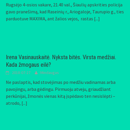
Rugsėjo 4-osios vakare, 21.40 val., Šiaulių apskrities policija
gavo pranešimą, kad Raseinių r., Ariogaloje, Taurupio g., ties
parduotuve MAXIMA, ant žalios vejos, rastas
[...]
Irena Vasinauskaitė. Nyksta bitės. Virsta medžiai.
Kada žmogaus eilė?
2018-07-27
Mindaugas
Ne paslaptis, kad stovėjimas po medžiu vadinamas arba
pavojingu, arba gėdingu. Pirmuoju atveju, griaudžiant
perkūnijai, žmonės vienas kitą įspėdavo ten nesislėpti –
atrodo,
[...]