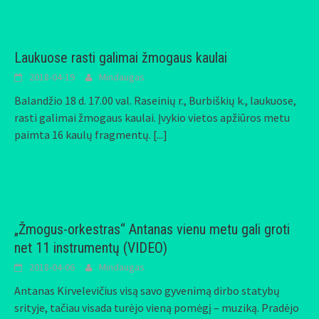
Laukuose rasti galimai žmogaus kaulai
2018-04-19
Mindaugas
Balandžio 18 d. 17.00 val. Raseinių r., Burbiškių k., laukuose,
rasti galimai žmogaus kaulai. Įvykio vietos apžiūros metu
paimta 16 kaulų fragmentų.
[...]
„Žmogus-orkestras“ Antanas vienu metu gali groti
net 11 instrumentų (VIDEO)
2018-04-06
Mindaugas
Antanas Kirvelevičius visą savo gyvenimą dirbo statybų
srityje, tačiau visada turėjo vieną pomėgį – muziką. Pradėjo