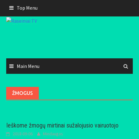
Skip
Top Menu
to
content
Main Menu
ŽMOGUS
Ieškome žmogų mirtinai sužalojusio vairuotojo
2018-09-06
Mindaugas