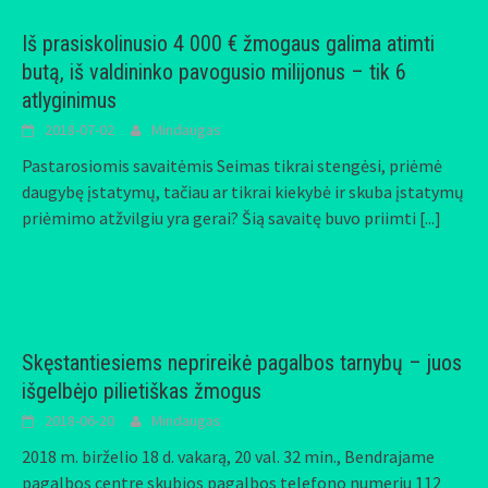
Iš prasiskolinusio 4 000 € žmogaus galima atimti
butą, iš valdininko pavogusio milijonus – tik 6
atlyginimus
2018-07-02
Mindaugas
Pastarosiomis savaitėmis Seimas tikrai stengėsi, priėmė
daugybę įstatymų, tačiau ar tikrai kiekybė ir skuba įstatymų
priėmimo atžvilgiu yra gerai? Šią savaitę buvo priimti
[...]
Skęstantiesiems neprireikė pagalbos tarnybų – juos
išgelbėjo pilietiškas žmogus
2018-06-20
Mindaugas
2018 m. birželio 18 d. vakarą, 20 val. 32 min., Bendrajame
pagalbos centre skubios pagalbos telefono numeriu 112