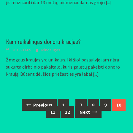
jis muzikuoti dar 13 metų, piemenaudamas grojo
[...]
Kam reikalingas donorų kraujas?
2018-03-05
Mindaugas
Žmogaus kraujas yra unikalus. Iki šiol pasaulyje jam nėra
sukurta dirbtinio pakaitalo, kuris galėtų pakeisti donoro
kraują. Būtent dėl šios priežasties yra labai
[...]
Previous
1
…
7
8
9
10
Posts
11
12
Next
navigation