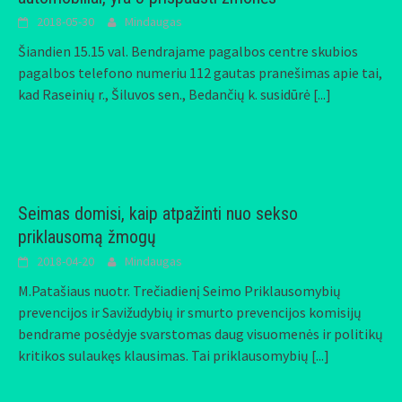
2018-05-30
Mindaugas
Šiandien 15.15 val. Bendrajame pagalbos centre skubios
pagalbos telefono numeriu 112 gautas pranešimas apie tai,
kad Raseinių r., Šiluvos sen., Bedančių k. susidūrė
[...]
Seimas domisi, kaip atpažinti nuo sekso
priklausomą žmogų
2018-04-20
Mindaugas
M.Patašiaus nuotr. Trečiadienį Seimo Priklausomybių
prevencijos ir Savižudybių ir smurto prevencijos komisijų
bendrame posėdyje svarstomas daug visuomenės ir politikų
kritikos sulaukęs klausimas. Tai priklausomybių
[...]