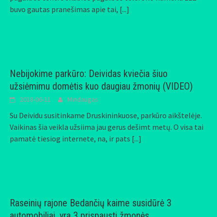
buvo gautas pranešimas apie tai,
[...]
Nebijokime parkūro: Deividas kviečia šiuo
užsiėmimu domėtis kuo daugiau žmonių (VIDEO)
2018-06-11
Mindaugas
Su Deividu susitinkame Druskininkuose, parkūro aikštelėje.
Vaikinas šia veikla užsiima jau gerus dešimt metų. O visa tai
pamatė tiesiog internete, na, ir pats
[...]
Raseinių rajone Bedančių kaime susidūrė 3
automobiliai, yra 3 prispausti žmonės