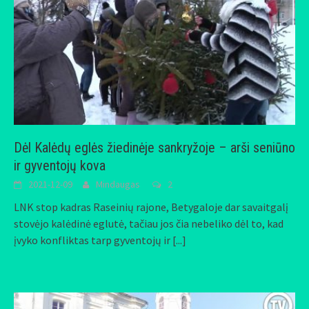
Dėl Kalėdų eglės žiedinėje sankryžoje – arši seniūno
ir gyventojų kova
2021-12-09
Mindaugas
2
LNK stop kadras Raseinių rajone, Betygaloje dar savaitgalį
stovėjo kalėdinė eglutė, tačiau jos čia nebeliko dėl to, kad
įvyko konfliktas tarp gyventojų ir
[...]