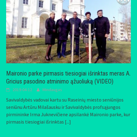
Maironio parke pirmasis tiesiogiai išrinktas meras A.
Gricius pasodino atminimo ąžuoliuką (VIDEO)
2019-04-12
Mindaugas
Savivaldybės vadovai kartu su Raseinių miesto seniūnijos
seniūnu Artūru Milašausku ir Savivaldybės profsąjungos
pirmininke Irma Juknevičiene apsilankė Maironio parke, kur
pirmasis tiesiogiai išrinktas
[...]