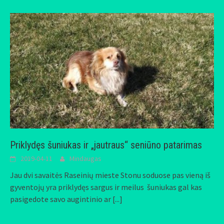
Priklydęs šuniukas ir „jautraus“ seniūno patarimas
2019-04-11
Mindaugas
Jau dvi savaitės Raseinių mieste Stonu soduose pas vieną iš
gyventojų yra priklydęs sargus ir meilus šuniukas gal kas
pasigedote savo augintinio ar
[...]