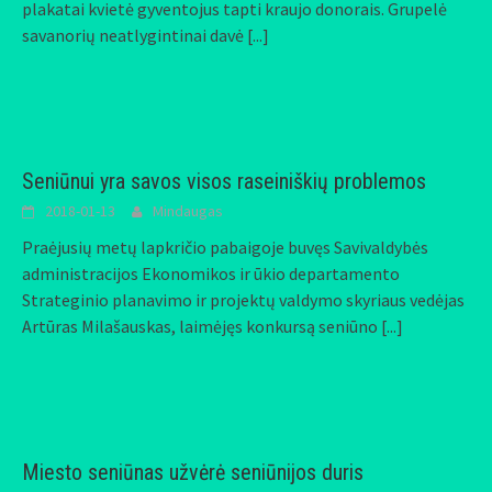
plakatai kvietė gyventojus tapti kraujo donorais. Grupelė
savanorių neatlygintinai davė
[...]
Seniūnui yra savos visos raseiniškių problemos
2018-01-13
Mindaugas
Praėjusių metų lapkričio pabaigoje buvęs Savivaldybės
administracijos Ekonomikos ir ūkio departamento
Strateginio planavimo ir projektų valdymo skyriaus vedėjas
Artūras Milašauskas, laimėjęs konkursą seniūno
[...]
Miesto seniūnas užvėrė seniūnijos duris