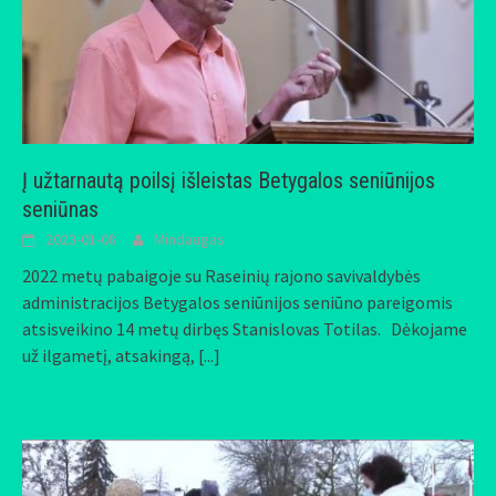
Į užtarnautą poilsį išleistas Betygalos seniūnijos
seniūnas
2023-01-08
Mindaugas
2022 metų pabaigoje su Raseinių rajono savivaldybės
administracijos Betygalos seniūnijos seniūno pareigomis
atsisveikino 14 metų dirbęs Stanislovas Totilas. Dėkojame
už ilgametį, atsakingą,
[...]