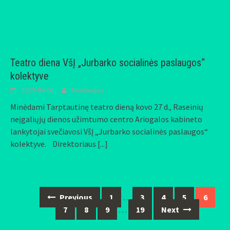
Teatro diena VšĮ „Jurbarko socialinės paslaugos“
kolektyve
2019-04-06
Mindaugas
Minėdami Tarptautinę teatro dieną kovo 27 d., Raseinių
neįgaliųjų dienos užimtumo centro Ariogalos kabineto
lankytojai svečiavosi VšĮ „Jurbarko socialinės paslaugos“
kolektyve. Direktoriaus
[...]
Previous
1
…
3
4
5
6
Posts
7
8
9
…
19
Next
navigation