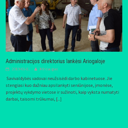
Administracijos direktorius lankėsi Ariogaloje
2019-06-11
Mindaugas
Savivaldybės vadovai neužsisėdi darbo kabinetuose. Jie
stengiasi kuo dažniau apsilankyti seniūnijose, įmonėse,
projektų vykdymo vietose ir sužinoti, kaip vyksta numatyti
darbai, taisomi trūkumai,
[...]