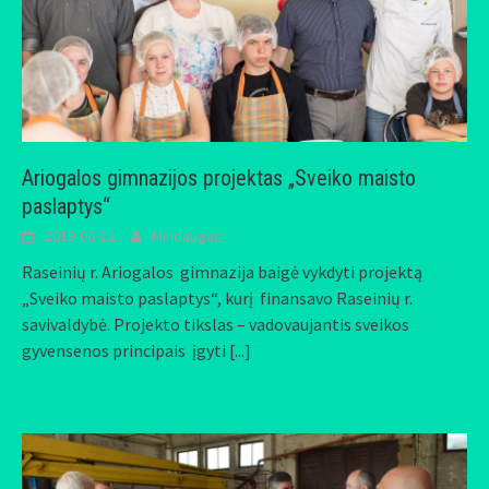
Ariogalos gimnazijos projektas „Sveiko maisto
paslaptys“
2019-06-12
Mindaugas
Raseinių r. Ariogalos gimnazija baigė vykdyti projektą
„Sveiko maisto paslaptys“, kurį finansavo Raseinių r.
savivaldybė. Projekto tikslas – vadovaujantis sveikos
gyvensenos principais įgyti
[...]