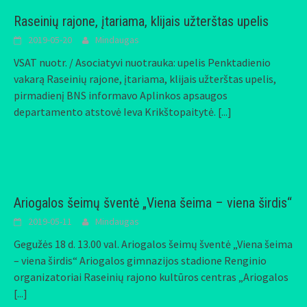
Raseinių rajone, įtariama, klijais užterštas upelis
2019-05-20
Mindaugas
VSAT nuotr. / Asociatyvi nuotrauka: upelis Penktadienio
vakarą Raseinių rajone, įtariama, klijais užterštas upelis,
pirmadienį BNS informavo Aplinkos apsaugos
departamento atstovė Ieva Krikštopaitytė.
[...]
Ariogalos šeimų šventė „Viena šeima – viena širdis“
2019-05-11
Mindaugas
Gegužės 18 d. 13.00 val. Ariogalos šeimų šventė „Viena šeima
– viena širdis“ Ariogalos gimnazijos stadione Renginio
organizatoriai Raseinių rajono kultūros centras „Ariogalos
[...]