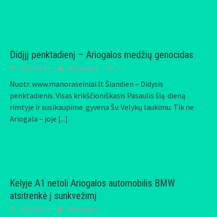
Didįjį penktadienį – Ariogalos medžių genocidas
2019-04-19
Mindaugas
1
Nuotr. www.manoraseiniai.lt Šiandien – Didysis
penktadienis. Visas krikščioniškasis Pasaulis šią dieną
rimtyje ir susikaupime gyvena Šv. Velykų laukimu. Tik ne
Ariogala – joje
[...]
Kelyje A1 netoli Ariogalos automobilis BMW
atsitrenkė į sunkvežimį
2019-04-11
Mindaugas