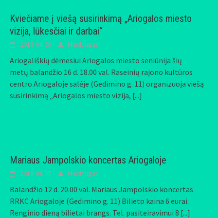
Kviečiame į viešą susirinkimą „Ariogalos miesto
vizija, lūkesčiai ir darbai“
2019-04-09
Mindaugas
Ariogališkių dėmesiui Ariogalos miesto seniūnija šių
metų balandžio 16 d. 18.00 val. Raseinių rajono kultūros
centro Ariogaloje salėje (Gedimino g. 11) organizuoja viešą
susirinkimą „Ariogalos miesto vizija,
[...]
Mariaus Jampolskio koncertas Ariogaloje
2019-04-07
Mindaugas
Balandžio 12 d. 20.00 val. Mariaus Jampolskio koncertas
RRKC Ariogaloje (Gedimino g. 11) Bilieto kaina 6 eurai.
Renginio dieną bilietai brangs. Tel. pasiteiravimui 8
[...]