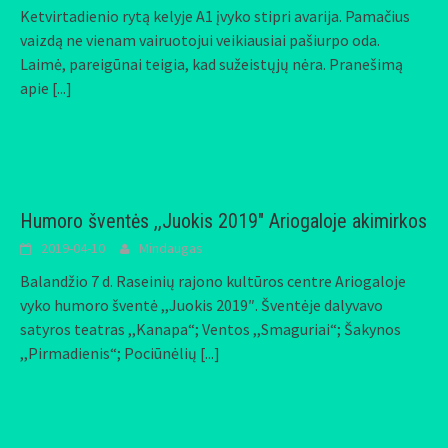
Ketvirtadienio rytą kelyje A1 įvyko stipri avarija. Pamačius
vaizdą ne vienam vairuotojui veikiausiai pašiurpo oda.
Laimė, pareigūnai teigia, kad sužeistųjų nėra. Pranešimą
apie
[...]
Humoro šventės ,,Juokis 2019″ Ariogaloje akimirkos
2019-04-10
Mindaugas
Balandžio 7 d. Raseinių rajono kultūros centre Ariogaloje
vyko humoro šventė ,,Juokis 2019″. Šventėje dalyvavo
satyros teatras ,,Kanapa“; Ventos ,,Smaguriai“; Šakynos
,,Pirmadienis“; Pociūnėlių
[...]