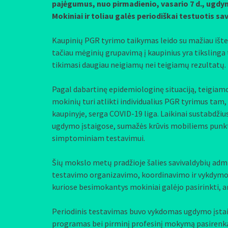
pajėgumus, nuo pirmadienio, vasario 7 d., ugdym
Mokiniai ir toliau galės periodiškai testuotis sav
Kaupinių PGR tyrimo taikymas leido su mažiau ištek
tačiau mėginių grupavimą į kaupinius yra tikslinga t
tikimasi daugiau neigiamų nei teigiamų rezultatų.
Pagal dabartinę epidemiologinę situaciją, teigiamo
mokinių turi atlikti individualius PGR tyrimus tam,
kaupinyje, serga COVID-19 liga. Laikinai sustabdži
ugdymo įstaigose, sumažės krūvis mobiliems punkta
simptominiam testavimui.
Šių mokslo metų pradžioje šalies savivaldybių admin
testavimo organizavimo, koordinavimo ir vykdymo j
kuriose besimokantys mokiniai galėjo pasirinkti, a
Periodinis testavimas buvo vykdomas ugdymo įstaig
programas bei pirminį profesinį mokymą pasirenkan