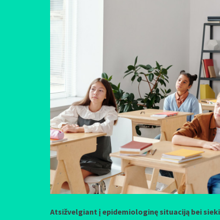
Atsižvelgiant į epidemiologinę situaciją bei siek