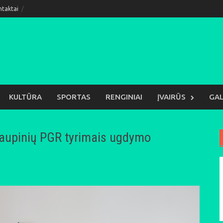
ntaktai
KULTŪRA
SPORTAS
RENGINIAI
ĮVAIRŪS
GAL
kaupinių PGR tyrimais ugdymo