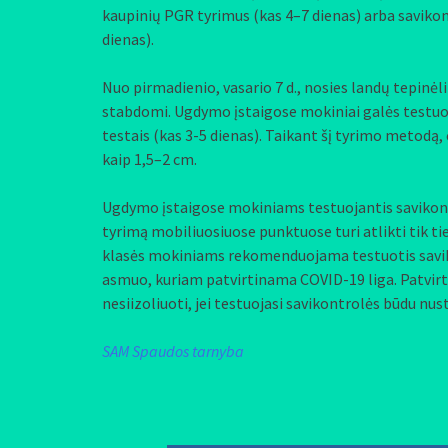
kaupinių PGR tyrimus (kas 4–7 dienas) arba savikon
dienas).
Nuo pirmadienio, vasario 7 d., nosies landų tepinėl
stabdomi. Ugdymo įstaigose mokiniai galės testuot
testais (kas 3-5 dienas). Taikant šį tyrimo metodą,
kaip 1,5–2 cm.
Ugdymo įstaigose mokiniams testuojantis savikontro
tyrimą mobiliuosiuose punktuose turi atlikti tik ti
klasės mokiniams rekomenduojama testuotis saviko
asmuo, kuriam patvirtinama COVID-19 liga. Patvirti
nesiizoliuoti, jei testuojasi savikontrolės būdu nu
SAM Spaudos tarnyba