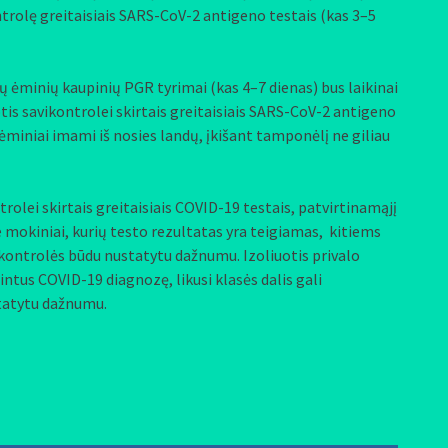
trolę greitaisiais SARS-CoV-2 antigeno testais (kas 3–5
ių ėminių kaupinių PGR tyrimai (kas 4–7 dienas) bus laikinai
is savikontrolei skirtais greitaisiais SARS-CoV-2 antigeno
 ėminiai imami iš nosies landų, įkišant tamponėlį ne giliau
lei skirtais greitaisiais COVID-19 testais, patvirtinamąjį
e mokiniai, kurių testo rezultatas yra teigiamas, kitiems
ntrolės būdu nustatytu dažnumu. Izoliuotis privalo
ntus COVID-19 diagnozę, likusi klasės dalis gali
statytu dažnumu.