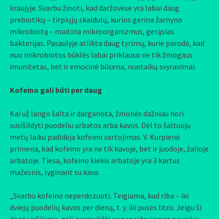
kraujyje. Svarbu žinoti, kad daržovėse yra labai daug
prebiotikų – tirpiųjų skaidulų, kurios gerina žarnyno
mikrobiotą – maitina mikroorganizmus, gerąsias
bakterijas. Pasaulyje atlikta daug tyrimų, kurie parodė, kad
nuo mikrobiotos būklės labai priklauso ne tik žmogaus
imunitetas, bet ir emocinė būsena, nuotaikų svyravimai.
Kofeino gali būti per daug
Kai už lango šalta ir darganota, žmonės dažniau nori
susišildyti puodeliu arbatos arba kavos. Dėl to šaltuoju
metų laiku padidėja kofeino vartojimas. V. Kurpienė
primena, kad kofeino yra ne tik kavoje, bet ir juodoje, žalioje
arbatoje. Tiesa, kofeino kiekis arbatoje yra 3 kartus
mažesnis, lyginant su kava.
„Svarbu kofeino neperdozuoti. Teigiama, kad riba – iki
dviejų puodelių kavos per dieną, t. y. iki pusės litro. Jeigu ši