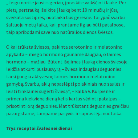
„Jeigu norite jaustis geriau, įpraskite vaikščioti lauke. Per
pietų pertrauką išeikite į lauką bent 10 minučių ir jūsų
sveikata sustiprės, nuotaika bus geresnė. Tai ypač svarbu
šaltuoju metų laiku, kai įprantame ilgiau būti patalpose,
taip apribodami save nuo natūralios dienos šviesos.
O kai trūksta šviesos, pakinta serotonino ir melatonino
apykaita – miego hormono gauname daugiau, o laimės
hormono – mažiau. Būtent išėjimas į lauką dienos šviesoje
leidžia atkurti pusiausvyrą – šviesa ir daugiau deguonies
tarsi įjungia aktyvesnę laimės hormono melatonino
gamybą. Svarbu, akių nepaslėpti po akiniais nuo saulės ir
leisti tinklainei sugerti šviesą“, – kalba V. Kurpienė ir
primena kiekvieną dieną kelis kartus vėdinti patalpas –
prisotinti orą deguonies. Mat trūkstant deguonies greičiau
pavargstame, tampame pasyvūs ir suprastėja nuotaika.
Trys receptai žvalesnei dienai