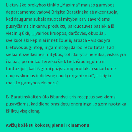
Lietuviško prekybos tinklo „Maxima“ maisto gamybos
departamento vadovė Brigita Baratinskaitė akcentuoja,
kad dauguma subalansuotai mitybai ar visaverčiams
pusryčiams tinkamų produktų parduotuves pasiekia iš
vietinių ūkių. „Įvairios kruopos, daržovės, obuoliai,
sveikuoliški kepiniai ir net žolelių arbata – viskas yra
Lietuvos augintojų ir gamintojų darbo rezultatas. Tad
siekiant sveikesnės mitybos, toli dairytis nereikia, viskas yra
čia pat, po ranka. Tereikia šiek tiek išradingumo ir
fantazijos, kad iš gerai pažįstamų produktų sukurtume
naujus skonius ir didesnę naudą organizmui“, – teigia
maisto gamybos ekspertė.
B. Baratinskaitė siūlo išbandyti tris receptus sveikiems
pusryčiams, kad diena prasidėtų energingai, o gera nuotaika
išliktų visą dieną.
Avižų košė su kokosų pienu ir cinamonu