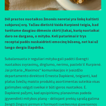
Dėl prastos nuotaikos žmonės neretai yra linkę kaltinti
subjurusį orą. Tačiau dietistė Vaida Kurpienė teigia, kad
turėtume daugiau dėmesio skirti įtakai, kurią nuotaikai
daro ne dargana, o mityba. Keli patarimai ir trys
receptai padės nuskaidrinti emocinę būseną, net kai už
lango dergia šlapdriba.
Subalansuota ir reguliari mityba gali padėti išvengti
nuotaikos svyravimų, dirglumo, nerimo, pastebi V. Kurpienė.
Jai pritaria „Maximos“ komunikacijos ir įvaizdžio
departamento direktorė Ernesta Dapkienė, teigianti, kad
platus šviežių maisto produktų asortimentas suteikia visas
galimybes valgyti sveikai ir būti geros nuotaikos. E.
Dapkienė pažymi, kad apsipirkimų planavimas padeda
įgyvendinti mitybos planą – dėliojant prekių sąrašą galima
žengti žingsnį pirmyn ir formuoti sveikesnius gyvensenos