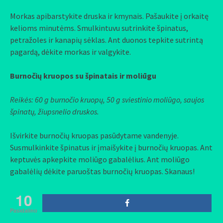
Morkas apibarstykite druska ir kmynais. Pašaukite į orkaitę
kelioms minutėms. Smulkintuvu sutrinkite špinatus,
petražoles ir kanapių sėklas. Ant duonos tepkite sutrintą
pagardą, dėkite morkas ir valgykite.
Burnočių kruopos su špinatais ir moliūgu
Reikės: 60 g burnočio kruopų, 50 g sviestinio moliūgo, saujos
špinatų, žiupsnelio druskos.
Išvirkite burnočių kruopas pasūdytame vandenyje.
Susmulkinkite špinatus ir įmaišykite į burnočių kruopas. Ant
keptuvės apkepkite moliūgo gabalėlius. Ant moliūgo
gabalėlių dėkite paruoštas burnočių kruopas. Skanaus!
10
Pasidalino