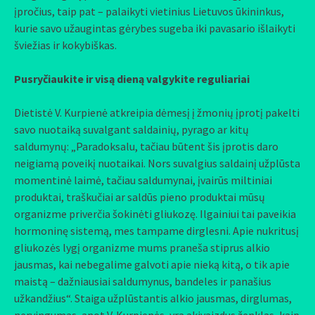
įpročius, taip pat – palaikyti vietinius Lietuvos ūkininkus,
kurie savo užaugintas gėrybes sugeba iki pavasario išlaikyti
šviežias ir kokybiškas.
Pusryčiaukite ir visą dieną valgykite reguliariai
Dietistė V. Kurpienė atkreipia dėmesį į žmonių įprotį pakelti
savo nuotaiką suvalgant saldainių, pyrago ar kitų
saldumynų: „Paradoksalu, tačiau būtent šis įprotis daro
neigiamą poveikį nuotaikai. Nors suvalgius saldainį užplūsta
momentinė laimė, tačiau saldumynai, įvairūs miltiniai
produktai, traškučiai ar saldūs pieno produktai mūsų
organizme priverčia šokinėti gliukozę. Ilgainiui tai paveikia
hormoninę sistemą, mes tampame dirglesni. Apie nukritusį
gliukozės lygį organizme mums praneša stiprus alkio
jausmas, kai nebegalime galvoti apie nieką kitą, o tik apie
maistą – dažniausiai saldumynus, bandeles ir panašius
užkandžius“. Staiga užplūstantis alkio jausmas, dirglumas,