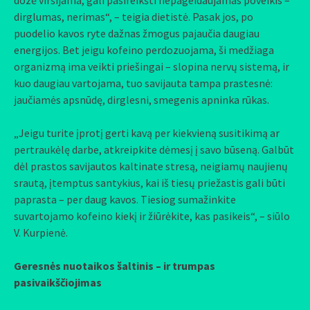
dozė viršijama, gali pasireikšti nepageidaujamas poveikis –
dirglumas, nerimas“, – teigia dietistė. Pasak jos, po
puodelio kavos ryte dažnas žmogus pajaučia daugiau
energijos. Bet jeigu kofeino perdozuojama, ši medžiaga
organizmą ima veikti priešingai – slopina nervų sistemą, ir
kuo daugiau vartojama, tuo savijauta tampa prastesnė:
jaučiamės apsnūdę, dirglesni, smegenis apninka rūkas.
„Jeigu turite įprotį gerti kavą per kiekvieną susitikimą ar
pertraukėlę darbe, atkreipkite dėmesį į savo būseną. Galbūt
dėl prastos savijautos kaltinate stresą, neigiamų naujienų
srautą, įtemptus santykius, kai iš tiesų priežastis gali būti
paprasta – per daug kavos. Tiesiog sumažinkite
suvartojamo kofeino kiekį ir žiūrėkite, kas pasikeis“, – siūlo
V. Kurpienė.
Geresnės nuotaikos šaltinis – ir trumpas
pasivaikščiojimas