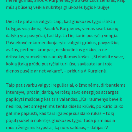
nervingumas, anot V. Kurpienės, yra akivaizdus ženklas, kaip
mūsų būseną veikia nukritęs gliukozės lygis kraujyje.
Dietistė pataria valgyti taip, kad gliukozės lygis išliktų
tolygus visą dieną. Pasak V. Kurpienės, vienas svarbiausių
dalykų yra pusryčiai, tad klysta tie, kurie pusryčių vengia.
Pašnekovė rekomenduoja ryte valgyti grūdus, pavyzdžiui,
avižas, perlines kruopas, neskrudintus grikius, o ne
dribsnius, sumuštinius ar užpilamas košes. „Stebėkite save,
kokią įtaką grūdų pusryčiai turi jūsų savijautai antroje
dienos pusėje ar net vakare“, – priduria V. Kurpienė.
Taip pat svarbu valgyti reguliariai, o žmonėms, dirbantiems
intensyvų protinį darbą, vertėtų savo energijos atsargas
papildyti maždaug kas tris valandas. „Kai raumenys beveik
nedirba, bet smegenims tenka didelis krūvis, po kurio laiko
galime pajausti, kad tarsi galvoje susidaro rūkas – tokį
pojūtį sukelia nukritęs gliukozės lygis. Tada pirmiausia
mūsų žvilgsnis krypsta į ką nors saldaus, – dalijasi V.