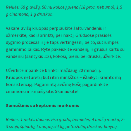
Reikės: 60 g avižų, 50 ml kokosų pieno (18 proc. riebumo), 1,5
g cinamono, 1 g druskos.
Vakare avižų kruopas perplaukite šaltu vandeniu ir
užmerkite, kad išbrinktų per naktį. Grūduose prasidės
dygimo procesas ir jie taps vertingesni, be to, sutrumpės
gaminimo laikas. Ryte pakeiskite vandenį, ir grūdus kartu su
vandeniu (santykis 1:2), kokosų pienu bei druska, užvirkite.
Užvirkite ir palikite brinkti maždaug 20 minučių.
Kruopos neturėtų būti itin minkštos – išlaikyti kramtomą
konsistenciją. Pagamintą avižinę košę pagardinkite
cinamonu ir išmaišykite. Skanaukite!
Sumuštinis su keptomis morkomis
Reikės: 1 riekės duonos viso grūdo, bemielės, 4 mažų morkų, 2-
3 saujų špinatų, kanapių sėklų, petražolių, druskos, kmynų.