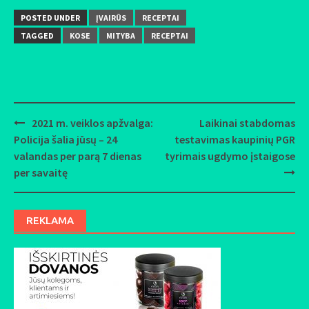
POSTED UNDER
ĮVAIRŪS
RECEPTAI
TAGGED
KOSE
MITYBA
RECEPTAI
2021 m. veiklos apžvalga:
Laikinai stabdomas
Post
Policija šalia jūsų – 24
testavimas kaupinių PGR
navigation
valandas per parą 7 dienas
tyrimais ugdymo įstaigose
per savaitę
REKLAMA