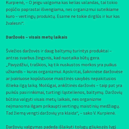
Kurpienė, – O jeigu valgoma kas kelias valandas, tai tokio
pojūčio paprastai išvengiama, nes organizmui suteikiame
kuro – vertingų produktų. Esame ne tokie dirglūs ir kur kas
žvalesni“.
Daržovės – visais metų laikais
Šviežios daržovės ir daug baltymų turintys produktai –
antras svarbus žingsnis, kad nuotaika būtų gera.
„Pavyzdžiui, traškios, ką tik nuskustos morkos yra puikus
užkandis – kuras organizmui. Apskritai, šakninėse daržovėse
ar įvairiuose kopūstuose maistinės savybės nepakitusios
išlieka ilgą laiką. Moliūgai, ankštinės daržovės – taip pat yra
puikūs pasirinkimai, turtingi ląstelienos, baltymų. Daržovių
būtina valgyti visais metų laikais, nes organizme
neįmanoma ilgam prikaupti vertingų maistinių medžiagų.
Tad žiemą vengti daržovių yra klaida“, – sako V. Kurpienė.
Daržovių valgymas padeda išlaikyti tolygų gliukozės lygį