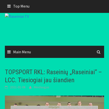
Skip
Top Menu
to
content
Main Menu
TOPSPORT RKL: Raseinių „Raseiniai“ –
LCC. Tiesiogiai jau šiandien
2021-01-08
Mindaugas