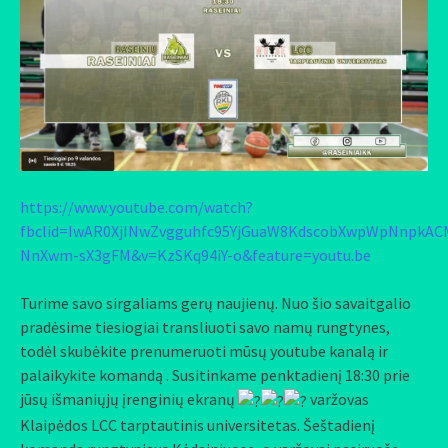
https://www.youtube.com/watch?
fbclid=IwAR0XjINwZvgguhfc95YjGuaW8KdscobXwpWpNnpkAC
NnXwm-sX3gFM&v=KzSKq94iY-o&feature=youtu.be
Turime savo sirgaliams gerų naujienų. Nuo šio savaitgalio
pradėsime tiesiogiai transliuoti savo namų rungtynes,
todėl skubėkite prenumeruoti mūsų youtube kanalą ir
palaikykite komandą . Susitinkame penktadienį 18:30 prie
jūsų išmaniųjų įrenginių ekranų
varžovas
Klaipėdos LCC tarptautinis universitetas. Šeštadienį