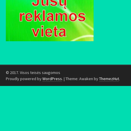
© 2017. Visos teisės saugomos
Proudly powered by
WordPress
.
|
Theme: Awaken by
ThemezHut
.