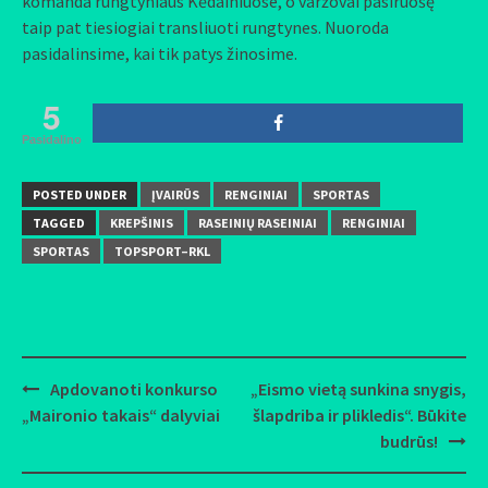
komanda rungtyniaus Kėdainiuose, o varžovai pasiruošę
taip pat tiesiogiai transliuoti rungtynes. Nuoroda
pasidalinsime, kai tik patys žinosime.
5
Pasidalino
POSTED UNDER
ĮVAIRŪS
RENGINIAI
SPORTAS
TAGGED
KREPŠINIS
RASEINIŲ RASEINIAI
RENGINIAI
SPORTAS
TOPSPORT–RKL
Apdovanoti konkurso
„Eismo vietą sunkina snygis,
Post
„Maironio takais“ dalyviai
šlapdriba ir plikledis“. Būkite
navigation
budrūs!