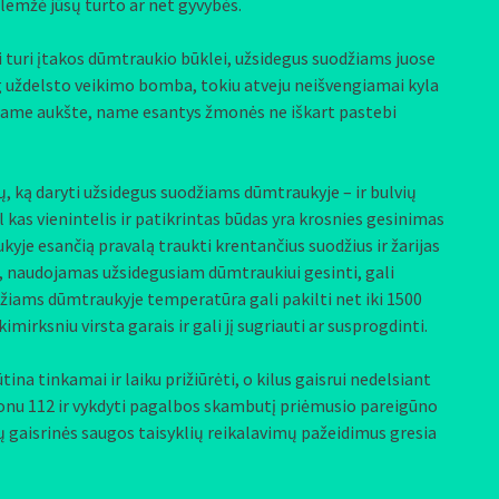
iglemžė jūsų turto ar net gyvybės.
i turi įtakos dūmtraukio būklei, užsidegus suodžiams juose
g uždelsto veikimo bomba, tokiu atveju neišvengiamai kyla
niajame aukšte, name esantys žmonės ne iškart pastebi
ką daryti užsidegus suodžiams dūmtraukyje – ir bulvių
kas vienintelis ir patikrintas būdas yra krosnies gesinimas
kyje esančią pravalą traukti krentančius suodžius ir žarijas
, naudojamas užsidegusiam dūmtraukiui gesinti, gali
žiams dūmtraukyje temperatūra gali pakilti net iki 1500
imirksniu virsta garais ir gali jį sugriauti ar susprogdinti.
a tinkamai ir laiku prižiūrėti, o kilus gaisrui nedelsiant
fonu 112 ir vykdyti pagalbos skambutį priėmusio pareigūno
gaisrinės saugos taisyklių reikalavimų pažeidimus gresia