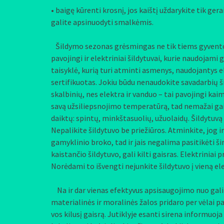
• baigę kūrenti krosnį, jos kaištį uždarykite tik gera
galite apsinuodyti smalkėmis.
Šildymo sezonas grėsmingas ne tik tiems gyventoj
pavojingi ir elektriniai šildytuvai, kurie naudojam
taisyklė, kurią turi atminti asmenys, naudojantys el
sertifikuotas. Jokiu būdu nenaudokite savadarbių ši
skalbinių, nes elektra ir vanduo – tai pavojingi kai
savą užsiliepsnojimo temperatūrą, tad nemažai gaisr
daiktų: spintų, minkštasuolių, užuolaidų. Šildytuvą 
Nepalikite šildytuvo be priežiūros. Atminkite, jog ir
gamyklinio broko, tad ir jais negalima pasitikėti ši
kaistančio šildytuvo, gali kilti gaisras. Elektriniai
Norėdami to išvengti nejunkite šildytuvo į vieną elek
Na ir dar vienas efektyvus apsisaugojimo nuo galim
materialinės ir moralinės žalos pridaro per vėlai pas
vos kilusį gaisrą. Jutiklyje esanti sirena informuoj