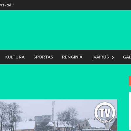
ntaktai
KULTŪRA
SPORTAS
RENGINIAI
ĮVAIRŪS
GAL