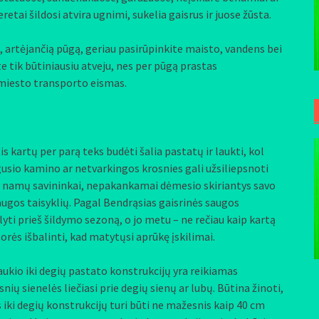
etai šildosi atvira ugnimi, sukelia gaisrus ir juose žūsta.
 artėjančią pūgą, geriau pasirūpinkite maisto, vandens bei
e tik būtiniausiu atveju, nes per pūgą prastas
 miesto transporto eismas.
kartų per parą teks budėti šalia pastatų ir laukti, kol
usio kamino ar netvarkingos krosnies gali užsiliepsnoti
ti namų savininkai, nepakankamai dėmesio skiriantys savo
augos taisyklių. Pagal Bendrąsias gaisrinės saugos
alyti prieš šildymo sezoną, o jo metu – ne rečiau kaip kartą
išorės išbalinti, kad matytųsi aprūkę įskilimai.
aukio iki degių pastato konstrukcijų yra reikiamas
ių sienelės liečiasi prie degių sienų ar lubų. Būtina žinoti,
ki degių konstrukcijų turi būti ne mažesnis kaip 40 cm