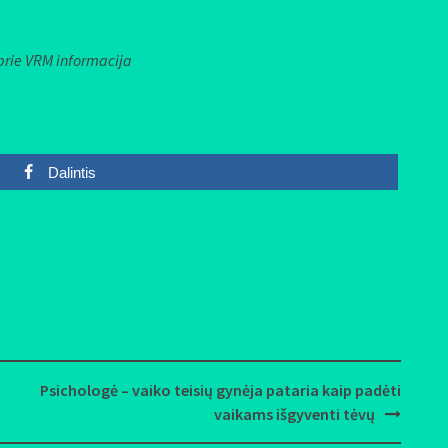
prie VRM informacija
Dalintis
Psichologė – vaiko teisių gynėja pataria kaip padėti
vaikams išgyventi tėvų