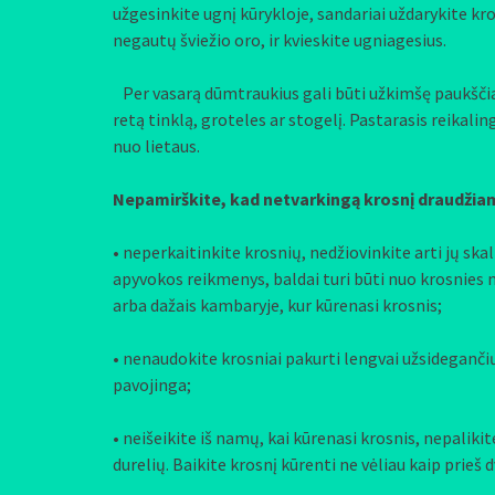
užgesinkite ugnį kūrykloje, sandariai uždarykite kro
negautų šviežio oro, ir kvieskite ugniagesius.
Per vasarą dūmtraukius gali būti užkimšę paukščiai
retą tinklą, groteles ar stogelį. Pastarasis reika
nuo lietaus.
Nepamirškite, kad netvarkingą krosnį draudžiama
• neperkaitinkite krosnių, nedžiovinkite arti jų sk
apyvokos reikmenys, baldai turi būti nuo krosnies ne
arba dažais kambaryje, kur kūrenasi krosnis;
• nenaudokite krosniai pakurti lengvai užsidegančių 
pavojinga;
• neišeikite iš namų, kai kūrenasi krosnis, nepalik
durelių. Baikite krosnį kūrenti ne vėliau kaip prieš