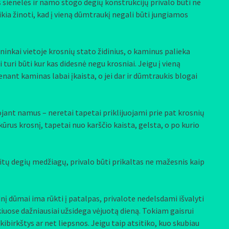
sienelės ir namo stogo degių konstrukcijų privalo būti ne
kia žinoti, kad į vieną dūmtraukį negali būti jungiamos
nkai vietoje krosnių stato židinius, o kaminus palieka
turi būti kur kas didesnė negu krosniai. Jeigu į vieną
enant kaminas labai įkaista, o jei dar ir dūmtraukis blogai
nt namus – neretai tapetai priklijuojami prie pat krosnių
žkūrus krosnį, tapetai nuo karščio kaista, gelsta, o po kurio
itų degių medžiagų, privalo būti prikaltas ne mažesnis kaip
nį dūmai ima rūkti į patalpas, privalote nedelsdami išvalyti
iuose dažniausiai užsidega vėjuotą dieną. Tokiam gaisrui
ibirkštys ar net liepsnos. Jeigu taip atsitiko, kuo skubiau