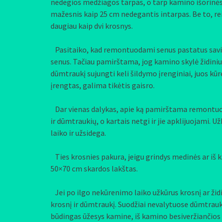
nedegios medžiagos tarpas, o tarp kamino išorinės 
mažesnis kaip 25 cm nedegantis intarpas. Be to, rei
daugiau kaip dvi krosnys.
Pasitaiko, kad remontuodami senus pastatus savini
senus. Tačiau pamirštama, jog kamino skylė židiniui 
dūmtraukį sujungti keli šildymo įrenginiai, juos kūr
įrengtas, galima tikėtis gaisro.
Dar vienas dalykas, apie ką pamirštama remontuoja
ir dūmtraukių, o kartais netgi ir jie apklijuojami. U
laiko ir užsidega.
Ties krosnies pakura, jeigu grindys medinės ar iš k
50×70 cm skardos lakštas.
Jei po ilgo nekūrenimo laiko užkūrus krosnį ar židi
krosnį ir dūmtraukį. Suodžiai nevalytuose dūmtrauk
būdingas ūžesys kamine, iš kamino besiveržiančios k