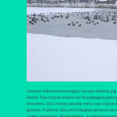
Lietuvos hidrometeorologijos tarnyba skelbia, jog 
šalčiai. Taip stipriai atšalus ne tik padaugėja gaisr
žmonėms. 2012 metais panašiu metu taip stipriai at
gyvybes. Prašome Jūsų skirti daugiau dėmesio vien
rizikos asmenims. Pasidomėkite, ar apleistuose pa