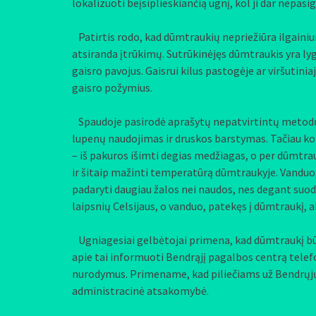
lokalizuoti beįsiplieskiančią ugnį, kol ji dar nepas
Patirtis rodo, kad dūmtraukių nepriežiūra ilgainiu
atsiranda įtrūkimų. Sutrūkinėjęs dūmtraukis yra ly
gaisro pavojus. Gaisrui kilus pastogėje ar viršuti
gaisro požymius.
Spaudoje pasirodė aprašytų nepatvirtintų metodų, 
lupenų naudojimas ir druskos barstymas. Tačiau kol 
– iš pakuros išimti degias medžiagas, o per dūmtrau
ir šitaip mažinti temperatūrą dūmtraukyje. Vanduo
padaryti daugiau žalos nei naudos, nes degant suod
laipsnių Celsijaus, o vanduo, patekęs į dūmtraukį, ak
Ugniagesiai gelbėtojai primena, kad dūmtraukį būtin
apie tai informuoti Bendrąjį pagalbos centrą tele
nurodymus. Primename, kad piliečiams už Bendrųjų 
administracinė atsakomybė.