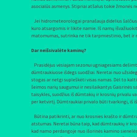
asocialūs asmenys. Stipriai atšalus tokie žmonės ner
Jei hidrometeorologai pranašauja didelius šalčius,
kuro atsargomis ir likite namie. Iš namų išvažiuokit
matomumas, sutrinka ne tik tarpmiestinio, bet ir
Dar neišsivalėte kaminų?
Prasidėjus vėsiajam sezonui ugniagesiams dešimtis 
dūmtraukiuose išdegs suodžiai. Neretai nuo užsideg
stogas ar netgi supleškėti visas namas. Dėl to kal
šeimos narių saugumui ir nesilaikantys Gaisrinės s
taisykles, suodžius iš dūmtakių ir krosnių privalu v
per ketvirtį. Dūmtraukiai privalo būti tvarkingi, iš 
Būtina patikrinti, ar nuo krosnies krašto ir dūmtr
atstumas. Neretai būna taip, kad dūmtraukių ir krosn
kad namo perdangoje nuo išorinės kamino sienelės i