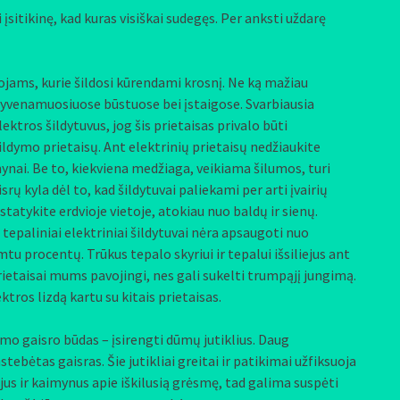
i įsitikinę, kad kuras visiškai sudegęs. Per anksti uždarę
ams, kurie šildosi kūrendami krosnį. Ne ką mažiau
i gyvenamuosiuose būstuose bei įstaigose. Svarbiausia
ektros šildytuvus, jog šis prietaisas privalo būti
ldymo prietaisų. Ant elektrinių prietaisų nedžiaukite
mynai. Be to, kiekviena medžiaga, veikiama šilumos, turi
ų kyla dėl to, kad šildytuvai paliekami per arti įvairių
statykite erdvioje vietoje, atokiau nuo baldų ir sienų.
 tepaliniai elektriniai šildytuvai nėra apsaugoti nuo
mtu procentų. Trūkus tepalo skyriui ir tepalui išsiliejus ant
 prietaisai mums pavojingi, nes gali sukelti trumpąjį jungimą.
tros lizdą kartu su kitais prietaisas.
o gaisro būdas – įsirengti dūmų jutiklius. Daug
tebėtas gaisras. Šie jutikliai greitai ir patikimai užfiksuoja
a jus ir kaimynus apie iškilusią grėsmę, tad galima suspėti