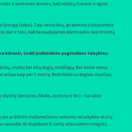
snies ir peleninės dureles, kad nebūtų traukos ir ugnis
 (įrengę lizdus). Taip nenutiktų, jei kamine įtaisytumėte
lingas dar ir tam, kad nenaudojamas dūmtraukis neprimirktų
 kūrenti, todėl įsidėmėkite pagrindines taisykles:
albinių, malkų bei kitų degių medžiagų. Bet kokie namų
 arčiau kaip per 1 metrą. Nedirbkite su degiais skysčiais
skysčių (benzino, žibalo, acetono ir kt.) – tai labai
ite jos prižiūrėti mažamečiams vaikams; nelaikykite atvirų
 dvi valandas iki išvykdami iš namų arba eidami miegoti;