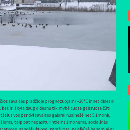
šios savaitės pradžioje prognozuojami –20°C ir net didesni
ų, bet ir iškyla daug didesnė tikimybė tuose gaisruose žūti
šalus vos per dvi savaites gaisrai nusinešė net 5 žmonių
išiems, taip pat nepasiturintiems žmonėms, socialinės
statuose, sandėliukuose, garažuose, neįsikūrė benamiai ar