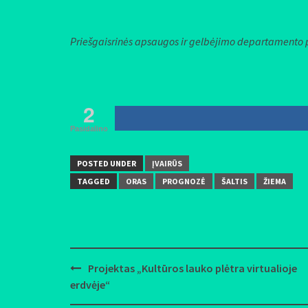
Priešgaisrinės apsaugos ir gelbėjimo departamento 
2
Pasidalino
POSTED UNDER
ĮVAIRŪS
TAGGED
ORAS
PROGNOZĖ
ŠALTIS
ŽIEMA
Projektas „Kultūros lauko plėtra virtualioje
Post
erdvėje“
navigation