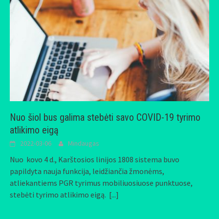
Nuo šiol bus galima stebėti savo COVID-19 tyrimo
atlikimo eigą
2022-03-06
Mindaugas
Nuo kovo 4 d., Karštosios linijos 1808 sistema buvo
papildyta nauja funkcija, leidžiančia žmonėms,
atliekantiems PGR tyrimus mobiliuosiuose punktuose,
stebėti tyrimo atlikimo eigą.
[...]