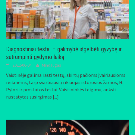
Diagnostiniai testai – galimybė išgelbėti gyvybę ir
sutrumpinti gydymo laiką
2022-06-04
Mindaugas
Vaistinėje galima rasti testų, skirtų pačioms įvairiausioms
reikmėms, tarp svarbiausių rikiuojasi storosios žarnos, H.
Pylori ir prostatos testai. Vaistininkės teigimu, anksti
nustatytas susirgimas
[...]