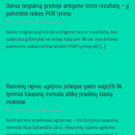
Gavus teigiamą greitojo antigeno testo rezultatą – jį
patvirtinti reikės PGR tyrimu
2021-06-06
Mindaugas
Gavus teigiamą greitojo antigeno testo rezultatą, bus
sudaryta galimybė ne vėliau kaip per 48 val. nuo ėminio
paėmimo pakartotinai atlikti PGR tyrimą dėl
[...]
Raseinių rajono ugdymo įstaigas galės sugrįžti tik
tyrimus kaupinių metodu atlikę pradinių klasių
mokiniai
2021-04-24
Mindaugas
Kontaktinis pradinukų ugdymas – tik išsityrus kaupinių
metodu Nuo balandžio 26 d. į Raseinių rajono ugdymo
įstaigas galės sugrįžti tik tyrimus kaupinių metodu
[...]