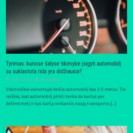
Tyrimas: kuriose šalyse tikimybė įsigyti automobilį
su suklastota rida yra didžiausia?
2022-03-30
Mindaugas
Vidutiniškai vairuotojai keičia automobilį kas 3-5 metus. Tai
reiškia, kad automobilį pirkti tenka du kartus per
dešimtmetį ir kas kartą renkantis naują transporto
[...]