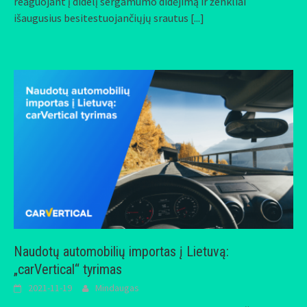
reaguojant į didelį sergamumo didėjimą ir ženkliai
išaugusius besitestuojančiųjų srautus
[...]
Naudotų automobilių importas į Lietuvą:
„carVertical“ tyrimas
2021-11-19
Mindaugas