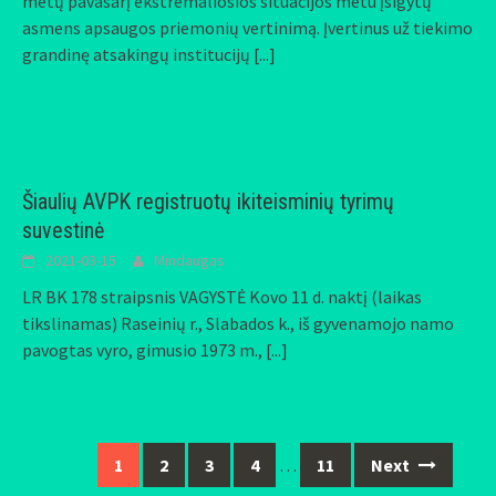
metų pavasarį ekstremaliosios situacijos metu įsigytų
asmens apsaugos priemonių vertinimą. Įvertinus už tiekimo
grandinę atsakingų institucijų
[...]
Šiaulių AVPK registruotų ikiteisminių tyrimų
suvestinė
2021-03-15
Mindaugas
LR BK 178 straipsnis VAGYSTĖ Kovo 11 d. naktį (laikas
tikslinamas) Raseinių r., Slabados k., iš gyvenamojo namo
pavogtas vyro, gimusio 1973 m.,
[...]
1
2
3
4
…
11
Next
Posts