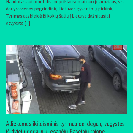
Naudotas automobilis, nepriklausomai nuo jo amžiaus, vis
dar yra vienas pagrindinių Lietuvos gyventojų pirkinių.
Tyrimas atskleidė iš kokių šalių į Lietuvą dažniausiai
atvyksta
[...]
Atliekamas ikiteisminis tyrimas dėl degalų vagystės
iš dviejų degalinių, esančių Raseinių rajone