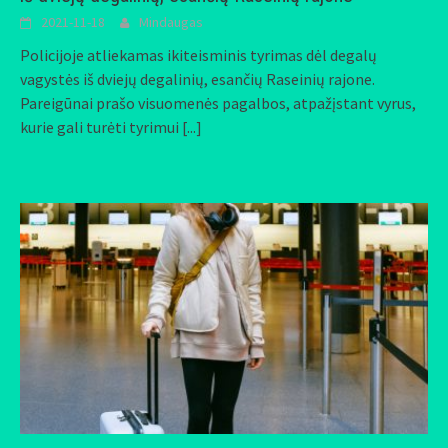
2021-11-18
Mindaugas
Policijoje atliekamas ikiteisminis tyrimas dėl degalų
vagystės iš dviejų degalinių, esančių Raseinių rajone.
Pareigūnai prašo visuomenės pagalbos, atpažįstant vyrus,
kurie gali turėti tyrimui
[...]