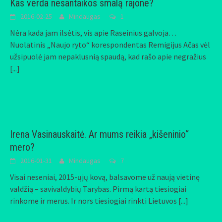
Kas verda nesantaikos smalą rajone?
2016-02-25
Mindaugas
1
Nėra kada jam ilsėtis, vis apie Raseinius galvoja…
Nuolatinis „Naujo ryto“ korespondentas Remigijus Ačas vėl
užsipuolė jam nepaklusnią spaudą, kad rašo apie negražius
[...]
Irena Vasinauskaitė. Ar mums reikia „kišeninio“
mero?
2016-01-31
Mindaugas
7
Visai neseniai, 2015-ųjų kovą, balsavome už naują vietinę
valdžią – savivaldybių Tarybas. Pirmą kartą tiesiogiai
rinkome ir merus. Ir nors tiesiogiai rinkti Lietuvos
[...]