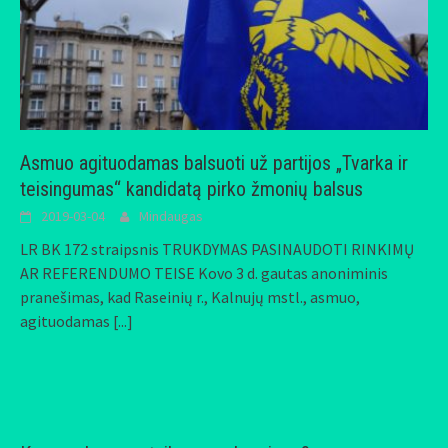
Asmuo agituodamas balsuoti už partijos „Tvarka ir
teisingumas“ kandidatą pirko žmonių balsus
2019-03-04
Mindaugas
LR BK 172 straipsnis TRUKDYMAS PASINAUDOTI RINKIMŲ
AR REFERENDUMO TEISE Kovo 3 d. gautas anoniminis
pranešimas, kad Raseinių r., Kalnujų mstl., asmuo,
agituodamas
[...]