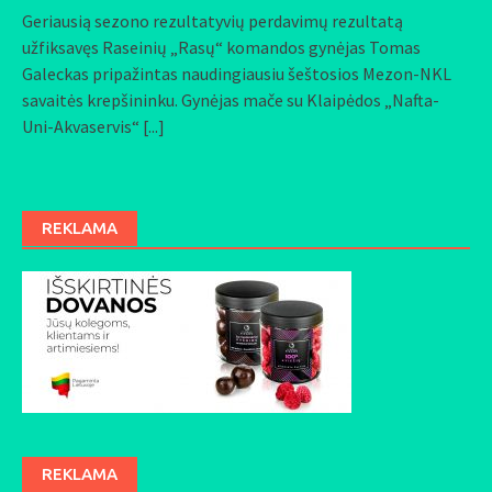
Geriausią sezono rezultatyvių perdavimų rezultatą
užfiksavęs Raseinių „Rasų“ komandos gynėjas Tomas
Galeckas pripažintas naudingiausiu šeštosios Mezon-NKL
savaitės krepšininku. Gynėjas mače su Klaipėdos „Nafta-
Uni-Akvaservis“
[...]
REKLAMA
REKLAMA