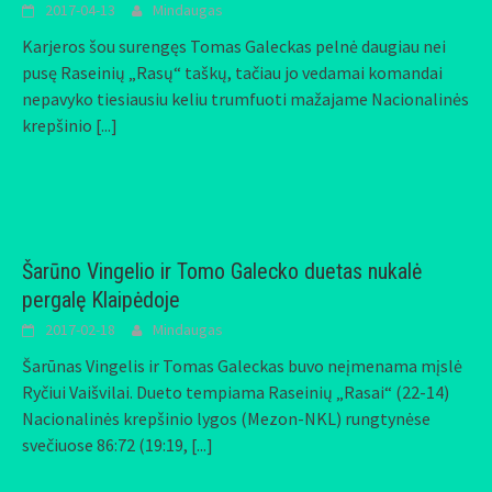
2017-04-13
Mindaugas
Karjeros šou surengęs Tomas Galeckas pelnė daugiau nei
pusę Raseinių „Rasų“ taškų, tačiau jo vedamai komandai
nepavyko tiesiausiu keliu trumfuoti mažajame Nacionalinės
krepšinio
[...]
Šarūno Vingelio ir Tomo Galecko duetas nukalė
pergalę Klaipėdoje
2017-02-18
Mindaugas
Šarūnas Vingelis ir Tomas Galeckas buvo neįmenama mįslė
Ryčiui Vaišvilai. Dueto tempiama Raseinių „Rasai“ (22-14)
Nacionalinės krepšinio lygos (Mezon-NKL) rungtynėse
svečiuose 86:72 (19:19,
[...]