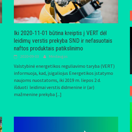
Iki 2020-11-01 būtina kreiptis į VERT dėl
leidimų verstis prekyba SND ir nefasuotais
naftos produktais patikslinimo
2020-09-03
Mindaugas
Valstybinė energetikos reguliavimo taryba (VERT)
informuoja, kad, įsigaliojus Energetikos įstatymo
naujoms nuostatoms, iki 2019 m. liepos 2 d.
išduoti leidimai verstis didmenine ir (ar)
mažmenine prekyba
[...]