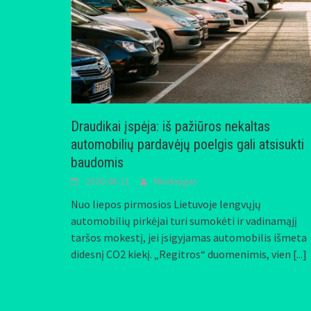
Draudikai įspėja: iš pažiūros nekaltas
automobilių pardavėjų poelgis gali atsisukti
baudomis
2020-08-11
Mindaugas
Nuo liepos pirmosios Lietuvoje lengvųjų
automobilių pirkėjai turi sumokėti ir vadinamąjį
taršos mokestį, jei įsigyjamas automobilis išmeta
didesnį CO2 kiekį. „Regitros“ duomenimis, vien
[...]