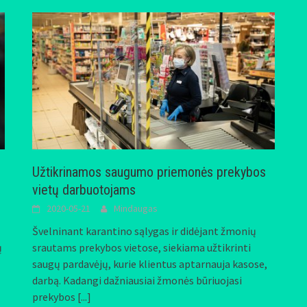
Užtikrinamos saugumo priemonės prekybos
vietų darbuotojams
2020-05-21
Mindaugas
Švelninant karantino sąlygas ir didėjant žmonių
ų
srautams prekybos vietose, siekiama užtikrinti
saugų pardavėjų, kurie klientus aptarnauja kasose,
darbą. Kadangi dažniausiai žmonės būriuojasi
prekybos
[...]