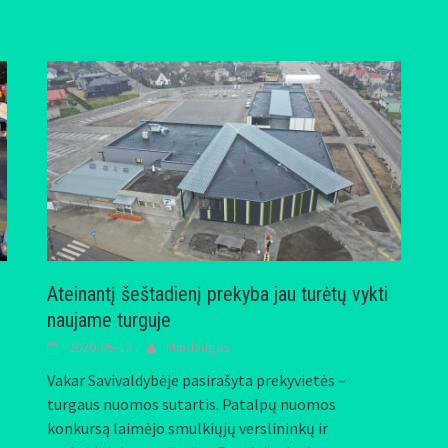
Ateinantį šeštadienį prekyba jau turėtų vykti
naujame turguje
2020-05-12
Mindaugas
Vakar Savivaldybėje pasirašyta prekyvietės –
turgaus nuomos sutartis. Patalpų nuomos
konkursą laimėjo smulkiųjų verslininkų ir