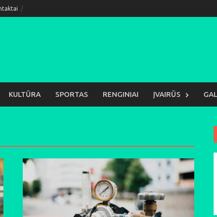
ntaktai
KULTŪRA
SPORTAS
RENGINIAI
ĮVAIRŪS
GAL