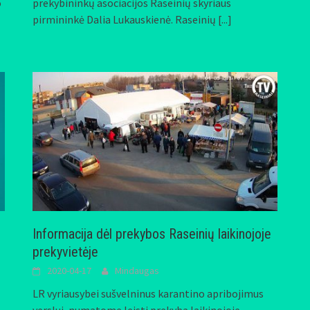
o
prekybininkų asociacijos Raseinių skyriaus
pirmininkė Dalia Lukauskienė. Raseinių
[...]
Informacija dėl prekybos Raseinių laikinojoje
prekyvietėje
2020-04-17
Mindaugas
LR vyriausybei sušvelninus karantino apribojimus
verslui, numatome leisti prekybą laikinojoje