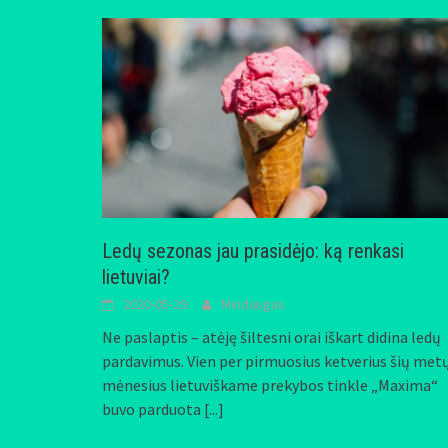
Ledų sezonas jau prasidėjo: ką renkasi
lietuviai?
2020-05-29
Mindaugas
Ne paslaptis – atėję šiltesni orai iškart didina ledų
pardavimus. Vien per pirmuosius ketverius šių met
mėnesius lietuviškame prekybos tinkle „Maxima“
buvo parduota
[...]