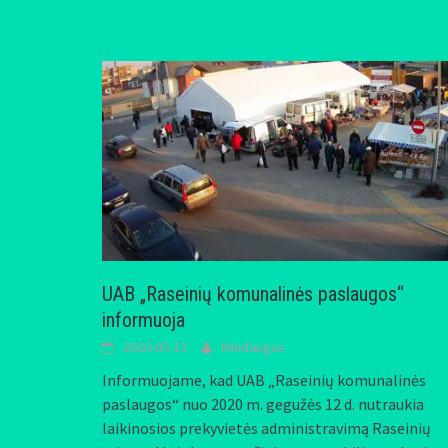
UAB „Raseinių komunalinės paslaugos“
informuoja
2020-05-13
Mindaugas
Informuojame, kad UAB „Raseinių komunalinės
paslaugos“ nuo 2020 m. gegužės 12 d. nutraukia
laikinosios prekyvietės administravimą Raseinių