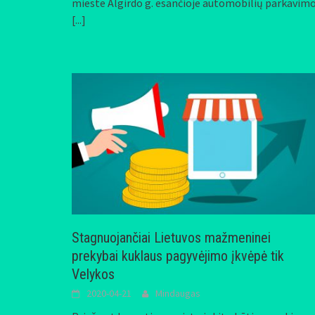
mieste Algirdo g. esančioje automobilių parkavim
[...]
Stagnuojančiai Lietuvos mažmeninei
prekybai kuklaus pagyvėjimo įkvėpė tik
Velykos
2020-04-21
Mindaugas