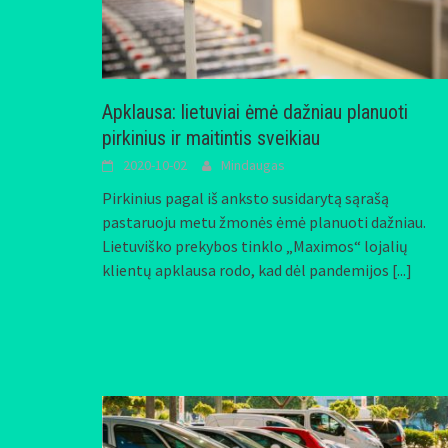
Apklausa: lietuviai ėmė dažniau planuoti
pirkinius ir maitintis sveikiau
2020-10-02
Mindaugas
Pirkinius pagal iš anksto susidarytą sąrašą
pastaruoju metu žmonės ėmė planuoti dažniau.
Lietuviško prekybos tinklo „Maximos“ lojalių
klientų apklausa rodo, kad dėl pandemijos
[...]