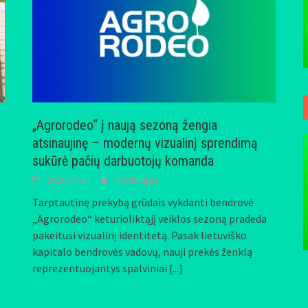
„Agrorodeo“ į naują sezoną žengia
atsinaujinę – modernų vizualinį sprendimą
sukūrė pačių darbuotojų komanda
2020-07-14
Mindaugas
Tarptautinę prekybą grūdais vykdanti bendrovė
„Agrorodeo“ keturioliktąjį veiklos sezoną pradeda
pakeitusi vizualinį identitetą. Pasak lietuviško
kapitalo bendrovės vadovų, nauji prekės ženklą
reprezentuojantys spalviniai
[...]