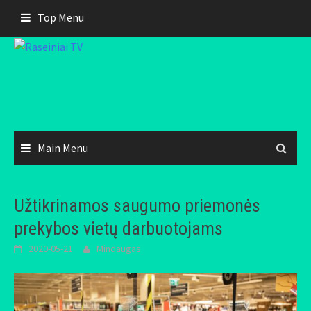
Skip
Top Menu
to
content
Main Menu
Užtikrinamos saugumo priemonės
prekybos vietų darbuotojams
2020-05-21
Mindaugas