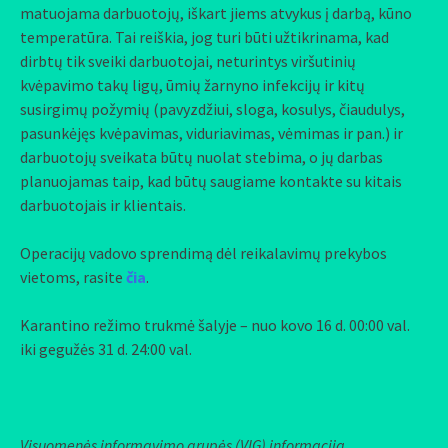
matuojama darbuotojų, iškart jiems atvykus į darbą, kūno
temperatūra. Tai reiškia, jog turi būti užtikrinama, kad
dirbtų tik sveiki darbuotojai, neturintys viršutinių
kvėpavimo takų ligų, ūmių žarnyno infekcijų ir kitų
susirgimų požymių (pavyzdžiui, sloga, kosulys, čiaudulys,
pasunkėjęs kvėpavimas, viduriavimas, vėmimas ir pan.) ir
darbuotojų sveikata būtų nuolat stebima, o jų darbas
planuojamas taip, kad būtų saugiame kontakte su kitais
darbuotojais ir klientais.
Operacijų vadovo sprendimą dėl reikalavimų prekybos
vietoms, rasite
čia
.
Karantino režimo trukmė šalyje – nuo kovo 16 d. 00:00 val.
iki gegužės 31 d. 24:00 val.
Visuomenės informavimo grupės (VIG) informacija