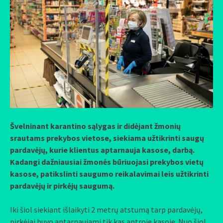
Švelninant karantino sąlygas ir didėjant žmonių
srautams prekybos vietose, siekiama užtikrinti saugų
pardavėjų, kurie klientus aptarnauja kasose, darbą.
Kadangi dažniausiai žmonės būriuojasi prekybos vietų
kasose, patikslinti saugumo reikalavimai leis užtikrinti
pardavėjų ir pirkėjų saugumą.
Iki šiol siekiant išlaikyti 2 metrų atstumą tarp pardavėjų,
pirkėjai buvo aptarnaujami tik kas antroje kasoje. Nuo šiol,