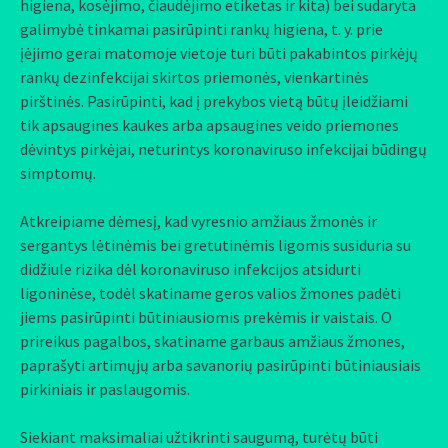
higiena, kosėjimo, čiaudėjimo etiketas ir kita) bei sudaryta
galimybė tinkamai pasirūpinti rankų higiena, t. y. prie
įėjimo gerai matomoje vietoje turi būti pakabintos pirkėjų
rankų dezinfekcijai skirtos priemonės, vienkartinės
pirštinės. Pasirūpinti, kad į prekybos vietą būtų įleidžiami
tik apsaugines kaukes arba apsaugines veido priemones
dėvintys pirkėjai, neturintys koronaviruso infekcijai būdingų
simptomų.
Atkreipiame dėmesį, kad vyresnio amžiaus žmonės ir
sergantys lėtinėmis bei gretutinėmis ligomis susiduria su
didžiule rizika dėl koronaviruso infekcijos atsidurti
ligoninėse, todėl skatiname geros valios žmones padėti
jiems pasirūpinti būtiniausiomis prekėmis ir vaistais. O
prireikus pagalbos, skatiname garbaus amžiaus žmones,
paprašyti artimųjų arba savanorių pasirūpinti būtiniausiais
pirkiniais ir paslaugomis.
Siekiant maksimaliai užtikrinti saugumą, turėtų būti