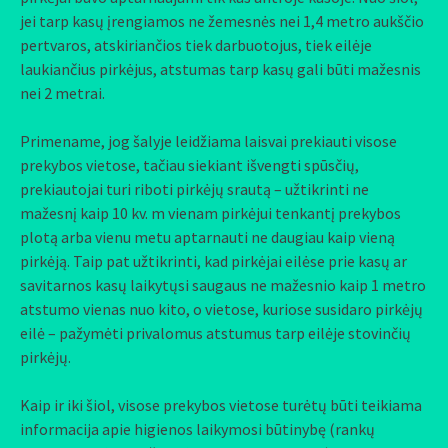
jei tarp kasų įrengiamos ne žemesnės nei 1,4 metro aukščio
pertvaros, atskiriančios tiek darbuotojus, tiek eilėje
laukiančius pirkėjus, atstumas tarp kasų gali būti mažesnis
nei 2 metrai.
Primename, jog šalyje leidžiama laisvai prekiauti visose
prekybos vietose, tačiau siekiant išvengti spūsčių,
prekiautojai turi riboti pirkėjų srautą – užtikrinti ne
mažesnį kaip 10 kv. m vienam pirkėjui tenkantį prekybos
plotą arba vienu metu aptarnauti ne daugiau kaip vieną
pirkėją. Taip pat užtikrinti, kad pirkėjai eilėse prie kasų ar
savitarnos kasų laikytųsi saugaus ne mažesnio kaip 1 metro
atstumo vienas nuo kito, o vietose, kuriose susidaro pirkėjų
eilė – pažymėti privalomus atstumus tarp eilėje stovinčių
pirkėjų.
Kaip ir iki šiol, visose prekybos vietose turėtų būti teikiama
informacija apie higienos laikymosi būtinybę (rankų