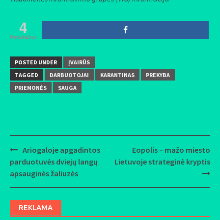
4
Pasidalino
POSTED UNDER
ĮVAIRŪS
TAGGED
DARBUOTOJAI
KARANTINAS
PREKYBA
PRIEMONĖS
SAUGA
Ariogaloje apgadintos
Eopolis – mažo miesto
Post
parduotuvės dviejų langų
Lietuvoje strateginė kryptis
navigation
apsauginės žaliuzės
REKLAMA