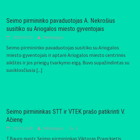
Seimo pirmininko pavaduotojas A. Nekrošius
susitiko su Ariogalos miesto gyventojais
2018-07-15
Mindaugas
Seimo pirmininko pavaduotojas susitiko su Ariogalos
miesto gyventojais ir aptarė Ariogalos miesto centrinės
aikštės ir jos prieigų tvarkymo eigą. Buvo supažindintas su
susiklosčiusia
[...]
Seimo pirmininkas STT ir VTEK prašo patikrinti V.
Ačienę
2017-12-08
Mindaugas
1
T.Bauro nuotr. Seimo pirmininkas Viktoras Pranckietis