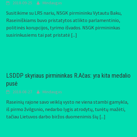
2018-09-25
Mindaugas
Susitikime su LRS nariu, NSGK pirmininku Vytautu Baku,
Raseiniškiams buvo pristatytos atlikto parlamentinio,
politinės korupcijos, tyrimo išvados. NSGK pirmininkas
susirinkusiems tai pat pristatė
[...]
LSDDP skyriaus pirmininkas R.Ačas: yra kita medalio
pusė
2018-08-27
Mindaugas
Raseinių rajone savo veiklą vysto ne viena stambi gamykla,
iš pirmo žvilgsnio, nedarbo lygis atrodytų, turėtų mažėti,
tačiau Lietuvos darbo biržos duomenimis šių
[...]