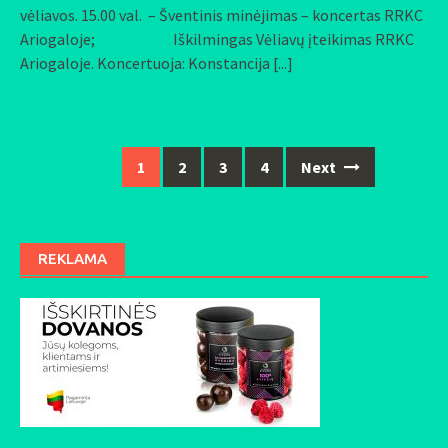
vėliavos. 15.00 val. – Šventinis minėjimas – koncertas RRKC
Ariogaloje; Iškilmingas Vėliavų įteikimas RRKC
Ariogaloje. Koncertuoja: Konstancija
[...]
1
2
3
4
Next
Posts
navigation
REKLAMA