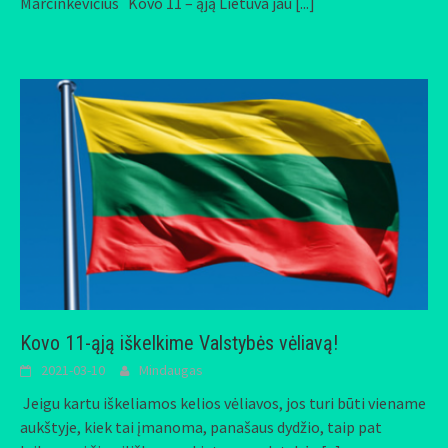
Marcinkevičius Kovo 11 – ąją Lietuva jau
[...]
Kovo 11-ąją iškelkime Valstybės vėliavą!
2021-03-10
Mindaugas
Jeigu kartu iškeliamos kelios vėliavos, jos turi būti viename
aukštyje, kiek tai įmanoma, panašaus dydžio, taip pat