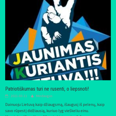
Patriotiškumas turi ne rusenti, o liepsnoti!
2021-03-11
Mindaugas
Dainuoju Lietuvą kaip džiaugsmą, išaugusį iš pelenų, kaip
savo rūpestį didžiausią, kuriuo lyg vieškeliu einu.