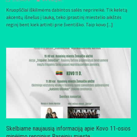
Kruopščiai iškilmėms dabintos salės neprireikė. Tik keletą
akcentų išnešus į lauką, teko įprastinį miestelio aikštės
reginį bent kiek artinti prie šventiško. Taip kovo
[...]
Skelbiame naujausią informaciją apie Kovo 11-osios
minėjimo renginius Raseinių mieste