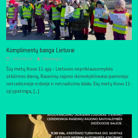
Komplimentų banga Lietuvai
2022-03-16
Mindaugas
Šių metų Kovo 11-ąją – Lietuvos nepriklausomybės
atkūrimo dieną, Raseinių rajono ikimokyklinukai paminėjo
netradicinėje erdvėje ir netradiciniu būdu. Šių metų Kovo 11-
oji ypatinga,
[...]