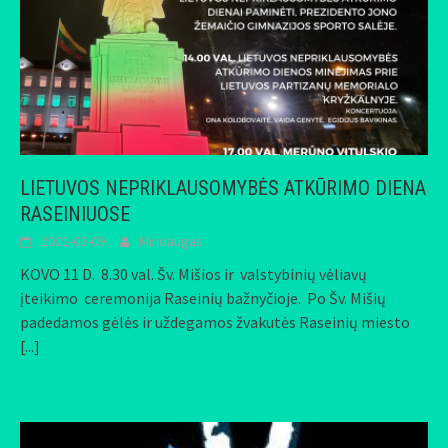
LIETUVOS NEPRIKLAUSOMYBĖS ATKŪRIMO DIENA
RASEINIUOSE
2022-03-09
Mindaugas
KOVO 11 D. 8.30 val. Šv. Mišios ir valstybinių vėliavų
įteikimo ceremonija Raseinių bažnyčioje. Po Šv. Mišių
padedamos gėlės ir uždegamos žvakutės Raseinių miesto
[...]