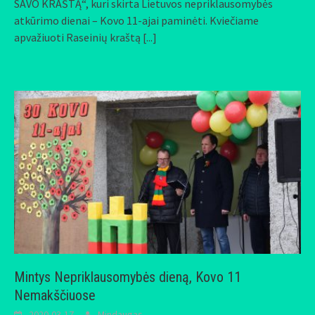
SAVO KRAŠTĄ“, kuri skirta Lietuvos nepriklausomybės
atkūrimo dienai – Kovo 11-ajai paminėti. Kviečiame
apvažiuoti Raseinių kraštą
[...]
Mintys Nepriklausomybės dieną, Kovo 11
Nemakščiuose
2020-03-17
Mindaugas