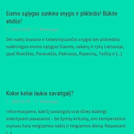
Eismo sąlygas sunkina snygis ir plikledis! Būkite
atidūs!
2022-04-06
Mindaugas
Dėl naktį buvusio ir tebesitęsiančio snygio bei plikledžio
sudėtingos eismo sąlygos šiaurės, vakarų ir rytų Lietuvoje,
ypač Rokiškio, Panevėžio, Pakruojo, Raseinių, Telšių ir
[...]
Kokie keliai laukia savaitgalį?
2022-03-05
Mindaugas
Informuojame, kad šį savaitgalį orai išliks būdingi
ankstyvam pavasariui – be žymių kritulių, oro temperatūra
svyruos tarp neigiamos naktį ir teigiamos dieną. Nepaisant
[...]