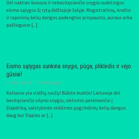
Dėl nakties buvusio ir tebesitęsiančio snygio sudėtingos
eismo sąlygos šį rytą didžiojoje šalyje. Magistralinių, krašto
ir rajoninių kelių dangos padengtos prispausto, puraus arba
pažliugusio
[...]
Eismo sąlygas sunkina snygis, pūga, plikledis ir vėjo
gūsiai!
2022-01-31
Mindaugas
Keliuose yra slidžių ruožų! Būkite budrūs! Lietuvoje dėl
besitęsiančio silpno snygio, vietomis pereinančio į
šlapdribą, valstybinės reikšmės pagrindinių kelių dangos
daug kur šlapios ar
[...]