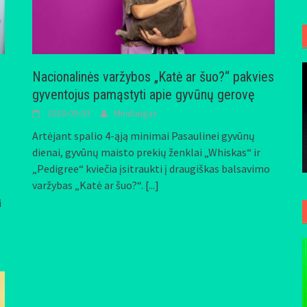
Nacionalinės varžybos „Katė ar šuo?“ pakvies
gyventojus pamąstyti apie gyvūnų gerovę
2020-09-03
Mindaugas
Artėjant spalio 4-ąją minimai Pasaulinei gyvūnų
dienai, gyvūnų maisto prekių ženklai „Whiskas“ ir
„Pedigree“ kviečia įsitraukti į draugiškas balsavimo
varžybas „Katė ar šuo?“.
[...]
i