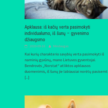
Apklausa: iš kačių verta pasimokyti
individualumo, iš šunų – gyvenimo
džiaugsmo
2020-09-16
Mindaugas
Kai kurių charakterio savybių verta pasimokyti iš
naminių gyvūnų, mano Lietuvos gyventojai.
Bendrovės „Norstat“ atliktos apklausos
duomenimis, iš šunų jie labiausiai norėtų pasisemt
[...]