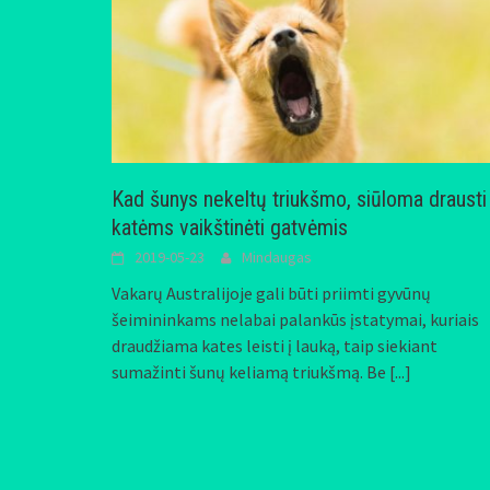
Kad šunys nekeltų triukšmo, siūloma drausti
katėms vaikštinėti gatvėmis
2019-05-23
Mindaugas
Vakarų Australijoje gali būti priimti gyvūnų
šeimininkams nelabai palankūs įstatymai, kuriais
draudžiama kates leisti į lauką, taip siekiant
sumažinti šunų keliamą triukšmą. Be
[...]