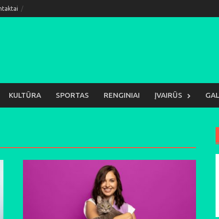
ntaktai
KULTŪRA
SPORTAS
RENGINIAI
ĮVAIRŪS
GAL