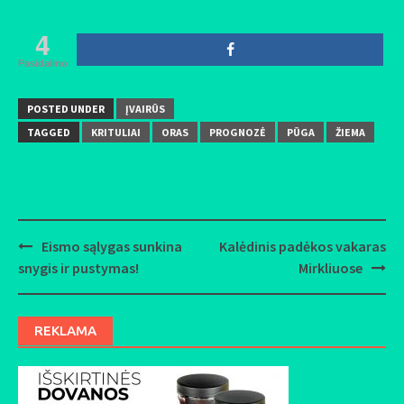
4
Pasidalino
POSTED UNDER
ĮVAIRŪS
TAGGED
KRITULIAI
ORAS
PROGNOZĖ
PŪGA
ŽIEMA
Eismo sąlygas sunkina
Kalėdinis padėkos vakaras
Post
snygis ir pustymas!
Mirkliuose
navigation
REKLAMA