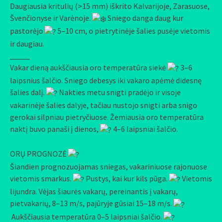
Daugiausia kritulių (>15 mm) iškrito Kalvarijoje, Zarasuose,
Švenčionyse ir Varėnoje.
Sniego danga daug kur
pastorėjo
5–10 cm, o pietrytinėje šalies pusėje vietomis
ir daugiau.
_____
Vakar dieną aukščiausia oro temperatūra siekė
3–6
laipsnius šalčio. Sniego debesys iki vakaro apėmė didesnę
šalies dalį.
Nakties metu snigti pradėjo ir visoje
vakarinėje šalies dalyje, tačiau nustojo snigti arba snigo
gerokai silpniau pietryčiuose. Žemiausia oro temperatūra
naktį buvo panaši į dienos,
4–6 laipsniai šalčio.
ORŲ PROGNOZĖ
Šiandien prognozuojamas sniegas, vakariniuose rajonuose
vietomis smarkus.
Pustys, kai kur kils pūga.
Vietomis
lijundra. Vėjas šiaurės vakarų, pereinantis į vakarų,
pietvakarių, 8–13 m/s, pajūryje gūsiai 15–18 m/s.
Aukščiausia temperatūra 0–5 laipsniai šalčio.