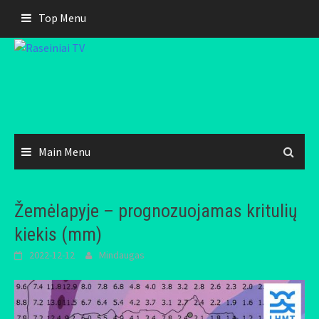
Skip
Top Menu
to
content
Main Menu
Žemėlapyje – prognozuojamas kritulių
kiekis (mm)
2022-12-12
Mindaugas