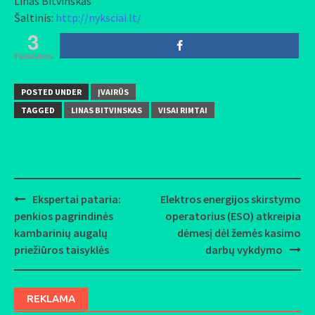
Linas Bitvinskas
Šaltinis:
http://nyksciai.lt/
3
Pasidalino
POSTED UNDER
ĮVAIRŪS
TAGGED
LINAS BITVINSKAS
VISAI RIMTAI
Ekspertai pataria:
Elektros energijos skirstymo
Post
penkios pagrindinės
operatorius (ESO) atkreipia
navigation
kambarinių augalų
dėmesį dėl žemės kasimo
priežiūros taisyklės
darbų vykdymo
REKLAMA