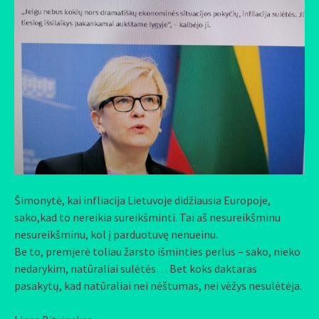
Šimonytė, kai infliacija Lietuvoje didžiausia Europoje,
sako,kad to nereikia sureikšminti. Tai aš nesureikšminu
nesureikšminu, kol į parduotuvę nenueinu.
Be to, premjerė toliau žarsto išminties perlus – sako, nieko
nedarykim, natūraliai sulėtės… Bet koks daktaras
pasakytų, kad natūraliai nei nėštumas, nei vėžys nesulėtėja.