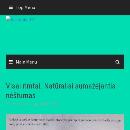
Skip
Top Menu
to
content
Main Menu
Visai rimtai. Natūraliai sumažėjantis
nėštumas
2022-04-16
Mindaugas