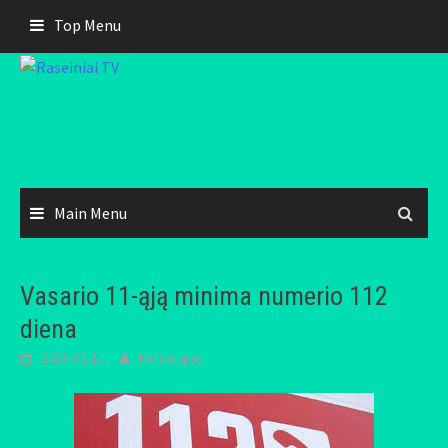
Skip
Top Menu
to
content
Main Menu
Vasario 11-ąją minima numerio 112
diena
2023-02-11
Mindaugas