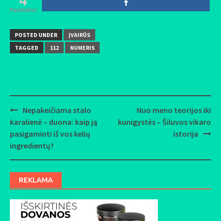
Pasidalino
POSTED UNDER
ĮVAIRŪS
TAGGED
112
NUMERIS
Nepakeičiama stalo
Nuo meno teorijos iki
Post
karalienė – duona: kaip ją
kunigystės – Šiluvos vikaro
navigation
pasigaminti iš vos kelių
istorija
ingredientų?
REKLAMA