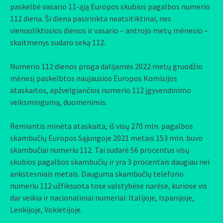
paskelbė vasario 11-ąją Europos skubios pagalbos numerio
112 diena. Ši diena pasirinkta neatsitiktinai, nes
vienuoliktosios dienos ir vasario – antrojo metų mėnesio –
skaitmenys sudaro seką 112.
Numerio 112 dienos proga dalijamės 2022 metų gruodžio
mėnesį paskelbtos naujausios Europos Komisijos
ataskaitos, apžvelgiančios numerio 112 įgyvendinimo
veiksmingumą, duomenimis.
Remiantis minėta ataskaita, iš visų 270 mln. pagalbos
skambučių Europos Sąjungoje 2021 metais 153 mln. buvo
skambučiai numeriu 112. Tai sudarė 56 procentus visų
skubios pagalbos skambučių ir yra 3 procentais daugiau nei
ankstesniais metais. Dauguma skambučių telefono
numeriu 112 užfiksuota tose valstybėse narėse, kuriose vis
dar veikia ir nacionaliniai numeriai: Italijoje, Ispanijoje,
Lenkijoje, Vokietijoje.