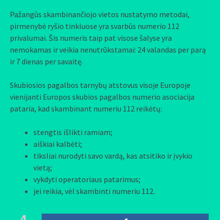
Pažangūs skambinančiojo vietos nustatymo metodai,
pirmenybė ryšio tinkluose yra svarbūs numerio 112
privalumai. Šis numeris taip pat visose šalyse yra
nemokamas ir veikia nenutrūkstamai: 24 valandas per parą
ir 7 dienas per savaitę.
Skubiosios pagalbos tarnybų atstovus visoje Europoje
vienijanti Europos skubios pagalbos numerio asociacija
pataria, kad skambinant numeriu 112 reikėtų:
stengtis išlikti ramiam;
aiškiai kalbėti;
tiksliai nurodyti savo vardą, kas atsitiko ir įvykio
vietą;
vykdyti operatoriaus patarimus;
jei reikia, vėl skambinti numeriu 112.
4