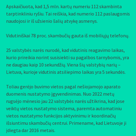
Apskaičiuota, kad 1,5 mln. kartų numeriu 112 skambinta
tarptinkliniu ryšiu. Tai reiškia, kad numerio 112 paslaugomis
naudojosi ir iš užsienio šalių atvykę asmenys.
Vidutiniškai 78 proc. skambučių gauta iš mobiliųjų telefonų.
25 valstybės narės nurodė, kad vidutinis reagavimo laikas,
kurio prireikia norint susisiekti su pagalbos tarnybomis, yra
ne daugiau kaip 10 sekundžių. Viena šių valstybių narių –
Lietuva, kurioje vidutinis atsiliepimo laikas yra 5 sekundės.
Toliau gerėjo buvimo vietos pagal nešiojamojo aparato
duomenis nustatymo įgyvendinimas. Nuo 2022 metų
rugsėjo mėnesio jau 22 valstybės narės užtikrina, kad jose
veiktų vietos nustatymo sistema, paremta automatiniu
vietos nustatymo funkcijos aktyvinimu ir koordinačių
išsiuntimu skambučių centrui. Primename, kad Lietuvoje ji
įdiegta dar 2016 metais.