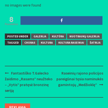
no images were found
8
Pasidalino
POSTED UNDER
GALERIJA
KULTŪRA
NUOTRAUKŲ GALERIJA
TAGGED
CHORAS
KULTURA
KULTURA RASEINIAI
ŠATRIJA
Fantastiško T.Galecko
Raseinių rajono policijos
Post
žaidimo „Rasams“ neužteko
pareigūnai tęsia naminukės
navigation
– „Vytis“ pratęsė bronzinę
gamintojų „Medžioklę“
seriją
REKLAMA