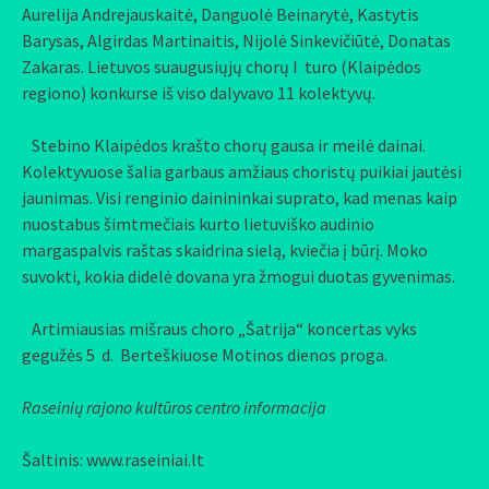
Aurelija Andrejauskaitė, Danguolė Beinarytė, Kastytis
Barysas, Algirdas Martinaitis, Nijolė Sinkevičiūtė, Donatas
Zakaras. Lietuvos suaugusiųjų chorų I turo (Klaipėdos
regiono) konkurse iš viso dalyvavo 11 kolektyvų.
Stebino Klaipėdos krašto chorų gausa ir meilė dainai.
Kolektyvuose šalia garbaus amžiaus choristų puikiai jautėsi
jaunimas. Visi renginio dainininkai suprato, kad menas kaip
nuostabus šimtmečiais kurto lietuviško audinio
margaspalvis raštas skaidrina sielą, kviečia į būrį. Moko
suvokti, kokia didelė dovana yra žmogui duotas gyvenimas.
Artimiausias mišraus choro „Šatrija“ koncertas vyks
gegužės 5 d. Berteškiuose Motinos dienos proga.
Raseinių rajono kultūros centro informacija
Šaltinis: www.raseiniai.lt