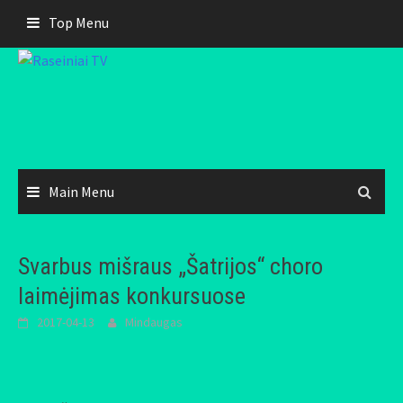
Skip
Top Menu
to
content
Main Menu
Svarbus mišraus „Šatrijos“ choro
laimėjimas konkursuose
2017-04-13
Mindaugas