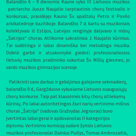
Balandžio 6 – 9 dienomis Kaune vyko III Lietuvos muzikos
patriarcho Juozo Naujalio tarptautinis chorų festivalis ir
konkursas, prasidėjęs Kauno Šv. apaštalų Petro ir Povilo
arkikatedroje bazilikoje. Balandžio 7 d. kartu su muzikiniais
kolektyvais iš Estijos, Latvijos renginyje dalyvavo ir mūsų
„Šatrijos“ choras. Atlikome sakralinius J. Naujalio kūrinius.
Tai sudėtinga ir labai dinamiška bei melodinga muzika.
Didelė garbė ir atsakomybė giedoti profesionaliosios
lietuvių muzikos pradininko sukurtas Šv. Mišių giesmes, jo
vardo muzikos gimnazijos scenoje.
Patikrinti savo darbus ir gebėjimus galėjome sekmadienį,
balandžio 9 d., Gargžduose vykusiame Lietuvos suaugusiųjų
chorų konkurse. Taip pat klausėmės kitų chorų atliekamų
kūrinių. Po labai autoritetingos žiuri narių vertinimo mišrus
choras „Šatrija“ (vadovas Gražvydas Jegnoras) buvo
įvertintas labai gerai ir apdovanotas II kategorijos
diplomu. Vertinimo komisiją sudarė žymūs Lietuvos
muzikos profesionalai: Dainius Puišys, Tomas Ambrozaitis,