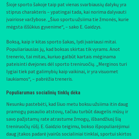
Šioje sporto šakoje taip pat vienas svarbiausių dalykų yra
stiprus charakteris – ypatingai tada, kai norima dalyvauti
įvairiose varžybose. „Šiuo sportu užsiima tie žmonės, kurie
mėgsta iššūkius gyvenime“, – sako E. Gaidzys.
Boksą, kaip ir kitas sporto šakas, lydi įvairiausi mitai.
Populiariausias jų, kad boksas skirtas tik vyrams. Anot
trenerio, tai mitas, kuriuo galbūt kartais mėginama
pateisinti dvejones dėl sporto treniruočių. „Merginos turi
lygiai tiek pat galimybių kaip vaikinai, ir yra visuomet
laukiamos“, – pabrėžia treneris.
Populiarumas socialinių tinklų dėka
Nesunku pastebėti, kad šiuo metu boksu užsiima itin daug
pramogų pasaulio atstovų, tačiau turbūt daugelis mūsų ir
savo pažįstamų rate atrastume žmogų, išbandžiusį šią
treniruočių rūšį. E. Gaidzio teigimu, bokso išpopuliarėjimui
daug įtakos padarė įvairūs socialiniai tinklai, sportui skirtos