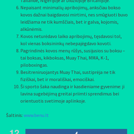
Tailande, Nigerijoje ar Didžiojoje Britanijoje.
Nepaisant minimalių apribojimų, anksčiau bokso
kovos dažnai baigdavosi mirtimi, nes smūgiuoti buvo
leidžiama ne tik kumščiais, bet ir galva, kojomis,
alkūnėmis.
Kovos neturėdavo laiko apribojimų, tęsdavosi tol,
kol vienas boksininkų nebepajėgdavo kovoti.
Pagrindinės kovos menų rūšys, susijusios su boksu –
tai boksas, kikboksas, Muay Thai, MMA, K-1,
piloboxingas.
Besitreniruojantys Muay Thai, sustiprėja ne tik
fiziškai, bet ir morališkai, emociškai.
Ši sporto šaka naudinga ir kasdieniame gyvenime: ji
lavina sugebėjimą greitai priimti sprendimus bei
orientuotis svetimoje aplinkoje.
Šaltinis:
www.benu.lt
12