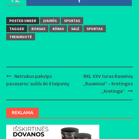
Pasidalino
POSTED UNDER
ĮVAIRŪS
SPORTAS
TAGGED
BOKSAS
KŪNAS
SALĖ
SPORTAS
TRENIRUOTĖ
Netrukus pakvips
RKL XXV turas Raseinių
Post
pavasariu: sušils iki 6 laipsnių
„Raseiniai“ – Kretingos
navigation
„Kretinga“
REKLAMA