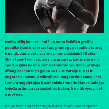
Įvairių rūšių boksas – tai šiuo metu žaibišku greičiu
populiarėjantis sportas tarp pramogų pasaulio atstovų
ir ne tik. Jam neatsispyrė ir žinoma dainininkė Baiba
Skurstenė-Serdiukė, nors prisipažįsta, kad meilė šiam
sportui gimė ne nuo pirmos treniruotės. Dabar atlikėja
džiaugiasi bokso pagalba ne tik sutvirtėjusi, bet ir
nugaros skausmų atsikračiusi.
Daugkartinis Muay Thai
turnyrų nugalėtojas ir asmeninis treneris Elanas Gaidzys
kviečia artimiau susipažinti su boksu. Ir ne tik vyrus, bet
ir moteris.
Bokso treniruotės metu yra sujungiamos įvairios sporto