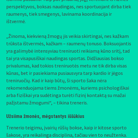
perspektyvos, boksas naudingas, nes sportuojant dirba tiek
raumenys, tiek smegenys, lavinama koordinacija ir
ištvermė.
„Žinoma, kiekvieną žmogų jis veikia skirtingai, nes kažkam
trūksta ištvermės, kažkam – raumenų tonuso. Boksuojantis
yra galimybė intensyviau treniruoti reikiamą kūno sritį, tad
tai yra visapusiškai naudingas sportas. Didžiausias bokso
privalumas, kad tokios treniruotės metu ne tik dirba visas
kūnas, bet ir pasiekiama pusiausvyra tarp kardio ir jėgos
treniruočių. Kad ir kaip būtų, ši sporto šaka nėra
rekomenduojama tiems žmonėms, kuriems psichologiškai
arba fiziškai yra sudėtinga turėti fizinį kontaktą su mažai
pažįstamu žmogumi“, – tikina treneris.
Užsiima žmonės, mėgstantys iššūkius
Trenerio teigimu, įvairių rūšių bokse, kaip ir kitose sporto
šakose, yra reikalinga disciplina, tačiau vien to neužtenka.