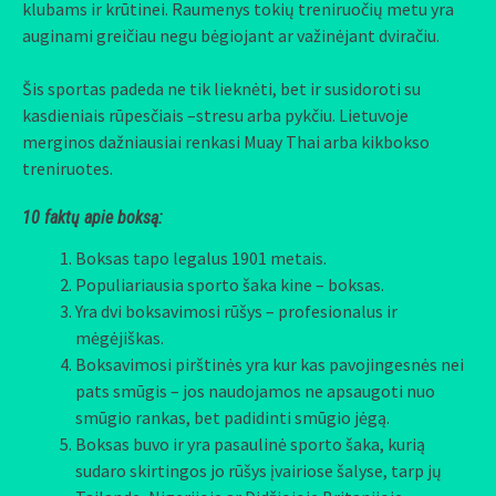
klubams ir krūtinei. Raumenys tokių treniruočių metu yra
auginami greičiau negu bėgiojant ar važinėjant dviračiu.
Šis sportas padeda ne tik lieknėti, bet ir susidoroti su
kasdieniais rūpesčiais –stresu arba pykčiu. Lietuvoje
merginos dažniausiai renkasi Muay Thai arba kikbokso
treniruotes.
10
faktų apie boksą:
Boksas tapo legalus 1901 metais.
Populiariausia sporto šaka kine – boksas.
Yra dvi boksavimosi rūšys – profesionalus ir
mėgėjiškas.
Boksavimosi pirštinės yra kur kas pavojingesnės nei
pats smūgis – jos naudojamos ne apsaugoti nuo
smūgio rankas, bet padidinti smūgio jėgą.
Boksas buvo ir yra pasaulinė sporto šaka, kurią
sudaro skirtingos jo rūšys įvairiose šalyse, tarp jų