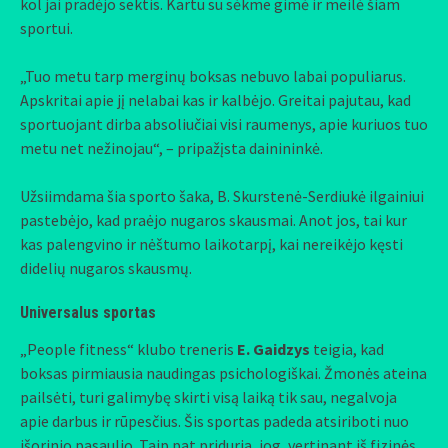
kol jai pradėjo sektis. Kartu su sėkme gimė ir meilė šiam
sportui.
„Tuo metu tarp merginų boksas nebuvo labai populiarus.
Apskritai apie jį nelabai kas ir kalbėjo. Greitai pajutau, kad
sportuojant dirba absoliučiai visi raumenys, apie kuriuos tuo
metu net nežinojau“, – pripažįsta dainininkė.
Užsiimdama šia sporto šaka, B. Skurstenė-Serdiukė ilgainiui
pastebėjo, kad praėjo nugaros skausmai. Anot jos, tai kur
kas palengvino ir nėštumo laikotarpį, kai nereikėjo kęsti
didelių nugaros skausmų.
Universalus sportas
„People fitness“ klubo treneris
E. Gaidzys
teigia, kad
boksas pirmiausia naudingas psichologiškai. Žmonės ateina
pailsėti, turi galimybę skirti visą laiką tik sau, negalvoja
apie darbus ir rūpesčius. Šis sportas padeda atsiriboti nuo
išorinio pasaulio. Taip pat priduria, jog, vertinant iš fizinės