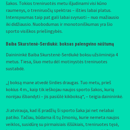
šakos. Tokios treniruotės metu išjudinami visi kūno
raumenys, o treniruočių spektras – išties labai platus.
Intensyvumas taip pat gali labai svyruoti – nuo mažiausio
iki didžiausio. Nuobodumas ir monotoniškumas yra šio
sporto visiškos priešingybės.
Baiba Skurstenė-Serdiukė: boksas palengvino nėštumą
Dainininkė Baiba Skurstenė-Serdiukė boksu užsiiminėja 4
metus. Tiesa, šiuo metu dėl motinystės treniruotes
sustabdė.
„Į boksą mane atvedė širdies draugas. Tuo metu, prieš
kokius 4 m., kaip tik ieškojau naujos sporto šakos, kurią
norėjau išbandyti – jis pasiūlė kikboksą“, – teigia dainininkė.
Ji atvirauja, kad iš pradžių ši sporto šaka jai net nelabai
patiko. Tačiau, būdama iš tų žmonių, kurie nemeta naujos
veiklos, susidūrę su pirmaisiais iššūkiais, treniruotes tęsė,