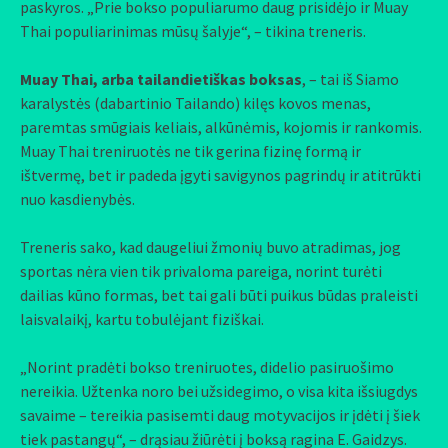
paskyros. „Prie bokso populiarumo daug prisidėjo ir Muay
Thai populiarinimas mūsų šalyje“, – tikina treneris.
Muay Thai, arba tailandietiškas boksas
, – tai iš Siamo
karalystės (dabartinio Tailando) kilęs kovos menas,
paremtas smūgiais keliais, alkūnėmis, kojomis ir rankomis.
Muay Thai treniruotės ne tik gerina fizinę formą ir
ištvermę, bet ir padeda įgyti savigynos pagrindų ir atitrūkti
nuo kasdienybės.
Treneris sako, kad daugeliui žmonių buvo atradimas, jog
sportas nėra vien tik privaloma pareiga, norint turėti
dailias kūno formas, bet tai gali būti puikus būdas praleisti
laisvalaikį, kartu tobulėjant fiziškai.
„Norint pradėti bokso treniruotes, didelio pasiruošimo
nereikia. Užtenka noro bei užsidegimo, o visa kita išsiugdys
savaime – tereikia pasisemti daug motyvacijos ir įdėti į šiek
tiek pastangų“, – drąsiau žiūrėti į boksą ragina E. Gaidzys.