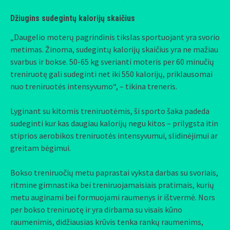
Džiugins sudegintų kalorijų skaičius
„Daugelio moterų pagrindinis tikslas sportuojant yra svorio
metimas. Žinoma, sudegintų kalorijų skaičius yra ne mažiau
svarbus ir bokse. 50-65 kg sverianti moteris per 60 minučių
treniruotę gali sudeginti net iki 550 kalorijų, priklausomai
nuo treniruotės intensyvumo“, – tikina treneris.
Lyginant su kitomis treniruotėmis, ši sporto šaka padeda
sudeginti kur kas daugiau kalorijų negu kitos – prilygsta itin
stiprios aerobikos treniruotės intensyvumui, slidinėjimui ar
greitam bėgimui.
Bokso treniruočių metu paprastai vyksta darbas su svoriais,
ritmine gimnastika bei treniruojamaisiais pratimais, kurių
metu auginami bei formuojami raumenys ir ištvermė. Nors
per bokso treniruotę ir yra dirbama su visais kūno
raumenimis, didžiausias krūvis tenka rankų raumenims,