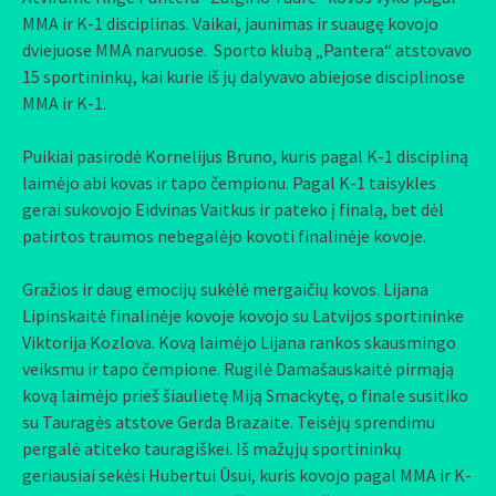
MMA ir K-1 disciplinas. Vaikai, jaunimas ir suaugę kovojo
dviejuose MMA narvuose. Sporto klubą „Pantera“ atstovavo
15 sportininkų, kai kurie iš jų dalyvavo abiejose disciplinose
MMA ir K-1.
Puikiai pasirodė Kornelijus Bruno, kuris pagal K-1 discipliną
laimėjo abi kovas ir tapo čempionu. Pagal K-1 taisykles
gerai sukovojo Eidvinas Vaitkus ir pateko į finalą, bet dėl
patirtos traumos nebegalėjo kovoti finalinėje kovoje.
Gražios ir daug emocijų sukėlė mergaičių kovos. Lijana
Lipinskaitė finalinėje kovoje kovojo su Latvijos sportininke
Viktorija Kozlova. Kovą laimėjo Lijana rankos skausmingo
veiksmu ir tapo čempione. Rugilė Damašauskaitė pirmąją
kovą laimėjo prieš šiaulietę Miją Smackytę, o finale susitiko
su Tauragės atstove Gerda Brazaite. Teisėjų sprendimu
pergalė atiteko tauragiškei. Iš mažųjų sportininkų
geriausiai sekėsi Hubertui Ūsui, kuris kovojo pagal MMA ir K-