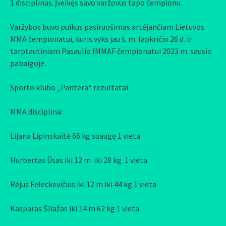
1 disciplinas. Įveikęs savo varžovus tapo čempionu.
Varžybos buvo puikus pasiruošimas artėjančiam Lietuvos
MMA čempionatui, kuris vyks jau š. m. lapkričio 26 d. ir
tarptautiniam Pasaulio IMMAF čempionatui 2023 m. sausio
pabaigoje.
Sporto klubo „Pantera“ rezultatai.
MMA disciplina:
Lijana Lipinskaitė 66 kg suaugę 1 vieta
Hurbertas Ūsas iki 12 m iki 28 kg 1 vieta
Rėjus Feleckevičius iki 12 m iki 44 kg 1 vieta
Kasparas Šliažas iki 14 m 62 kg 1 vieta