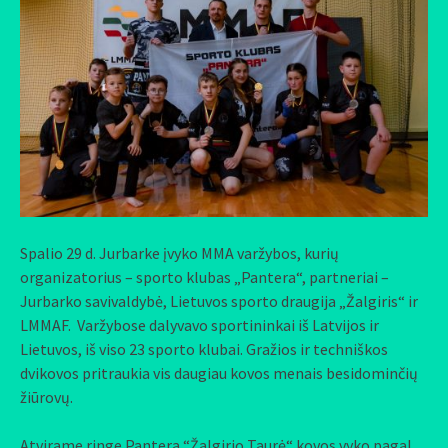
Spalio 29 d. Jurbarke įvyko MMA varžybos, kurių
organizatorius – sporto klubas „Pantera“, partneriai –
Jurbarko savivaldybė, Lietuvos sporto draugija „Žalgiris“ ir
LMMAF. Varžybose dalyvavo sportininkai iš Latvijos ir
Lietuvos, iš viso 23 sporto klubai. Gražios ir techniškos
dvikovos pritraukia vis daugiau kovos menais besidominčių
žiūrovų.
Atvirame ringe Pantera “Žalgirio Taurė“ kovos vyko pagal