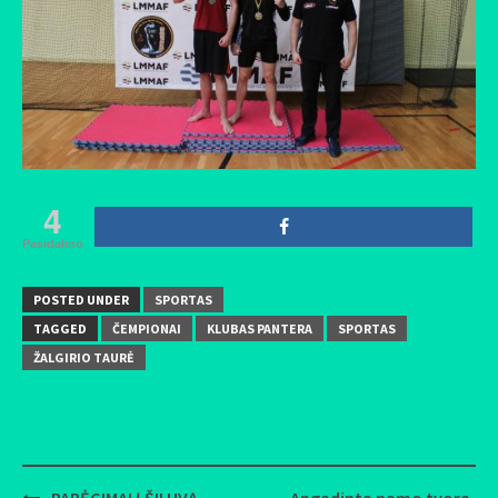
4
Pasidalino
POSTED UNDER
SPORTAS
TAGGED
ČEMPIONAI
KLUBAS PANTERA
SPORTAS
ŽALGIRIO TAURĖ
PABĖGIMAI Į ŠILUVĄ
Apgadinta namo tvora,