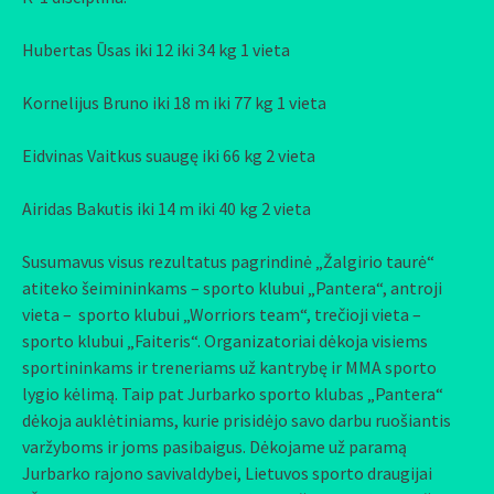
Hubertas Ūsas iki 12 iki 34 kg 1 vieta
Kornelijus Bruno iki 18 m iki 77 kg 1 vieta
Eidvinas Vaitkus suaugę iki 66 kg 2 vieta
Airidas Bakutis iki 14 m iki 40 kg 2 vieta
Susumavus visus rezultatus pagrindinė „Žalgirio taurė“
atiteko šeimininkams – sporto klubui „Pantera“, antroji
vieta – sporto klubui „Worriors team“, trečioji vieta –
sporto klubui „Faiteris“. Organizatoriai dėkoja visiems
sportininkams ir treneriams už kantrybę ir MMA sporto
lygio kėlimą. Taip pat Jurbarko sporto klubas „Pantera“
dėkoja auklėtiniams, kurie prisidėjo savo darbu ruošiantis
varžyboms ir joms pasibaigus. Dėkojame už paramą
Jurbarko rajono savivaldybei, Lietuvos sporto draugijai