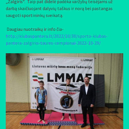
„Žalgiris“. Taip pat didelė padėka varžybų teisėjams už
darbą skaičiuojant dalyvių taškus ir norą bei pastangas
saugoti sportininkų sveikatą.
Daugiau nuotraikų ir info čia-
http://klubaspantera.lt/2022/10/30/sporto-klubas-
pantera-zalgirio-taures-cempionai-2022-10-29/