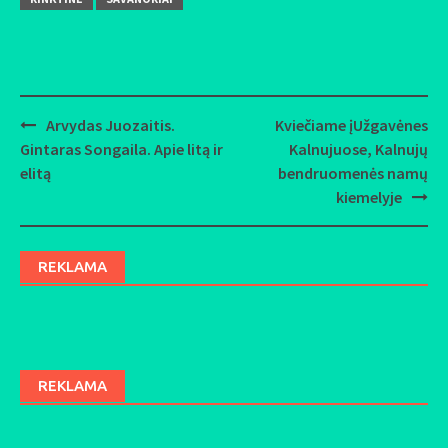
Arvydas Juozaitis.
Kviečiame įUžgavėnes
Post
Gintaras Songaila. Apie litą ir
Kalnujuose, Kalnujų
navigation
elitą
bendruomenės namų
kiemelyje
REKLAMA
REKLAMA