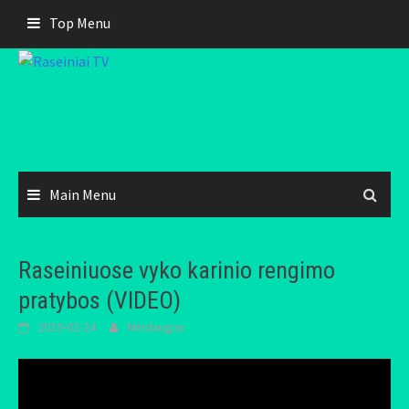
Skip
Top Menu
to
content
Main Menu
Raseiniuose vyko karinio rengimo
pratybos (VIDEO)
2019-02-24
Mindaugas