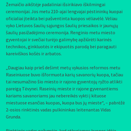
Žemaičio aikštėje padaliniai išsirikiavo iškilmingai
ceremonijai. Jos metu 210-ajai lengvajai pėstininkų kuopai
oficialiai įteikta bei pašventinta kuopos vėliavėlė. Vėliau
vyko Lietuvos šaulių sąjungos šaulių priesaikos ir jaunųjų
šaulių pasižadėjimo ceremonija. Renginio metu miesto
gyventojai ir svečiai turėjo galimybę apžiūrėti karinės
technikos, ginkluotės ir ekipuotės parodą bei paragauti
kareiviškos košės ir arbatos.
„Daugiau kaip prieš dešimt metų vykusios reformos metu
Raseiniuose buvo išformuota karių savanorių kuopa, tačiau
tai nesumažino šio miesto ir rajono gyventojų ryžto atlikti
pareigą Tėvynei. Raseinių mieste ir rajone gyvenantiems
kariams savanoriams jau nebereikės vykti į kituose
miestuose esančias kuopas, kuopa bus jų mieste“, – pabrėžė
2-osios rinktinės vadas pulkininkas leitenantas Vidas
Grunda.
Rinktinės vadas pažymėjo, kad atkuriamos kuopos idėja