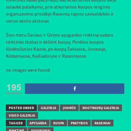
sulaukė palaikymo, prie atkuriamos kuopos renginio
organizavimo prisidėjo Raseinių rajono savivaldybės ir
vietos verslo atstovai.
Šiuo metu Dariaus ir Girėno apygardos rinktinę sudaro
rinktinės štabas ir dešimt kuopų. Penkios kuopos
išsidėsčiusios Kaune, po kuopą Šakiuose, Jonavoje,
Kėdainiuose, Kaišiadoryse ir Raseiniuose.
no images were found
195
Pasidalino
POSTED UNDER
GALERIJA
ĮVAIRŪS
NUOTRAUKŲ GALERIJA
VIDEO GALERIJA
TAGGED
APYGARDA
KUOPA
PRATYBOS
RASEINIAI
RINKTINĖ
SAVANORIAI