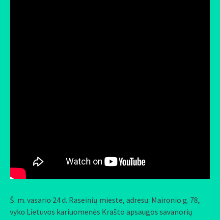
Š. m. vasario 24 d. Raseinių mieste, adresu: Maironio g. 78,
vyko Lietuvos kariuomenės Krašto apsaugos savanorių