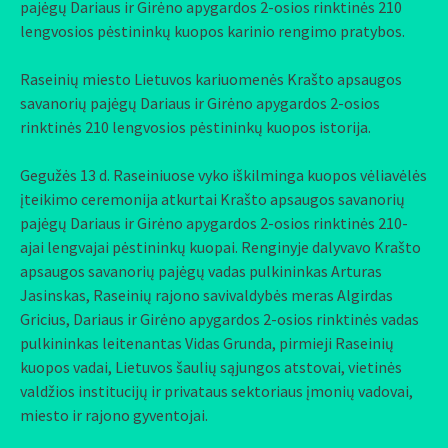
pajėgų Dariaus ir Girėno apygardos 2-osios rinktinės 210
lengvosios pėstininkų kuopos karinio rengimo pratybos.
Raseinių miesto Lietuvos kariuomenės Krašto apsaugos
savanorių pajėgų Dariaus ir Girėno apygardos 2-osios
rinktinės 210 lengvosios pėstininkų kuopos istorija.
Gegužės 13 d. Raseiniuose vyko iškilminga kuopos vėliavėlės
įteikimo ceremonija atkurtai Krašto apsaugos savanorių
pajėgų Dariaus ir Girėno apygardos 2-osios rinktinės 210-
ajai lengvajai pėstininkų kuopai. Renginyje dalyvavo Krašto
apsaugos savanorių pajėgų vadas pulkininkas Arturas
Jasinskas, Raseinių rajono savivaldybės meras Algirdas
Gricius, Dariaus ir Girėno apygardos 2-osios rinktinės vadas
pulkininkas leitenantas Vidas Grunda, pirmieji Raseinių
kuopos vadai, Lietuvos šaulių sąjungos atstovai, vietinės
valdžios institucijų ir privataus sektoriaus įmonių vadovai,
miesto ir rajono gyventojai.