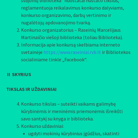
svajonių biblioteka“ nuostatai nustato tikslus,
reglamentuoja reikalavimus konkurso dalyviams,
konkurso organizavimo, darbų vertinimo ir
nugalėtojų apdovanojimo tvarką.
Konkurso organizatorius – Raseinių Marcelijaus
Martinaičio viešoji biblioteka (toliau Biblioteka).
Informacija apie konkursą skelbiama interneto
svetainėje
https://www.raseiniai.rvb.lt
ir Bibliotekos
socialiniame tinkle „Facebook“.
II SKYRIUS
TIKSLAS IR UŽDAVINIAI
Konkurso tikslas – suteikti vaikams galimybę
kūrybinėmis ir meninėmis priemonėmis išreikšti
savo santykį su knyga ir biblioteka.
Konkurso uždaviniai:
ugdyti mokinių kūrybinius įgūdžius, skatinti