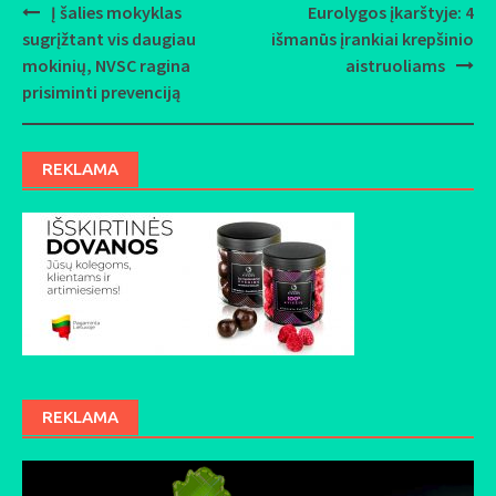
Į šalies mokyklas
Eurolygos įkarštyje: 4
Post
sugrįžtant vis daugiau
išmanūs įrankiai krepšinio
navigation
mokinių, NVSC ragina
aistruoliams
prisiminti prevenciją
REKLAMA
REKLAMA