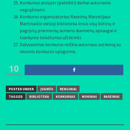
Konkursui atsiųsti (pateikti) darbai autoriams
negrąžinami.
Konkurso organizatorius Raseinių Marcelijaus
Martinaičio viešoji biblioteka imsis visų būtinų ir
pagrįstų priemonių asmens duomenų apsaugai ir
tvarkymo teisėtumui užtikrinti.
Dalyvavimas konkurse reiškia autoriaus sutikimą su
visomis konkurso sąlygomis.
10
Pasidalino
POSTED UNDER
ĮVAIRŪS
RENGINIAI
TAGGED
BIBLIOTEKA
KONKURSAS
MOKINIAI
RASEINIAI