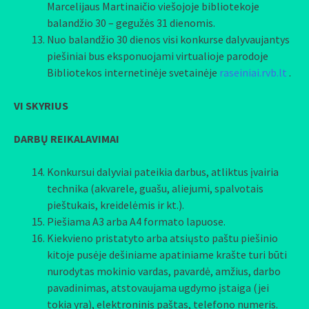
Marcelijaus Martinaičio viešojoje bibliotekoje
balandžio 30 – gegužės 31 dienomis.
Nuo balandžio 30 dienos visi konkurse dalyvaujantys
piešiniai bus eksponuojami virtualioje parodoje
Bibliotekos internetinėje svetainėje
raseiniai.rvb.lt
.
VI SKYRIUS
DARBŲ REIKALAVIMAI
Konkursui dalyviai pateikia darbus, atliktus įvairia
technika (akvarele, guašu, aliejumi, spalvotais
pieštukais, kreidelėmis ir kt.).
Piešiama A3 arba A4 formato lapuose.
Kiekvieno pristatyto arba atsiųsto paštu piešinio
kitoje pusėje dešiniame apatiniame krašte turi būti
nurodytas mokinio vardas, pavardė, amžius, darbo
pavadinimas, atstovaujama ugdymo įstaiga (jei
tokia yra), elektroninis paštas, telefono numeris.