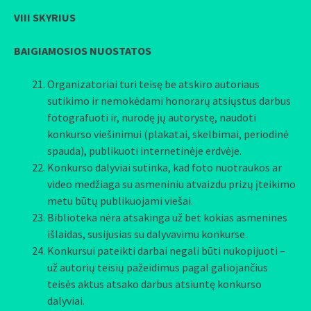
VIII SKYRIUS
BAIGIAMOSIOS NUOSTATOS
Organizatoriai turi teisę be atskiro autoriaus
sutikimo ir nemokėdami honorarų atsiųstus darbus
fotografuoti ir, nurodę jų autorystę, naudoti
konkurso viešinimui (plakatai, skelbimai, periodinė
spauda), publikuoti internetinėje erdvėje.
Konkurso dalyviai sutinka, kad foto nuotraukos ar
video medžiaga su asmeniniu atvaizdu prizų įteikimo
metu būtų publikuojami viešai.
Biblioteka nėra atsakinga už bet kokias asmenines
išlaidas, susijusias su dalyvavimu konkurse.
Konkursui pateikti darbai negali būti nukopijuoti –
už autorių teisių pažeidimus pagal galiojančius
teisės aktus atsako darbus atsiuntę konkurso
dalyviai.