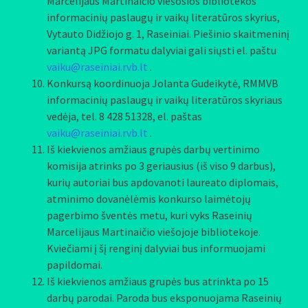
Marcelijaus Martinaičio viešosios bibliotekos
informacinių paslaugų ir vaikų literatūros skyrius,
Vytauto Didžiojo g. 1, Raseiniai. Piešinio skaitmeninį
variantą JPG formatu dalyviai gali siųsti el. paštu
vaiku@raseiniai.rvb.lt
.
Konkursą koordinuoja Jolanta Gudeikytė, RMMVB
informacinių paslaugų ir vaikų literatūros skyriaus
vedėja, tel. 8 428 51328, el. paštas
vaiku@raseiniai.rvb.lt
.
Iš kiekvienos amžiaus grupės darbų vertinimo
komisija atrinks po 3 geriausius (iš viso 9 darbus),
kurių autoriai bus apdovanoti laureato diplomais,
atminimo dovanėlėmis konkurso laimėtojų
pagerbimo šventės metu, kuri vyks Raseinių
Marcelijaus Martinaičio viešojoje bibliotekoje.
Kviečiami į šį renginį dalyviai bus informuojami
papildomai.
Iš kiekvienos amžiaus grupės bus atrinkta po 15
darbų parodai. Paroda bus eksponuojama Raseinių