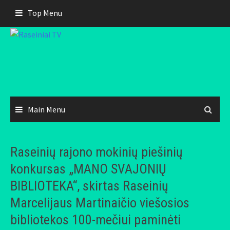
Skip
Top Menu
to
content
Main Menu
Raseinių rajono mokinių piešinių
konkursas „MANO SVAJONIŲ
BIBLIOTEKA“, skirtas Raseinių
Marcelijaus Martinaičio viešosios
bibliotekos 100-mečiui paminėti