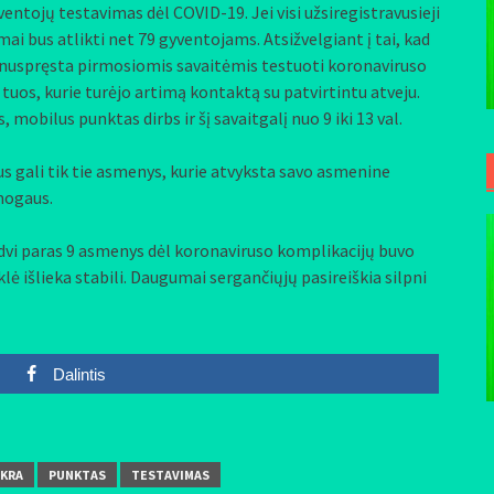
ntojų testavimas dėl COVID-19. Jei visi užsiregistravusieji
ai bus atlikti net 79 gyventojams. Atsižvelgiant į tai, kad
, nuspręsta pirmosiomis savaitėmis testuoti koronaviruso
tuos, kurie turėjo ar
timą kontaktą su patvirtintu atveju.
obilus punktas dirbs ir šį savaitgalį nuo 9 iki 13 val.
 gali tik tie asmenys, kurie atvyksta savo asmenine
mogaus.
dvi paras 9 asmenys dėl koronaviruso komplikacijų buvo
lė išlieka stabili. Daugumai sergančiųjų pasireiškia silpni
Dalintis
IKRA
PUNKTAS
TESTAVIMAS