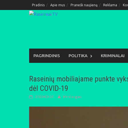
Skip
Pradinis
Apie mus
Pranešk naujieną
Reklama
Ko
to
content
PAGRINDINIS
POLITIKA
KRIMINALAI
Raseinių mobiliajame punkte vyk
dėl COVID-19
2020-09-24
Mindaugas