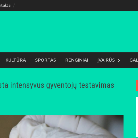
ntaktai
KULTŪRA
SPORTAS
RENGINIAI
ĮVAIRŪS
GAL
sta intensyvus gyventojų testavimas