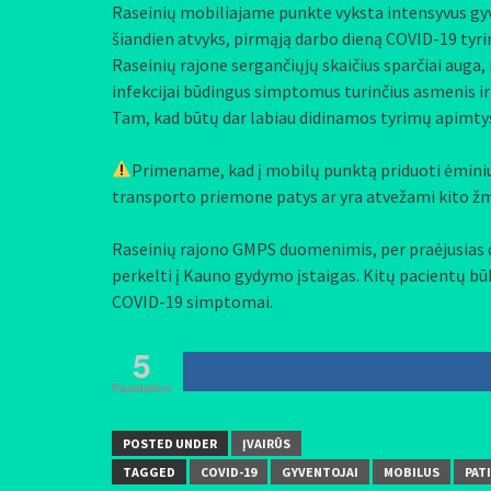
Raseinių mobiliajame punkte vyksta intensyvus gyve
šiandien atvyks, pirmąją darbo dieną COVID-19 tyrim
Raseinių rajone sergančiųjų skaičius sparčiai auga
infekcijai būdingus simptomus turinčius asmenis ir 
Tam, kad būtų dar labiau didinamos tyrimų apimtys, m
Primename, kad į mobilų punktą priduoti ėminius
transporto priemone patys ar yra atvežami kito ž
Raseinių rajono GMPS duomenimis, per praėjusias 
perkelti į Kauno gydymo įstaigas. Kitų pacientų būk
COVID-19 simptomai.
5
Pasidalino
POSTED UNDER
ĮVAIRŪS
TAGGED
COVID-19
GYVENTOJAI
MOBILUS
PAT