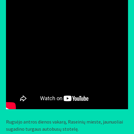
Rugsėjo antros dienos vakarą, Raseinių mieste, jaunuoliai
sugadino turgaus autobusų stotelę.