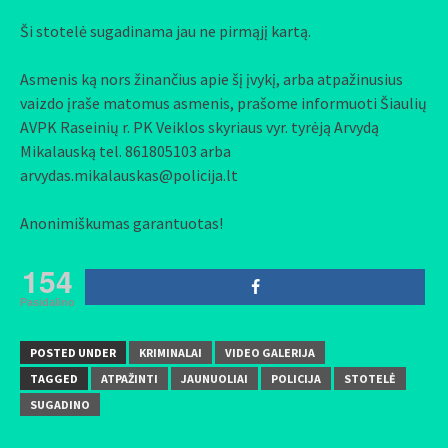
Ši stotelė sugadinama jau ne pirmąjį kartą.
Asmenis ką nors žinančius apie šį įvykį, arba atpažinusius
vaizdo įraše matomus asmenis, prašome informuoti Šiaulių
AVPK Raseinių r. PK Veiklos skyriaus vyr. tyrėją Arvydą
Mikalauską tel. 861805103 arba
arvydas.mikalauskas@policija.lt
Anonimiškumas garantuotas!
154
Pasidalino
POSTED UNDER
KRIMINALAI
VIDEO GALERIJA
TAGGED
ATPAŽINTI
JAUNUOLIAI
POLICIJA
STOTELĖ
SUGADINO