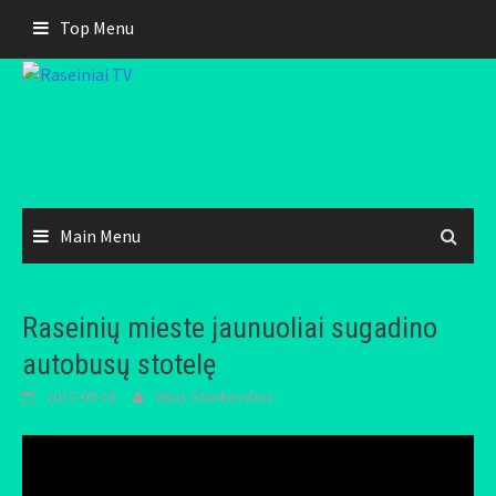
Skip
Top Menu
to
content
Main Menu
Raseinių mieste jaunuoliai sugadino
autobusų stotelę
2017-09-18
Vilius Stankevičius