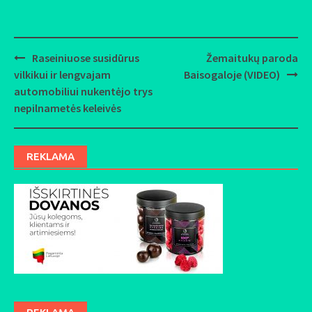
Raseiniuose susidūrus
Žemaitukų paroda
Post
vilkikui ir lengvajam
Baisogaloje (VIDEO)
navigation
automobiliui nukentėjo trys
nepilnametės keleivės
REKLAMA