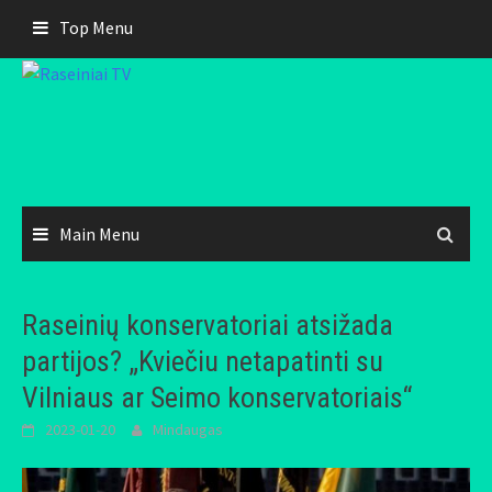
Skip
Top Menu
to
content
Main Menu
Raseinių konservatoriai atsižada
partijos? „Kviečiu netapatinti su
Vilniaus ar Seimo konservatoriais“
2023-01-20
Mindaugas