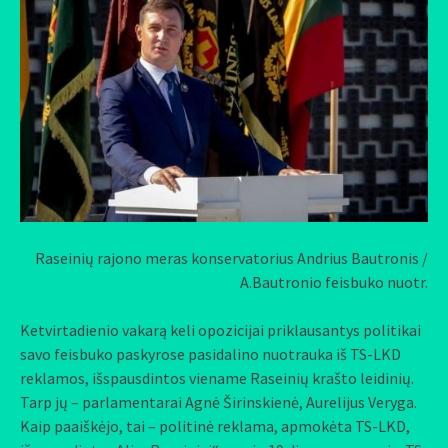
Raseinių rajono meras konservatorius Andrius Bautronis /
A.Bautronio feisbuko nuotr.
Ketvirtadienio vakarą keli opozicijai priklausantys politikai
savo feisbuko paskyrose pasidalino nuotrauka iš TS-LKD
reklamos, išspausdintos viename Raseinių krašto leidinių.
Tarp jų – parlamentarai Agnė Širinskienė, Aurelijus Veryga.
Kaip paaiškėjo, tai – politinė reklama, apmokėta TS-LKD,