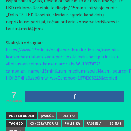
išspausdinta „Alio, Raseiniai“ sausio 19 dienos numeryje. TS-
LKD reklama Raseinių leidinyje / 15min skaitytojo nuotr.
„Dalis TS-LKD Raseinių skyriaus sąrašo kandidatų
nepriklauso partijai, tačiau pritaria konservatoriškoms ir
tautinėms idėjoms.
Skaitykite daugiau:
https://www.15min.lt/naujiena/aktualu/lietuva/raseiniu-
konservatoriai-atsizada-partijos-kvieciu-netapatinti-su-
vilniaus-ar-seimo-konservatoriais-56-1997472?
campaign_name=15min&utm_medium=social&utm_source=F
HDhBP4ha9zsoOmw_wc#Echobox=1674206226&copied
7
Pasidalino
POSTED UNDER
ĮVAIRŪS
POLITIKA
TAGGED
KONCERVATORIAI
POLITIKA
RASEINIAI
SEIMAS
VILNIUS