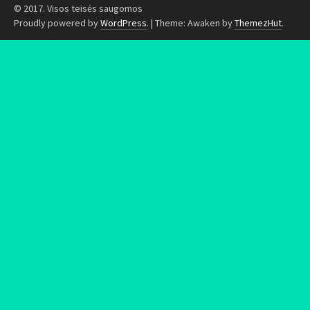
© 2017. Visos teisės saugomos
Proudly powered by
WordPress
.
|
Theme: Awaken by
ThemezHut
.