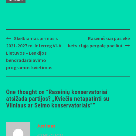
Skelbiamas pirmasis
Raseiniškiai pasiekė
Post
2021-2027 m. Interreg VI-A
ketvirtąją pergalę paeiliui
navigation
Lietuvos – Lenkijos
bendradarbiavimo
programos kvietimas
One thought on “
Raseinių konservatoriai
atsižada partijos? „Kviečiu netapatinti su
Vilniaus ar Seimo konservatoriais“
”
Justinas
2023-01-20 14:33