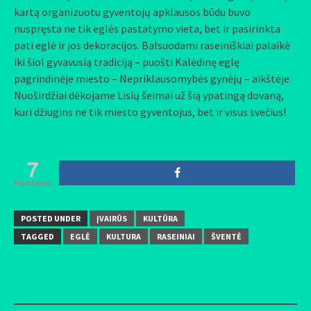
kartą organizuotu gyventojų apklausos būdu buvo
nuspręsta ne tik eglės pastatymo vieta, bet ir pasirinkta
pati eglė ir jos dekoracijos. Balsuodami raseiniškiai palaikė
iki šiol gyvavusią tradiciją – puošti Kalėdinę eglę
pagrindinėje miesto – Nepriklausomybės gynėjų – aikštėje.
Nuoširdžiai dėkojame Lisių šeimai už šią ypatingą dovaną,
kuri džiugins ne tik miesto gyventojus, bet ir visus svečius!
7
Pasidalino
POSTED UNDER
ĮVAIRŪS
KULTŪRA
TAGGED
EGLĖ
KULTURA
RASEINIAI
ŠVENTĖ