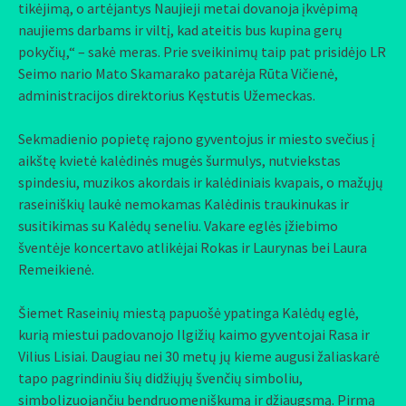
tikėjimą, o artėjantys Naujieji metai dovanoja įkvėpimą
naujiems darbams ir viltį, kad ateitis bus kupina gerų
pokyčių,“ – sakė meras. Prie sveikinimų taip pat prisidėjo LR
Seimo nario Mato Skamarako patarėja Rūta Vičienė,
administracijos direktorius Kęstutis Užemeckas.
Sekmadienio popietę rajono gyventojus ir miesto svečius į
aikštę kvietė kalėdinės mugės šurmulys, nutviekstas
spindesiu, muzikos akordais ir kalėdiniais kvapais, o mažųjų
raseiniškių laukė nemokamas Kalėdinis traukinukas ir
susitikimas su Kalėdų seneliu. Vakare eglės įžiebimo
šventėje koncertavo atlikėjai Rokas ir Laurynas bei Laura
Remeikienė.
Šiemet Raseinių miestą papuošė ypatinga Kalėdų eglė,
kurią miestui padovanojo Ilgižių kaimo gyventojai Rasa ir
Vilius Lisiai. Daugiau nei 30 metų jų kieme augusi žaliaskarė
tapo pagrindiniu šių didžiųjų švenčių simboliu,
simbolizuojančiu bendruomeniškumą ir džiaugsmą. Pirmą