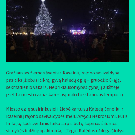
Gražiausias žiemos šventes Raseinių rajono savivaldybė
pasitiks įžiebusi tikrą, gyvą Kalėdų eglę – gruodžio 8-ąją,
sekmadienio vakarą, Nepriklausomybės gynėjų aikštėje
įžiebta miesto žaliaskarė suspindo tūkstančiais lempučių.
Miesto eglę susirinkusieji įžiebė kartu su Kalėdų Seneliu ir
Raseinių rajono savivaldybės meru Arvydu Nekrošiumi, kuris
linkėjo, kad šventinis laikotarpis būtų kupinas šilumos,
vienybės ir džiugių akimirkų. „Tegul Kalėdos uždega širdyse