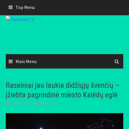
Skip
Top Menu
to
content
Main Menu
Raseiniai jau laukia didžiųjų švenčių –
įžiebta pagrindinė miesto Kalėdų eglė
2024-12-09
Mindaugas