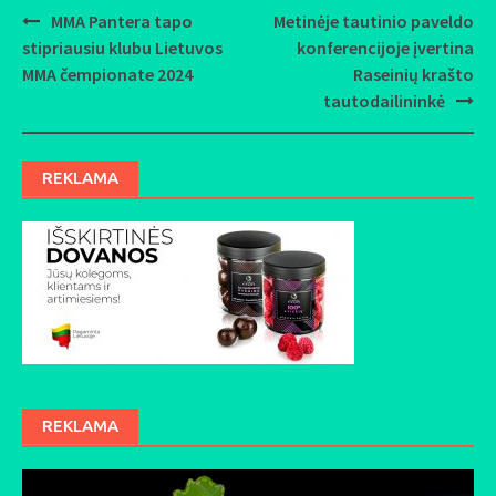
MMA Pantera tapo
Metinėje tautinio paveldo
Post
stipriausiu klubu Lietuvos
konferencijoje įvertina
navigation
MMA čempionate 2024
Raseinių krašto
tautodailininkė
REKLAMA
REKLAMA