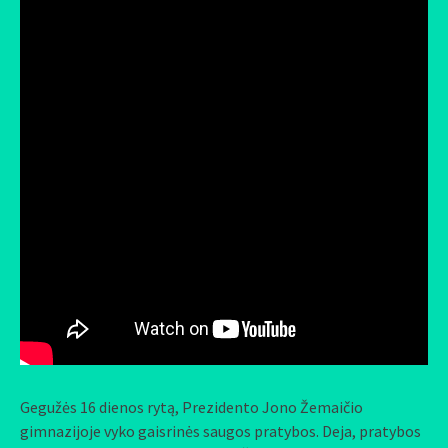
Gegužės 16 dienos rytą, Prezidento Jono Žemaičio
gimnazijoje vyko gaisrinės saugos pratybos. Deja, pratybos