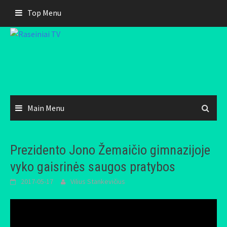
Skip
Top Menu
to
content
Main Menu
Prezidento Jono Žemaičio gimnazijoje
vyko gaisrinės saugos pratybos
2017-05-17
Vilius Stankevičius