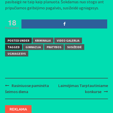
pasibaigė ne taip kaip planuota. Šokdamas nuo stogo ant
pripučiamos gelbėjimo pagalvės, susižeidė ugniagesys.
18
Pasidalino
POSTED UNDER
KRIMINALAI
VIDEO GALERIJA
TAGGED
GIMNAZIJA
PRATYBOS
SUSIŽEIDĖ
UGNIAGESYS
Rasiniuose paminėta
Laimėjimas Tarptautiniame
Post
šeimos diena
konkurse
navigation
REKLAMA