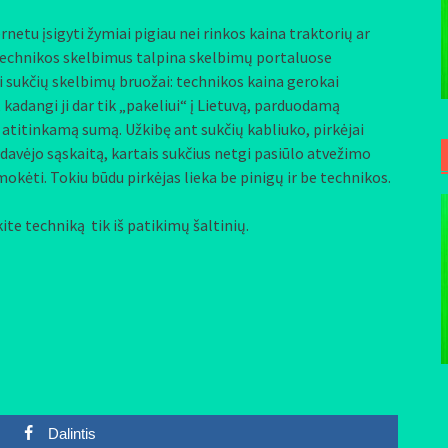
 įsigyti žymiai pigiau nei rinkos kaina traktorių ar
technikos skelbimus talpina skelbimų portaluose
iai sukčių skelbimų bruožai: technikos kaina gerokai
kadangi ji dar tik „pakeliui“ į Lietuvą, parduodamą
 atitinkamą sumą. Užkibę ant sukčių kabliuko, pirkėjai
davėjo sąskaitą, kartais sukčius netgi pasiūlo atvežimo
okėti. Tokiu būdu pirkėjas lieka be pinigų ir be technikos.
techniką tik iš patikimų šaltinių.
Dalintis