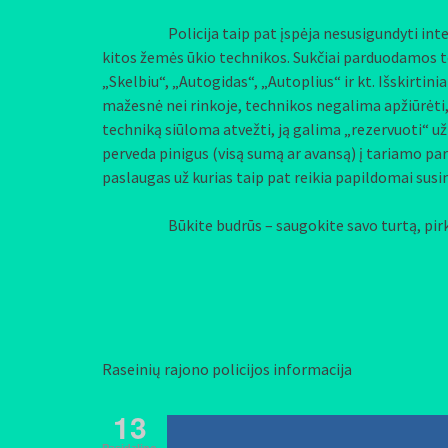
Policija taip pat įspėja nesusigundyti internetu
kitos žemės ūkio technikos. Sukčiai parduodamos 
„Skelbiu“, „Autogidas“, „Autoplius“ ir kt. Išskirtin
mažesnė nei rinkoje, technikos negalima apžiūrėti, 
techniką siūloma atvežti, ją galima „rezervuoti“ už
perveda pinigus (visą sumą ar avansą) į tariamo par
paslaugas už kurias taip pat reikia papildomai susim
Būkite budrūs – saugokite savo turtą, pirkite 
Raseinių rajono policijos informacija
13