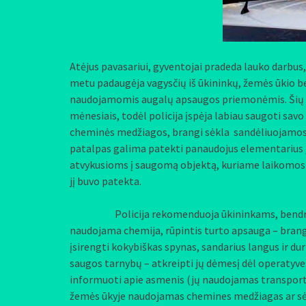
Atėjus pavasariui, gyventojai pradeda lauko darbu
metu padaugėja vagysčių iš ūkininkų, žemės ūkio b
naudojamomis augalų apsaugos priemonėmis. Šių n
mėnesiais, todėl policija įspėja labiau saugoti savo
cheminės medžiagos, brangi sėkla sandėliuojamos t
patalpas galima patekti panaudojus elementarius 
atvykusioms į saugomą objektą, kuriame laikomos c
jį buvo patekta.
Policija rekomenduoja ūkininkams, bendrovė
naudojama chemija, rūpintis turto apsauga – brang
įsirengti kokybiškas spynas, sandarius langus ir du
saugos tarnybų – atkreipti jų dėmesį dėl operatyv
informuoti apie asmenis (jų naudojamas transporto 
žemės ūkyje naudojamas chemines medžiagas ar sė