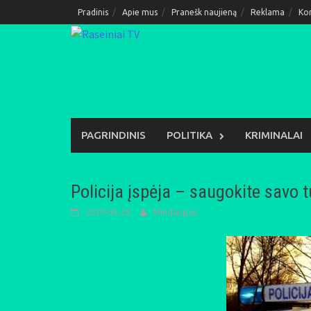
Skip
Pradinis
Apie mus
Pranešk naujieną
Reklama
Ko
to
content
PAGRINDINIS
POLITIKA
KRIMINALAI
Policija įspėja – saugokite savo t
2019-03-29
Mindaugas