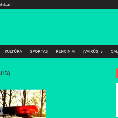
ntaktai
KULTŪRA
SPORTAS
RENGINIAI
ĮVAIRŪS
GAL
urtą