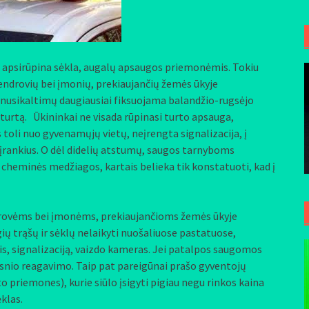
s, apsirūpina sėkla, augalų apsaugos priemonėmis. Tokiu
endrovių bei įmonių, prekiaujančių žemės ūkyje
usikaltimų daugiausiai fiksuojama balandžio-rugsėjo
 turtą. Ūkininkai ne visada rūpinasi turto apsauga,
oli nuo gyvenamųjų vietų, neįrengta signalizacija, į
įrankius. O dėl didelių atstumų, saugos tarnyboms
heminės medžiagos, kartais belieka tik konstatuoti, kad į
ms bei įmonėms, prekiaujančioms žemės ūkyje
ių trąšų ir sėklų nelaikyti nuošaliuose pastatuose,
ris, signalizaciją, vaizdo kameras. Jei patalpos saugomos
esnio reagavimo. Taip pat pareigūnai prašo gyventojų
priemones), kurie siūlo įsigyti pigiau negu rinkos kaina
klas.