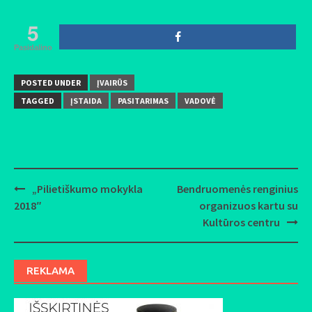
5
Pasidalino
POSTED UNDER
ĮVAIRŪS
TAGGED
ĮSTAIDA
PASITARIMAS
VADOVĖ
„Pilietiškumo mokykla
Bendruomenės renginius
Post
2018″
organizuos kartu su
navigation
Kultūros centru
REKLAMA