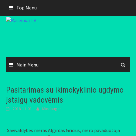
Skip
Top Menu
to
content
Main Menu
Pasitarimas su ikimokyklinio ugdymo
įstaigų vadovėmis
2018-11-01
Mindaugas
Savivaldybės meras Algirdas Gricius, mero pavaduotoja