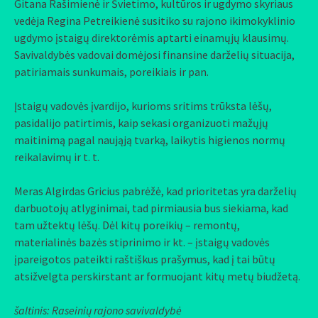
Gitana Rašimienė ir Švietimo, kultūros ir ugdymo skyriaus
vedėja Regina Petreikienė susitiko su rajono ikimokyklinio
ugdymo įstaigų direktorėmis aptarti einamųjų klausimų.
Savivaldybės vadovai domėjosi finansine darželių situacija,
patiriamais sunkumais, poreikiais ir pan.
Įstaigų vadovės įvardijo, kurioms sritims trūksta lėšų,
pasidalijo patirtimis, kaip sekasi organizuoti mažųjų
maitinimą pagal naująją tvarką, laikytis higienos normų
reikalavimų ir t. t.
Meras Algirdas Gricius pabrėžė, kad prioritetas yra darželių
darbuotojų atlyginimai, tad pirmiausia bus siekiama, kad
tam užtektų lėšų. Dėl kitų poreikių – remontų,
materialinės bazės stiprinimo ir kt. – įstaigų vadovės
įpareigotos pateikti raštiškus prašymus, kad į tai būtų
atsižvelgta perskirstant ar formuojant kitų metų biudžetą.
šaltinis: Raseinių rajono savivaldybė