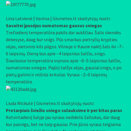
Lina Latvienė | Varėna | Gismeteo.lt skaitytojų nuotr.
Savaitei įpusėjus numatomas gausus sniegas
Trečiadienį temperatūra pakils dar aukščiau. Šalis skendės
debesyse, daug kur snigs. Pūs smarkus pietryčių krypties
vėjas, vietomis kils pūgos. Vilniuje ir Kaune naktį šals iki –7–
6 laipsnių. Dieną bus apie –4 laipsnius šalčio, snigs.
Šiauliuose temperatūra svyruos apie –6–5 laipsnius šalčio,
numatomas sniegas. Pajūrį talžys vėjas, gausiai snigs, o po
pietų galimi ir mišrūs krituliai. Vyraus –2–0 laipsnių
temperatūra.
Liuda Mickutė | Gismeteo.lt skaitytojų nuotr.
Protarpiais šviežio sniego sulauksime ir per kitas paras
Ketvirtadienį šalyje jau vyraus nedidelis šaltukas, dar daug
kur pasnigs, bet ne taip gausiai. Prie jūros vyraus teigiama