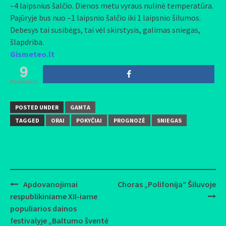
–4 laipsnius šalčio. Dienos metu vyraus nulinė temperatūra.
Pajūryje bus nuo –1 laipsnio šalčio iki 1 laipsnio šilumos.
Debesys tai susibėgs, tai vėl skirstysis, galimas sniegas,
šlapdriba.
Gismeteo.lt
9
Pasidalino
POSTED UNDER
GAMTA
TAGGED
ORAI
POKYČIAI
PROGNOZĖ
SNIEGAS
Apdovanojimai
Choras „Polifonija“ Šiluvoje
Post
respublikiniame XII-iame
navigation
populiarios dainos
festivalyje „Baltumo šventė