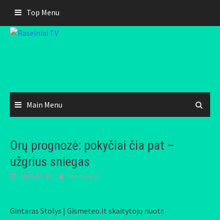
Skip
Top Menu
to
content
Main Menu
Orų prognozė: pokyčiai čia pat –
užgrius sniegas
2018-01-16
Mindaugas
Gintaras Stolys | Gismeteo.lt skaitytojų nuotr.