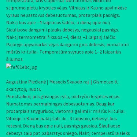
temperatūra, kris šlapdriba. Numatomas vidutinio
stiprumo pietų krypties vėjas. Vilniaus ir Kauno apylinkėse
vyraus nepastovus debesuotumas, protarpiais pasnigs.
Naktį bus apie –4 laipsnius šalčio, o dieną apie nulį.
Šiauliuose dangumi plauks debesys, negausiai pasnigs.
Naktį termometrai fiksuos –4, dieną –1 laipsnį šalčio.
Pajūryje apysmarkis vėjas dangumi gins debesis, numatomi
mišrūs krituliai. Temperatūra svyruos apie 1–2 laipsnius
šilumos.
Augustina Piečienė | Mosėdis Skuodo raj. | Gismeteo.lt
skaitytojų nuotr.
Penktadienį pūs gūsingas rytų, pietryčių krypties vėjas.
Numatomas permainingas debesuotumas. Daug kur
protarpiais snyguriuos, vietomis galimi ir mišrūs krituliai.
Vilniuje ir Kaune naktį šals iki –3 laipsnių, debesys bus
retesni. Dieną bus apie nulį, pasnigs gausiau. Šiauliuose
debesys taip pat pabarstys sniego. Naktį temperatūra sieks