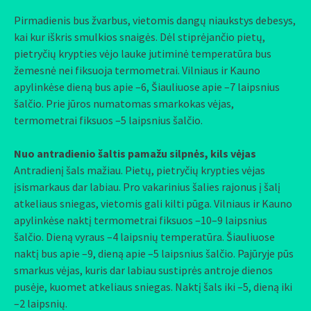
Pirmadienis bus žvarbus, vietomis dangų niaukstys debesys,
kai kur iškris smulkios snaigės. Dėl stiprėjančio pietų,
pietryčių krypties vėjo lauke jutiminė temperatūra bus
žemesnė nei fiksuoja termometrai. Vilniaus ir Kauno
apylinkėse dieną bus apie –6, Šiauliuose apie –7 laipsnius
šalčio. Prie jūros numatomas smarkokas vėjas,
termometrai fiksuos –5 laipsnius šalčio.
Nuo antradienio šaltis pamažu silpnės, kils vėjas
Antradienį šals mažiau. Pietų, pietryčių krypties vėjas
įsismarkaus dar labiau. Pro vakarinius šalies rajonus į šalį
atkeliaus sniegas, vietomis gali kilti pūga. Vilniaus ir Kauno
apylinkėse naktį termometrai fiksuos –10–9 laipsnius
šalčio. Dieną vyraus –4 laipsnių temperatūra. Šiauliuose
naktį bus apie –9, dieną apie –5 laipsnius šalčio. Pajūryje pūs
smarkus vėjas, kuris dar labiau sustiprės antroje dienos
pusėje, kuomet atkeliaus sniegas. Naktį šals iki –5, dieną iki
–2 laipsnių.