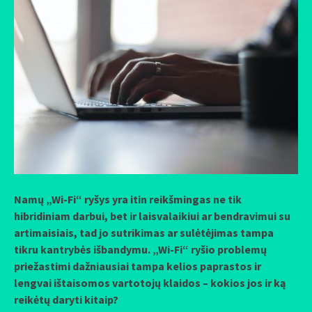
Namų „Wi-Fi“ ryšys yra itin reikšmingas ne tik
hibridiniam darbui, bet ir laisvalaikiui ar bendravimui su
artimaisiais, tad jo sutrikimas ar sulėtėjimas tampa
tikru kantrybės išbandymu. „Wi-Fi“ ryšio problemų
priežastimi dažniausiai tampa kelios paprastos ir
lengvai ištaisomos vartotojų klaidos – kokios jos ir ką
reikėtų daryti kitaip?