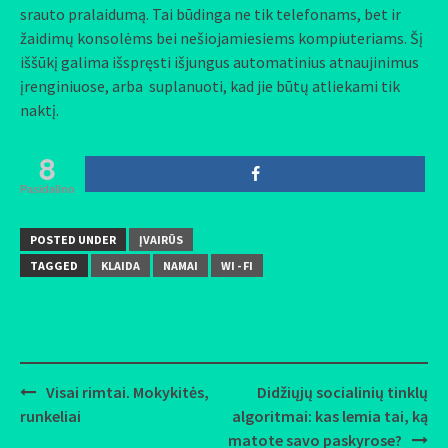
srauto pralaidumą. Tai būdinga ne tik telefonams, bet ir
žaidimų konsolėms bei nešiojamiesiems kompiuteriams. Šį
iššūkį galima išspręsti išjungus automatinius atnaujinimus
įrenginiuose, arba suplanuoti, kad jie būtų atliekami tik
naktį.
8
Pasidalino
POSTED UNDER
ĮVAIRŪS
TAGGED
KLAIDA
NAMAI
WI - FI
Visai rimtai. Mokykitės,
Didžiųjų socialinių tinklų
Post
runkeliai
algoritmai: kas lemia tai, ką
navigation
matote savo paskyrose?