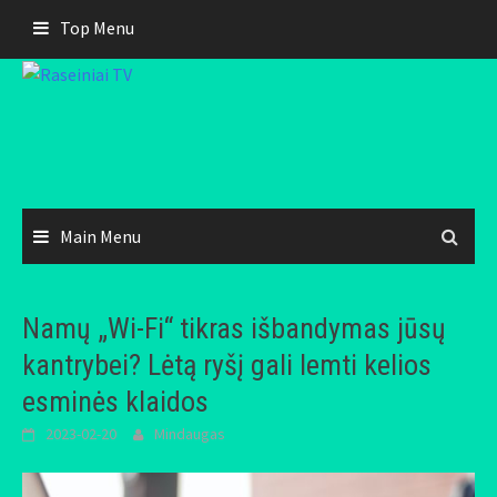
Skip
Top Menu
to
content
Main Menu
Namų „Wi-Fi“ tikras išbandymas jūsų
kantrybei? Lėtą ryšį gali lemti kelios
esminės klaidos
2023-02-20
Mindaugas