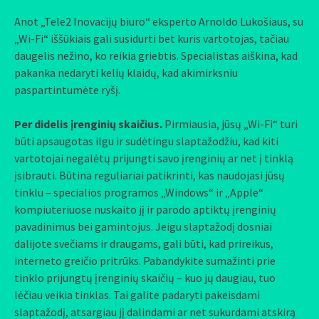
Anot „Tele2 Inovacijų biuro“ eksperto Arnoldo Lukošiaus, su
„Wi-Fi“ iššūkiais gali susidurti bet kuris vartotojas, tačiau
daugelis nežino, ko reikia griebtis. Specialistas aiškina, kad
pakanka nedaryti kelių klaidų, kad akimirksniu
paspartintumėte ryšį.
Per didelis įrenginių skaičius.
Pirmiausia, jūsų „Wi-Fi“ turi
būti apsaugotas ilgu ir sudėtingu slaptažodžiu, kad kiti
vartotojai negalėtų prijungti savo įrenginių ar net į tinklą
įsibrauti. Būtina reguliariai patikrinti, kas naudojasi jūsų
tinklu – specialios programos „Windows“ ir „Apple“
kompiuteriuose nuskaito jį ir parodo aptiktų įrenginių
pavadinimus bei gamintojus. Jeigu slaptažodį dosniai
dalijote svečiams ir draugams, gali būti, kad prireikus,
interneto greičio pritrūks. Pabandykite sumažinti prie
tinklo prijungtų įrenginių skaičių – kuo jų daugiau, tuo
lėčiau veikia tinklas. Tai galite padaryti pakeisdami
slaptažodį, atsargiau jį dalindami ar net sukurdami atskirą