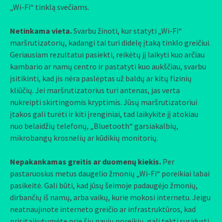
„Wi-Fi“ tinklą svečiams.
Netinkama vieta.
Svarbu žinoti, kur statyti „Wi-Fi“
maršrutizatorių, kadangi tai turi didelę įtaką tinklo greičiui.
Geriausiam rezultatui pasiekti, reikėtų jį laikyti kuo arčiau
kambario ar namų centro ir pastatyti kuo aukščiau, svarbu
įsitikinti, kad jis nėra paslėptas už baldų ar kitų fizinių
kliūčių. Jei maršrutizatorius turi antenas, jas verta
nukreipti skirtingomis kryptimis. Jūsų maršrutizatoriui
įtakos gali turėti ir kiti įrenginiai, tad laikykite jį atokiau
nuo belaidžių telefonų, „Bluetooth“ garsiakalbių,
mikrobangų krosnelių ar kūdikių monitorių.
Nepakankamas greitis ar duomenų kiekis.
Per
pastaruosius metus daugelio žmonių „Wi-Fi“ poreikiai labai
pasikeitė. Gali būti, kad jūsų šeimoje padaugėjo žmonių,
dirbančių iš namų, arba vaikų, kurie mokosi internetu. Jeigu
neatnaujinote interneto greičio ar infrastruktūros, kad
prisitaikytumėte prie šių naujų poreikių, gali tekti susidurti