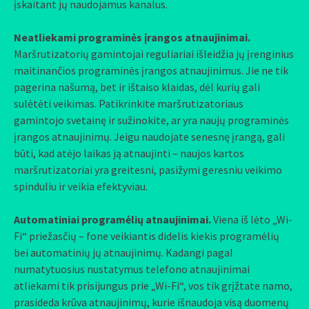
įskaitant jų naudojamus kanalus.
Neatliekami programinės įrangos atnaujinimai.
Maršrutizatorių gamintojai reguliariai išleidžia jų įrenginius
maitinančios programinės įrangos atnaujinimus. Jie ne tik
pagerina našumą, bet ir ištaiso klaidas, dėl kurių gali
sulėtėti veikimas. Patikrinkite maršrutizatoriaus
gamintojo svetainę ir sužinokite, ar yra naujų programinės
įrangos atnaujinimų. Jeigu naudojate senesnę įrangą, gali
būti, kad atėjo laikas ją atnaujinti – naujos kartos
maršrutizatoriai yra greitesni, pasižymi geresniu veikimo
spinduliu ir veikia efektyviau.
Automatiniai programėlių atnaujinimai.
Viena iš lėto „Wi-
Fi“ priežasčių – fone veikiantis didelis kiekis programėlių
bei automatinių jų atnaujinimų. Kadangi pagal
numatytuosius nustatymus telefono atnaujinimai
atliekami tik prisijungus prie „Wi-Fi“, vos tik grįžtate namo,
prasideda krūva atnaujinimų, kurie išnaudoja visą duomenų