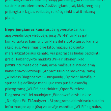
su tinklo problemomis. Atsižvelgiant į tai, kiek įrenginių
prijungta ir ką jais veikiate, reikėtų rinktis atitinkamą
planą.
Neperjungiamas kanalas.
Jei gyvenate tankiai
apgyvendintoje vietovėje, jūsų „Wi-Fi“ tinklas gali
konkuruoti su kaimynų tinklais dėl riboto laisvų kanalų
skaičiaus. Perėjimas prie kito, mažiau apkrauto
maršrutizatoriaus kanalo, yra paprastas būdas padidinti
greitį. Pabandykite naudoti „Wi-Fi“ skenerį, kad
patikrintumėte optimalų arba mažiausiai naudojamą
kanalą savo vietovėje. „Apple“ siūlo nemokamą įrankį
„Wireless Diagnostics“ – nuspaudę „Option“ klavišą ir
spustelėję dešinėje meniu juostos pusėje esančią
piktogramą „Wi-Fi“, pasirinkite „Open Wireless
Diagnostics“. Jei naudojate „Windows“, atsisiųskite
„NetSpot Wi-Fi Analyzer“. Ši programa akimirksniu suteiks
informacijos apie jūsų vietovėje esančius „Wi-Fi“ signalus,