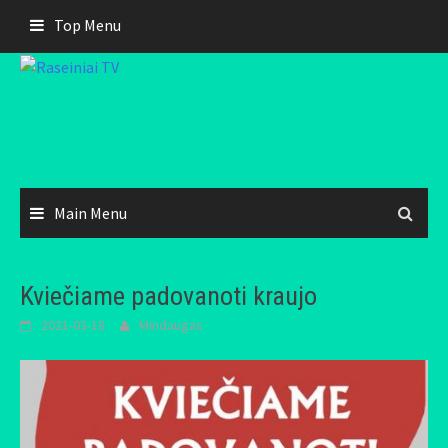
Skip
Top Menu
to
content
Main Menu
Kviečiame padovanoti kraujo
2021-03-18
Mindaugas