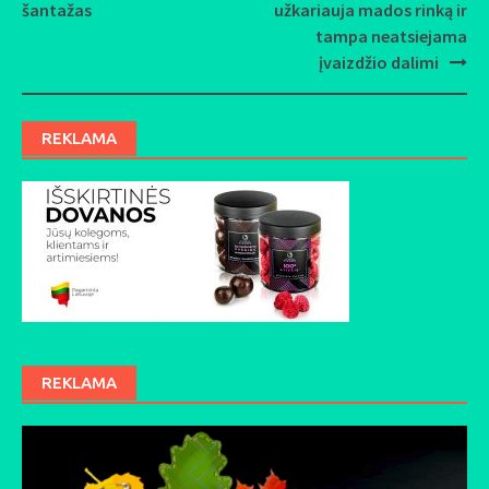
Post
šantažas
užkariauja mados rinką ir
navigation
tampa neatsiejama
įvaizdžio dalimi
REKLAMA
REKLAMA