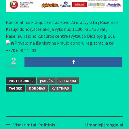
Nacionalinis kraujo centras
kovo 23 d. atvyksta į Raseinius.
Kraujo donorystės akcija vyks nuo 11:00 iki 17:30 val.,
Raseinių rajono kultūros centre (Vytauto Didžiojo g. 10).
Privaloma išankstinė kraujo donorų registracija tel.
+370 698 14 903.
2
Pasidalino
POSTED UNDER
ĮVAIRŪS
RENGINIAI
TAGGED
DONORAS
KVIETIMAS
Visai rimtai. Politinis
Išmanieji įrenginiai