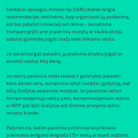
Sveikatos apsaugos ministerija (SAM) skubiai rengia
rekomendacijas vaistinėms, kaip organizuoti jų pardavimą,
kol bus pašalinti minėtieji sutrikimai – numatoma
trumpam grįžti prie popierinių receptų ar skubiu atveju
sudaryti galimybę įsigyti mažą kiekį reikiamo vaisto.
Jei pacientai gali palaukti, jų prašoma atvyktų įsigyti ar
atsiimti vaistus kitą dieną.
Jei vaistų pacientui reikia skubiai ir galimybės palaukti
kitos dienos nėra, numatoma siūlyti kreiptis į gydytoją, kad
būtų išrašytas popierinis receptas. Jei pacientas neturi
kompensuojamųjų vaistų paso, kompensuojamasis vaistas
ar MPP gali būti išrašytas ant išimties atvejams skirto
recepto blanko.
Pažymėtina, kad jei pacientui preliminariai priklauso
priemokos dengimo lengvata (75+ metų ar esant mažoms