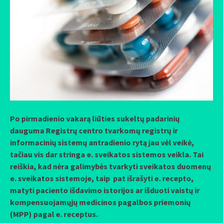
Po pirmadienio vakarą liūties sukeltų padarinių
dauguma Registrų centro tvarkomų registrų ir
informacinių sistemų antradienio rytą jau vėl veikė,
tačiau vis dar stringa e. sveikatos sistemos veikla. Tai
reiškia, kad nėra galimybės tvarkyti sveikatos duomenų
e. sveikatos sistemoje, taip pat išrašyti e. recepto,
matyti paciento išdavimo istorijos ar išduoti vaistų ir
kompensuojamųjų medicinos pagalbos priemonių
(MPP) pagal e. receptus.