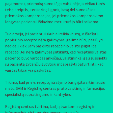
pajamoms), priemoką sumokėjęs vaistinėje jis vėliau turės
teisę kreiptis į teritorinę ligonių kasą dėl sumokėtos
priemokos kompensacijos, jei priemokos kompensavimo
lengvata pacientui išdavimo metu turėjo būti taikoma.
Tuo atveju, jei pacientui skubiai reikia vaistų, o išrašyti
popierinio recepto nėra galimybės, galima būtų pasiūlyti
nedidelį kiekį jam paskirto receptinio vaisto įsigyti be
recepto. Jei nėra galimybės įsitikinti, kad receptinis vaistas
paciento buvo vartotas anksčiau, vaistininkai gali susisiekti
su pacientą gydančiu gydytoju ir paprašyti patvirtinti, kad
vaistas tikrai yra paskirtas.
Tikima, kad prie e. receptų išrašymo bus grįžta artimiausiu
metu. SAM ir Registrų centras prašo vaistinių ir farmacijos
specialistų supratingumo ir kantrybės.
Registrų centras tvirtina, kad jų tvarkomi registrų ir
informacinių sistemų duomenys yra saugūs.