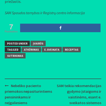
priežastis.
SAM Spaudos tarnybos ir Registrų centro informacija
7
Pasidalino
POSTED UNDER
ĮVAIRŪS
TAGGED
ATKŪRIMAS
E.SVEIKATA
RECEPTAS
SUTRIKIMAS
Nebeliko paciento
SAM teikia rekomendacijas
Post
priemokos nepasiturintiems
gydymo įstaigoms ir
navigation
pensininkams ir
vaistinėms, esant e.
neįgaliesiems
sveikatos sistemos