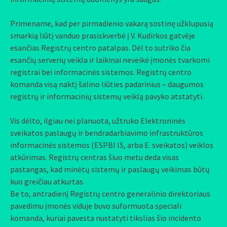
Primename, kad per pirmadienio vakarą sostinę užklupusią
smarkią liūtį vanduo prasiskverbė į V. Kudirkos gatvėje
esančias Registrų centro patalpas. Dėl to sutriko čia
esančių serverių veikla ir laikinai neveikė įmonės tvarkomi
registrai bei informacinės sistemos. Registrų centro
komanda visą naktį šalino liūties padarinius – daugumos
registrų ir informacinių sistemų veiklą pavyko atstatyti.
Vis dėlto, ilgiau nei planuota, užtruko Elektroninės
sveikatos paslaugų ir bendradarbiavimo infrastruktūros
informacinės sistemos (ESPBI IS, arba E. sveikatos) veiklos
atkūrimas. Registrų centras šiuo metu deda visas
pastangas, kad minėtų sistemų ir paslaugų veikimas būtų
kuo greičiau atkurtas.
Be to, antradienį Registrų centro generalinio direktoriaus
pavedimu įmonės viduje buvo suformuota speciali
komanda, kuriai pavesta nustatyti tikslias šio incidento