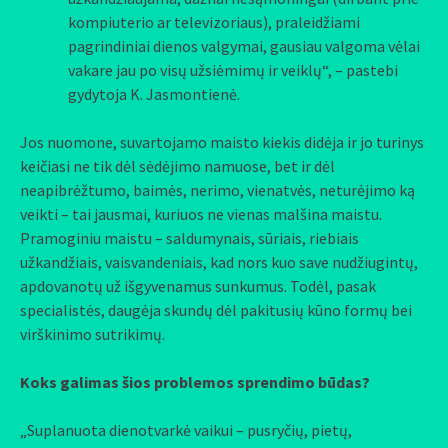
kompiuterio ar televizoriaus), praleidžiami
pagrindiniai dienos valgymai, gausiau valgoma vėlai
vakare jau po visų užsiėmimų ir veiklų“, – pastebi
gydytoja K. Jasmontienė.
Jos nuomone, suvartojamo maisto kiekis didėja ir jo turinys
keičiasi ne tik dėl sėdėjimo namuose, bet ir dėl
neapibrėžtumo, baimės, nerimo, vienatvės, neturėjimo ką
veikti – tai jausmai, kuriuos ne vienas malšina maistu.
Pramoginiu maistu – saldumynais, sūriais, riebiais
užkandžiais, vaisvandeniais, kad nors kuo save nudžiugintų,
apdovanotų už išgyvenamus sunkumus. Todėl, pasak
specialistės, daugėja skundų dėl pakitusių kūno formų bei
virškinimo sutrikimų.
Koks galimas šios problemos sprendimo būdas?
„Suplanuota dienotvarkė vaikui – pusryčių, pietų,