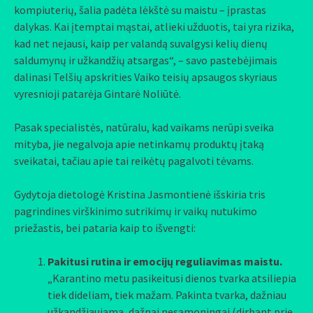
kompiuterių, šalia padėta lėkštė su maistu – įprastas
dalykas. Kai įtemptai mąstai, atlieki užduotis, tai yra rizika,
kad net nejausi, kaip per valandą suvalgysi kelių dienų
saldumynų ir užkandžių atsargas“, – savo pastebėjimais
dalinasi Telšių apskrities Vaiko teisių apsaugos skyriaus
vyresnioji patarėja Gintarė Noliūtė.
Pasak specialistės, natūralu, kad vaikams nerūpi sveika
mityba, jie negalvoja apie netinkamų produktų įtaką
sveikatai, tačiau apie tai reikėtų pagalvoti tėvams.
Gydytoja dietologė Kristina Jasmontienė išskiria tris
pagrindines virškinimo sutrikimų ir vaikų nutukimo
priežastis, bei pataria kaip to išvengti:
Pakitusi rutina ir emocijų reguliavimas maistu.
„Karantino metu pasikeitusi dienos tvarka atsiliepia
tiek dideliam, tiek mažam. Pakinta tvarka, dažniau
užkandžiaujama, dažnai nesąmoningai (dirbant prie