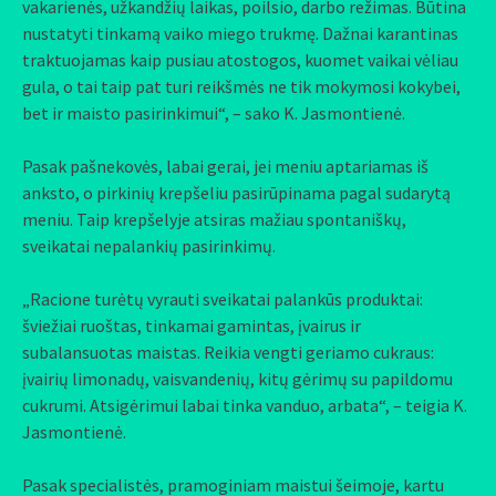
vakarienės, užkandžių laikas, poilsio, darbo režimas. Būtina
nustatyti tinkamą vaiko miego trukmę. Dažnai karantinas
traktuojamas kaip pusiau atostogos, kuomet vaikai vėliau
gula, o tai taip pat turi reikšmės ne tik mokymosi kokybei,
bet ir maisto pasirinkimui“, – sako K. Jasmontienė.
Pasak pašnekovės, labai gerai, jei meniu aptariamas iš
anksto, o pirkinių krepšeliu pasirūpinama pagal sudarytą
meniu. Taip krepšelyje atsiras mažiau spontaniškų,
sveikatai nepalankių pasirinkimų.
„Racione turėtų vyrauti sveikatai palankūs produktai:
šviežiai ruoštas, tinkamai gamintas, įvairus ir
subalansuotas maistas. Reikia vengti geriamo cukraus:
įvairių limonadų, vaisvandenių, kitų gėrimų su papildomu
cukrumi. Atsigėrimui labai tinka vanduo, arbata“, – teigia K.
Jasmontienė.
Pasak specialistės, pramoginiam maistui šeimoje, kartu