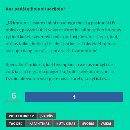
Kas padėtų šioje situacijoje?
„Užimtiems tėvams labai naudinga maistą pasiruošti iš
anksto, pavyzdžiui, iš vakaro užmerkti pilno grūdo kruopas
rytinei košei, pasiruošti mėsą ar žuvį pietums iš ryto, kad,
atėjus laikui, beliktų tik įdėti į orkaitę. Toks išdėliojimas
sutaupo daug laiko“, – pataria K. Jasmontienė.
Specialistė priduria, kad teisingiausia vaikus mokyti ne
žodžiais, o teigiamu pavyzdžiu, todėl sveikos mitybos ir
fizinio aktyvumo visų pirmiausia turėtų laikytis tėvai.
6
Pasidalino
POSTED UNDER
ĮVAIRŪS
TAGGED
KARANTINAS
NUTUKIMAS
SVORIS
VAIKAI