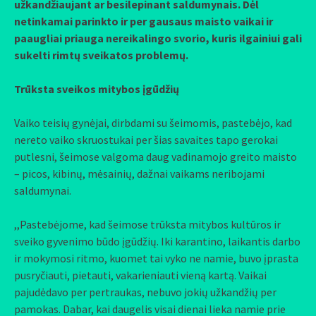
užkandžiaujant ar besilepinant saldumynais. Dėl
netinkamai parinkto ir per gausaus maisto vaikai ir
paaugliai priauga nereikalingo svorio, kuris ilgainiui gali
sukelti rimtų sveikatos problemų.
Trūksta sveikos mitybos įgūdžių
Vaiko teisių gynėjai, dirbdami su šeimomis, pastebėjo, kad
nereto vaiko skruostukai per šias savaites tapo gerokai
putlesni, šeimose valgoma daug vadinamojo greito maisto
– picos, kibinų, mėsainių, dažnai vaikams neribojami
saldumynai.
,,Pastebėjome, kad šeimose trūksta mitybos kultūros ir
sveiko gyvenimo būdo įgūdžių. Iki karantino, laikantis darbo
ir mokymosi ritmo, kuomet tai vyko ne namie, buvo įprasta
pusryčiauti, pietauti, vakarieniauti vieną kartą. Vaikai
pajudėdavo per pertraukas, nebuvo jokių užkandžių per
pamokas. Dabar, kai daugelis visai dienai lieka namie prie