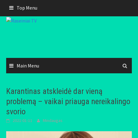
Skip
Top Menu
to
content
Main Menu
Karantinas atskleidė dar vieną
problemą – vaikai priauga nereikalingo
svorio
2021-01-11
Mindaugas