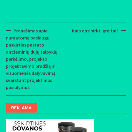
Pranešimas apie
Kaip apsipirkti greitai?
Post
numatomą paslaugų
navigation
paskirties pastato
antžeminių dujų talpyklų
perkėlimo, projekto
projektavimo pradžią ir
visuomenės dalyvavimą
svarstant projektinius
pasiūlymus
REKLAMA