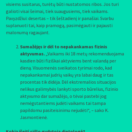
visiems susitarus, turėtų būti nustatomos ribos. Jos turi
galioti visai šeimai, tiek suaugusiems, tiek vaikams.
Pavyzdžiui: desertas – tik šeštadienį ir panašiai. Svarbu
suplanuoti tai, kaip pramogą, pasimėgauti ir pajausti
malonumą ragaujant.
Sumažėjęs ir dėl to nepakankamas fizinis
aktyvumas.
„Vaikams iki 18 metų rekomenduojama
kasdien būti fiziškai aktyviems bent valandą per
dieną. Visuomenės sveikatos tyrimai rodo, kad
nepakankamai judrių vaikų yra labai daug ir tas
procentas tik didėja. Dėl ekstremalios situacijos
nelikus galimybės lankyti sporto būrelius, fizinio
aktyvumo dar sumažėjo, o tėvai pastebi jog
nemėgstantiems judėti vaikams tai tampa
papildomu pasiteisinimu nejudėti“, – sako K.
Jasmontienė.
Kokią išeitį siūlo gydytoja dietologė?