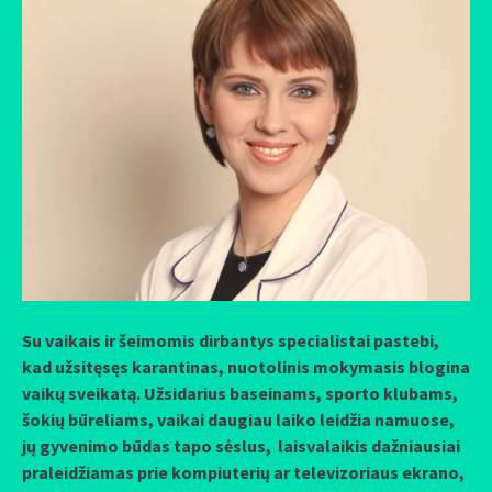
Su vaikais ir šeimomis dirbantys specialistai pastebi,
kad užsitęsęs karantinas, nuotolinis mokymasis blogina
vaikų sveikatą. Užsidarius baseinams, sporto klubams,
šokių būreliams, vaikai daugiau laiko leidžia namuose,
jų gyvenimo būdas tapo sėslus, laisvalaikis dažniausiai
praleidžiamas prie kompiuterių ar televizoriaus ekrano,