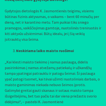
Gydytojos dietologės K. Jasmontienės teigimu, visiems
būtinas fizinis aktyvumas, o vaikams – bent 60 minučių per
dieną, net ir karantino metu. Tam puikiai tiks sniego
pramogos, vaikščiojimas gamtoje, nuotolinės treniruotės ir
kiti aktyvūs užsiėmimai. Būtų idealu, jei į šią veiklą
įsitrauktų visa šeima.
Neskiriama laiko maisto ruošimui
„Kai klesti maisto tiekimo į namus paslauga, didelis
pasirinkimas į namus atvežamų patiekalų ir užkandžių
tampa ypatingai patrauklu ir patogu šeimai. Ši paslauga
ypač patogi tuomet, kai tėvai užimti nuotoliniais darbais, o
maisto gaminimas niekada nebuvo šeimos įprotis.
Galimybė greitai gauti skanaus ir sotaus maisto tampa
išsigelbėjimu, bet tuo pačiu tai dar viena priežastis svorio
didėjimui“, – pastebi K. Jasmontienė