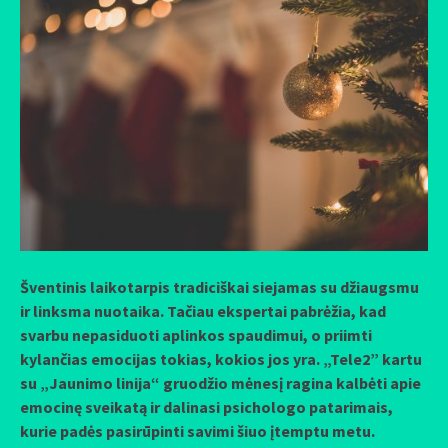
Šventinis laikotarpis tradiciškai siejamas su džiaugsmu
ir linksma nuotaika. Tačiau ekspertai pabrėžia, kad
svarbu nepasiduoti aplinkos spaudimui, o priimti
kylančias emocijas tokias, kokios jos yra. „Tele2” kartu
su „Jaunimo linija“ gruodžio mėnesį ragina kalbėti apie
emocinę sveikatą ir dalinasi psichologo patarimais,
kurie padės pasirūpinti savimi šiuo įtemptu metu.