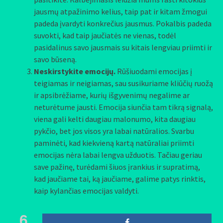
jausmų atpažinimo kelius, taip pat ir kitam žmogui
padeda įvardyti konkrečius jausmus. Pokalbis padeda
suvokti, kad taip jaučiatės ne vienas, todėl
pasidalinus savo jausmais su kitais lengviau priimti ir
savo būseną.
Neskirstykite emocijų.
Rūšiuodami emocijas į
teigiamas ir neigiamas, sau susikuriame kliūčių ruožą
ir apsibrėžiame, kurių išgyvenimų negalime ar
neturėtume jausti. Emocija siunčia tam tikrą signalą,
viena gali kelti daugiau malonumo, kita daugiau
pykčio, bet jos visos yra labai natūralios. Svarbu
paminėti, kad kiekvieną kartą natūraliai priimti
emocijas nėra labai lengva užduotis. Tačiau geriau
save pažinę, turėdami šiuos įrankius ir supratimą,
kad jaučiame tai, ką jaučiame, galime patys rinktis,
kaip kylančias emocijas valdyti.
6