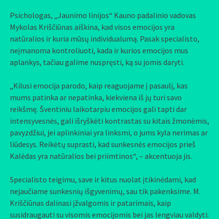
Psichologas, „Jaunimo linijos“ Kauno padalinio vadovas
Mykolas Kriščiūnas aiškina, kad visos emocijos yra
natūralios ir kuria mūsų individualumą. Pasak specialisto,
neįmanoma kontroliuoti, kada ir kurios emocijos mus
aplankys, tačiau galime nuspręsti, ką su jomis daryti.
„Kilusi emocija parodo, kaip reaguojame į pasaulį, kas
mums patinka ar nepatinka, kiekviena iš jų turi savo
reikšmę. Šventiniu laikotarpiu emocijos gali tapti dar
intensyvesnės, gali išryškėti kontrastas su kitais žmonėmis,
pavyzdžiui, jei aplinkiniai yra linksmi, o jums kyla nerimas ar
liūdesys. Reikėtų suprasti, kad sunkesnės emocijos prieš
Kalėdas yra natūralios bei priimtinos“, – akcentuoja jis.
Specialisto teigimu, save ir kitus nuolat įtikinėdami, kad
nejaučiame sunkesnių išgyvenimų, sau tik pakenksime. M.
Kriščiūnas dalinasi įžvalgomis ir patarimais, kaip
susidraugauti su visomis emocijomis bei jas lengviau valdyti: