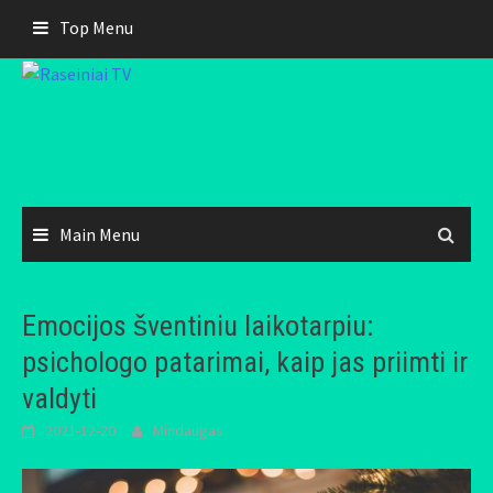
Skip
Top Menu
to
content
Main Menu
Emocijos šventiniu laikotarpiu:
psichologo patarimai, kaip jas priimti ir
valdyti
2021-12-20
Mindaugas