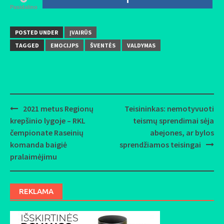
Pasidalino
POSTED UNDER
ĮVAIRŪS
TAGGED
EMOCIJPS
ŠVENTĖS
VALDYMAS
2021 metus Regionų
Teisininkas: nemotyvuoti
Post
krepšinio lygoje – RKL
teismų sprendimai sėja
navigation
čempionate Raseinių
abejones, ar bylos
komanda baigiė
sprendžiamos teisingai
pralaimėjimu
REKLAMA