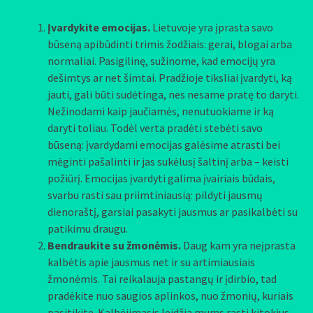
Įvardykite emocijas.
Lietuvoje yra įprasta savo
būseną apibūdinti trimis žodžiais: gerai, blogai arba
normaliai. Pasigilinę, sužinome, kad emocijų yra
dešimtys ar net šimtai. Pradžioje tiksliai įvardyti, ką
jauti, gali būti sudėtinga, nes nesame pratę to daryti.
Nežinodami kaip jaučiamės, nenutuokiame ir ką
daryti toliau. Todėl verta pradėti stebėti savo
būseną: įvardydami emocijas galėsime atrasti bei
mėginti pašalinti ir jas sukėlusį šaltinį arba – keisti
požiūrį. Emocijas įvardyti galima įvairiais būdais,
svarbu rasti sau priimtiniausią: pildyti jausmų
dienoraštį, garsiai pasakyti jausmus ar pasikalbėti su
patikimu draugu.
Bendraukite su žmonėmis.
Daug kam yra neįprasta
kalbėtis apie jausmus net ir su artimiausiais
žmonėmis. Tai reikalauja pastangų ir įdirbio, tad
pradėkite nuo saugios aplinkos, nuo žmonių, kuriais
pasitikite. Kalbėjimasis leidžia mums rasti kitokius