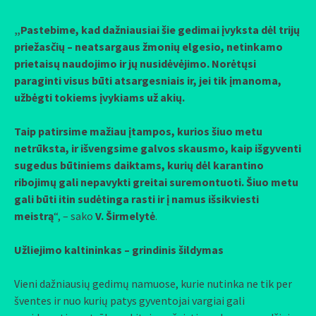
„Pastebime, kad dažniausiai šie gedimai įvyksta dėl trijų
priežasčių – neatsargaus žmonių elgesio, netinkamo
prietaisų naudojimo ir jų nusidėvėjimo. Norėtųsi
paraginti visus būti atsargesniais ir, jei tik įmanoma,
užbėgti tokiems įvykiams už akių.
Taip patirsime mažiau įtampos, kurios šiuo metu
netrūksta, ir išvengsime galvos skausmo, kaip išgyventi
sugedus būtiniems daiktams, kurių dėl karantino
ribojimų gali nepavykti greitai suremontuoti. Šiuo metu
gali būti itin sudėtinga rasti ir į namus išsikviesti
meistrą
“, – sako
V. Širmelytė
.
Užliejimo kaltininkas – grindinis šildymas
Vieni dažniausių gedimų namuose, kurie nutinka ne tik per
šventes ir nuo kurių patys gyventojai vargiai gali