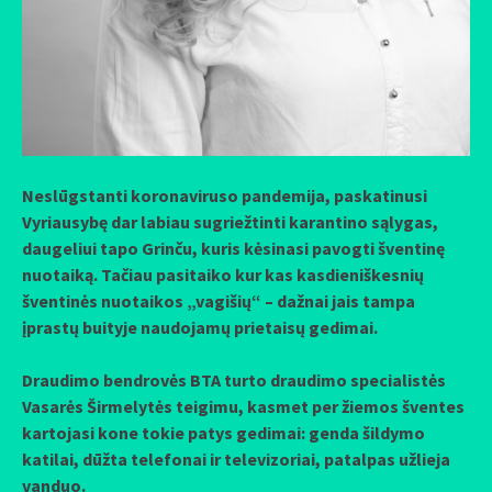
Neslūgstanti koronaviruso pandemija, paskatinusi
Vyriausybę dar labiau sugriežtinti karantino sąlygas,
daugeliui tapo Grinču, kuris kėsinasi pavogti šventinę
nuotaiką. Tačiau pasitaiko kur kas kasdieniškesnių
šventinės nuotaikos „vagišių“ – dažnai jais tampa
įprastų buityje naudojamų prietaisų gedimai.
Draudimo bendrovės BTA turto draudimo specialistės
Vasarės Širmelytės teigimu, kasmet per žiemos šventes
kartojasi kone tokie patys gedimai: genda šildymo
katilai, dūžta telefonai ir televizoriai, patalpas užlieja
vanduo.