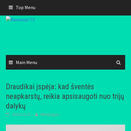
Skip
Top Menu
to
content
Main Menu
Draudikai įspėja: kad šventės
neapkarstų, reikia apsisaugoti nuo trijų
dalykų
2020-12-21
Mindaugas