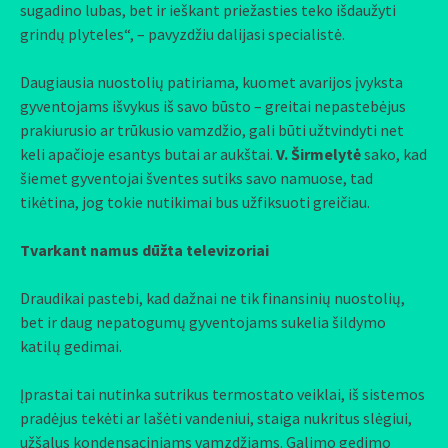
sugadino lubas, bet ir ieškant priežasties teko išdaužyti
grindų plyteles“, – pavyzdžiu dalijasi specialistė.
Daugiausia nuostolių patiriama, kuomet avarijos įvyksta
gyventojams išvykus iš savo būsto – greitai nepastebėjus
prakiurusio ar trūkusio vamzdžio, gali būti užtvindyti net
keli apačioje esantys butai ar aukštai.
V. Širmelytė
sako, kad
šiemet gyventojai šventes sutiks savo namuose, tad
tikėtina, jog tokie nutikimai bus užfiksuoti greičiau.
Tvarkant namus dūžta televizoriai
Draudikai pastebi, kad dažnai ne tik finansinių nuostolių,
bet ir daug nepatogumų gyventojams sukelia šildymo
katilų gedimai.
Įprastai tai nutinka sutrikus termostato veiklai, iš sistemos
pradėjus tekėti ar lašėti vandeniui, staiga nukritus slėgiui,
užšalus kondensaciniams vamzdžiams. Galimo gedimo