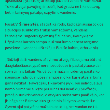
apsidrausti, yra trūkę ar kitaip pažeisti vandens vamzdžiai.
Tokie atvejai pavojingi ir todėl, kad gresia ne tik nuosavų,
bet ir kaimynų patalpų užpylimu vandeniu.
Pasak
V. Širmelytės
, statistika rodo, kad dažniausiai tokios
situacijos susiklosto trūkus vamzdžiams, vandens
žarnelėms, sugedus gyvatukų čiaupams, skalbyklėms.
Užpylimas kartais tampa ir užmaršumo ar neatsargumo
pasekme – vandeniui ištekėjus iš dušo kabinų arba vonių.
„Didžioji dalis vandens užpylimo atvejų fiksuojama būtent
daugiabučiuose, ypač nerenovuotuose ir pastatytuose dar
sovietiniais laikais. Vis dėlto nemažai incidentų pasitaiko ir
naujuose individualiuose namuose, o kai kurie atvejai būna
gana netikėti. Pavyzdžiui, fiksavome įvykį, kai individualaus
namo pirmame aukšte per lubas dėl neaiškių priežasčių
pradėjo sunktis vanduo, o atvykus meistrams paaiškėjo, kad
jis bėga per išsimovusius grindinio šildymo vamzdelius.
Gyventojai patyrė nemažai nuostolių, nes vanduo ne tik