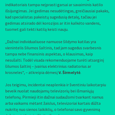
indikatoriais tampa neįprasti garsai ar savaiminis katilo
išsijungimas. Jei gedimas nesudėtingas, greičiausiai pakaks,
kad specialistas pakeistų sugedusią detalę, tačiau jei
gedimas atsirado dėl korozijos ar itin kalkėto vandens,
tuomet gali tekti katilą keisti nauju.
„Dažnai individualiuose namuose šildymo katilas yra
vienintelis šilumos šaltinis, tad jam sugedus svarbesnis
tampa nebe finansinis aspektas, o klausimas, kaip
nesušalti. Todėl visada rekomenduojame turėti atsarginį
šilumos šaltinį – įvairius elektrinius radiatorius ar
krosneles“, – atkreipia dėmesį
V. Širmelytė
.
Jos teigimu, incidentai neaplenkia ir šventiniu laikotarpiu
beveik nuolat naudojamų televizorių bei išmaniųjų
telefonų. Pirmieji itin dažnai sudaužomi tvarkant namus
arba vaikams mėtant žaislus, televizoriai kartais dūžta
nukritę nuo sienos laikiklių, o telefonai savo gyvenimą