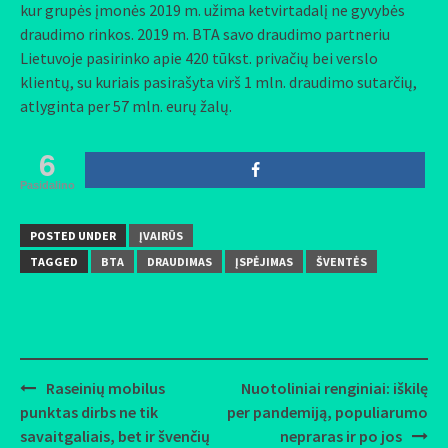
kur grupės įmonės 2019 m. užima ketvirtadalį ne gyvybės
draudimo rinkos. 2019 m. BTA savo draudimo partneriu
Lietuvoje pasirinko apie 420 tūkst. privačių bei verslo
klientų, su kuriais pasirašyta virš 1 mln. draudimo sutarčių,
atlyginta per 57 mln. eurų žalų.
6
Pasidalino
POSTED UNDER
ĮVAIRŪS
TAGGED
BTA
DRAUDIMAS
ĮSPĖJIMAS
ŠVENTĖS
Raseinių mobilus
Nuotoliniai renginiai: iškilę
Post
punktas dirbs ne tik
per pandemiją, populiarumo
navigation
savaitgaliais, bet ir švenčių
nepraras ir po jos