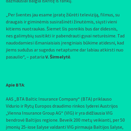
dažniausiai baigia iškritę iš rankų.
„Per šventes jau esame įpratę žiūrėti televiziją, filmus, su
draugais ir giminėmis susirašinėti žinutėmis, siųsti vieni
kitiems nuotraukas. Šiemet šis poreikis bus dar didesnis,
nes galimybių susitikti ir pabendrauti gyvai neturėsime. Tad
naudodamiesi išmaniaisiais įrenginiais būkime atidesni, kad
jiems sudužus ar sugedus netaptume dar labiau atkirsti nuo
pasaulio“, – pataria
V. Širmelytė
.
Apie BTA
:
AAS „BTA Baltic Insurance Company“ (BTA) priklauso
Vidurio ir Rytų Europos draudimo rinkos lyderei Austrijos
„Vienna Insurance Group AG“ (VIG) ir yra didžiausia VIG
bendrovė Baltijos regione. Beveik 200 metų veikianti, per 50
įmonių 25-iose šalyse valdanti VIG pirmauja Baltijos šalyse,