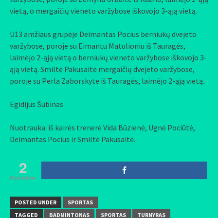
vietą, o mergaičių vieneto varžybose iškovojo 3-ąją vietą.
U13 amžiaus grupėje Deimantas Pocius berniukų dvejeto
varžybose, poroje su Eimantu Matulioniu iš Tauragės,
laimėjo 2-ąją vietą o berniukų vieneto varžybose iškovojo 3-
ąją vietą. Smiltė Pakusaitė mergaičių dvejeto varžybose,
poroje su Perla Zaborskyte iš Tauragės, laimėjo 2-ąją vietą.
Egidijus Šubinas
Nuotrauka: iš kairės trenerė Vida Būzienė, Ugnė Pociūtė,
Deimantas Pocius ir Smiltė Pakusaitė.
2
Pasidalino
POSTED UNDER
SPORTAS
TAGGED
BADMINTONAS
SPORTAS
TURNYRAS