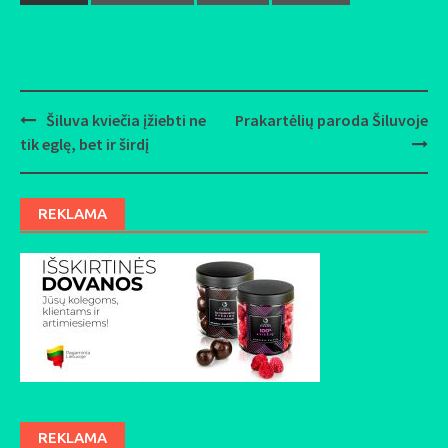
Šiluva kviečia įžiebti ne
Prakartėlių paroda Šiluvoje
Post
tik eglę, bet ir širdį
navigation
REKLAMA
REKLAMA