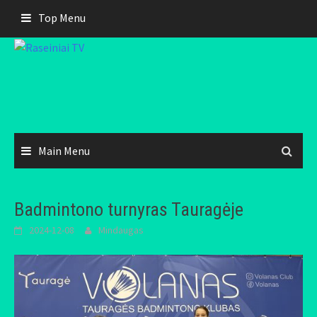
Skip
Top Menu
to
content
Main Menu
Badmintono turnyras Tauragėje
2024-12-08
Mindaugas