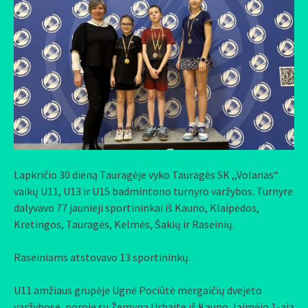
Lapkričio 30 dieną Tauragėje vyko Tauragės SK ,,Volanas“
vaikų U11, U13 ir U15 badmintono turnyro varžybos. Turnyre
dalyvavo 77 jaunieji sportininkai iš Kauno, Klaipėdos,
Kretingos, Tauragės, Kelmės, Šakių ir Raseinių.
Raseiniams atstovavo 13 sportininkų.
U11 amžiaus grupėje Ugnė Pociūtė mergaičių dvejeto
varžybose, poroje su Žemyna Urbaite iš Kauno, laimėjo 1-ąją