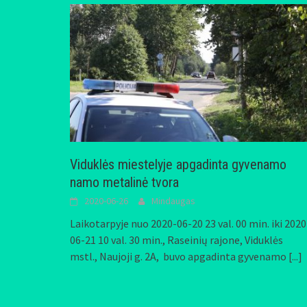
Viduklės miestelyje apgadinta gyvenamo
namo metalinė tvora
2020-06-26
Mindaugas
Laikotarpyje nuo 2020-06-20 23 val. 00 min. iki 2020
06-21 10 val. 30 min., Raseinių rajone, Viduklės
mstl., Naujoji g. 2A, buvo apgadinta gyvenamo
[...]