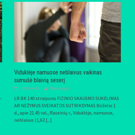
Viduklėje namuose neblaivus vaikinas
sumušė blaivią seserį
2020-06-03
Mindaugas
-
LR BK 140 straipsnis FIZINIO SKAUSMO SUKĖLIMAS
AR NEŽYMUS SVEIKATOS SUTRIKDYMAS Birželio 1
d., apie 21.45 val., Raseinių r., Viduklėje, namuose,
neblaivus (1,62
[...]