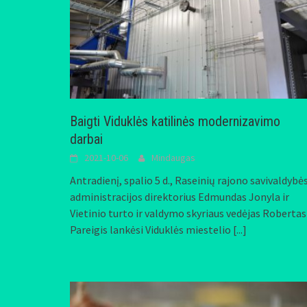
Baigti Viduklės katilinės modernizavimo
darbai
2021-10-06
Mindaugas
Antradienį, spalio 5 d., Raseinių rajono savivaldybė
administracijos direktorius Edmundas Jonyla ir
Vietinio turto ir valdymo skyriaus vedėjas Robertas
Pareigis lankėsi Viduklės miestelio
[...]