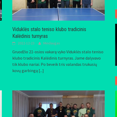
Viduklės stalo teniso klubo tradicinis
Kalėdinis turnyras
2022-12-23
Mindaugas
Gruodžio 21-osios vakarą vyko Viduklės stalo teniso
klubo tradicinis Kalėdinis turnyras. Jame dalyvavo
s
tik klubo nariai. Po beveik tris valandas trukusių
kovų garbingą
[...]