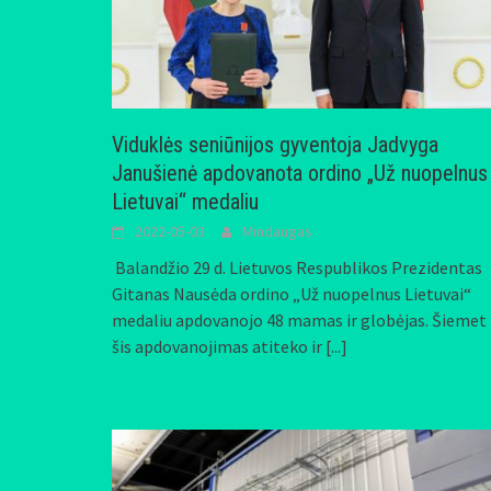
Viduklės seniūnijos gyventoja Jadvyga
Janušienė apdovanota ordino „Už nuopelnus
Lietuvai“ medaliu
2022-05-03
Mindaugas
Balandžio 29 d. Lietuvos Respublikos Prezidentas
Gitanas Nausėda ordino „Už nuopelnus Lietuvai“
medaliu apdovanojo 48 mamas ir globėjas. Šiemet
šis apdovanojimas atiteko ir
[...]