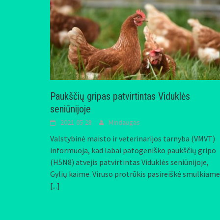
Paukščių gripas patvirtintas Viduklės
seniūnijoje
2021-05-28
Mindaugas
Valstybinė maisto ir veterinarijos tarnyba (VMVT)
informuoja, kad labai patogeniško paukščių gripo
(H5N8) atvejis patvirtintas Viduklės seniūnijoje,
Gylių kaime. Viruso protrūkis pasireiškė smulkiame
[...]