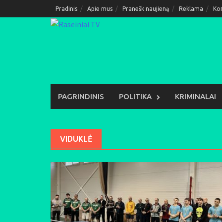
Skip
Pradinis
Apie mus
Pranešk naujieną
Reklama
Ko
to
content
PAGRINDINIS
POLITIKA
KRIMINALAI
VIDUKLĖ