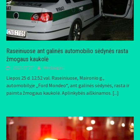
Raseiniuose ant galinės automobilio sėdynės rasta
žmogaus kaukolė
2019-07-27
Mindaugas
Liepos 25 d. 12.52 val. Raseiniuose, Maironio g.,
automobilyje „Ford Mondeo“, ant galinės sėdynės, rasta ir
paimta žmogaus kaukolė. Aplinkybės aiškinamos.
[...]