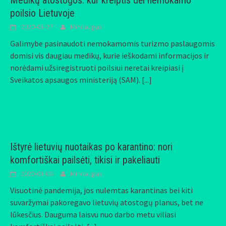
Medikų atostogos: kur kreiptis dėl nemokamo
poilsio Lietuvoje
2020-08-27
Mindaugas
Galimybe pasinaudoti nemokamomis turizmo paslaugomis
domisi vis daugiau medikų, kurie ieškodami informacijos ir
norėdami užsiregistruoti poilsiui neretai kreipiasi į
Sveikatos apsaugos ministeriją (SAM).
[...]
Ištyrė lietuvių nuotaikas po karantino: nori
komfortiškai pailsėti, tikisi ir pakeliauti
2020-08-06
Mindaugas
Visuotinė pandemija, jos nulemtas karantinas bei kiti
suvaržymai pakoregavo lietuvių atostogų planus, bet ne
lūkesčius. Dauguma laisvu nuo darbo metu viliasi