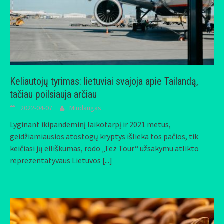
Keliautojų tyrimas: lietuviai svajoja apie Tailandą,
tačiau poilsiauja arčiau
2022-04-07
Mindaugas
Lyginant ikipandeminį laikotarpį ir 2021 metus,
geidžiamiausios atostogų kryptys išlieka tos pačios, tik
keičiasi jų eiliškumas, rodo „Tez Tour“ užsakymu atlikto
reprezentatyvaus Lietuvos
[...]