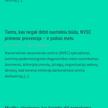
sezoną
[...]
Tiems, kas negali dirbti nuotoliniu būdu, NVSC
primena: prevencija – ir poilsio metu
2020-12-17
Mindaugas
Nacionalinio visuomenės centro (NVSC) specialistai,
įvertinę epidemiologinės diagnostikos metu surenkamus
duomenis, atkreipia įmonių, įstaigų, organizacijų vadovų
dėmesį, kad neretai infekcija darbovietėse plinta
darbuotojų
[...]