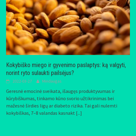
Kokybiško miego ir gyvenimo paslaptys: ką valgyti,
norint ryto sulaukti pailsėjus?
2022-03-27
Mindaugas
Geresnė emocinė sveikata, išaugęs produktyvumas ir
kūrybiškumas, tinkamo kūno svorio užtikrinimas bei
mažesnė širdies ligų ar diabeto rizika. Tai gali nulemti
kokybiškas, 7–8 valandas kasnakt
[...]