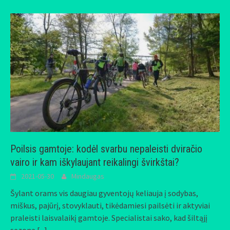
Poilsis gamtoje: kodėl svarbu nepaleisti dviračio
vairo ir kam iškylaujant reikalingi švirkštai?
2021-05-30
Mindaugas
Šylant orams vis daugiau gyventojų keliauja į sodybas,
miškus, pajūrį, stovyklauti, tikėdamiesi pailsėti ir aktyviai
praleisti laisvalaikį gamtoje. Specialistai sako, kad šiltąjį