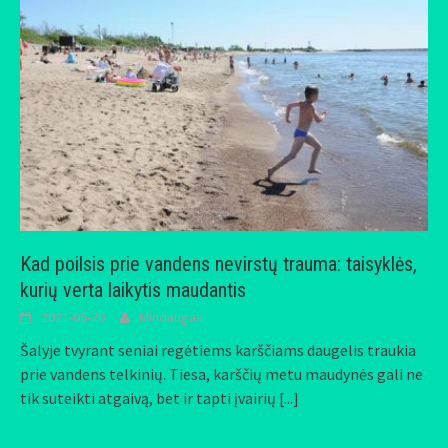
Kad poilsis prie vandens nevirstų trauma: taisyklės,
kurių verta laikytis maudantis
2021-06-20
Mindaugas
Šalyje tvyrant seniai regėtiems karščiams daugelis traukia
prie vandens telkinių. Tiesa, karščių metu maudynės gali ne
tik suteikti atgaivą, bet ir tapti įvairių
[...]