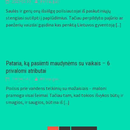
2020-06-30
Mindaugas
Saulės ir gerų orų išsiilgę poilsiautojai iš paskutiniųjų
stengiasi sutilpti į paplūdimius. Tačiau perpildyto pajūrio ar
paežerių vaizdai gąsdina kas penktą Lietuvos gyventoją
[...]
Pataria, ką pasiimti maudynėms su vaikais – 6
privalomi atributai
2019-07-12
Mindaugas
Poilsis prie vandens telkinių su mažaisiais – maloni
pramoga visai šeimai. Tačiau tam, kad tokios išvykos būtų ir
smagios, ir saugios, būtina iš
[...]