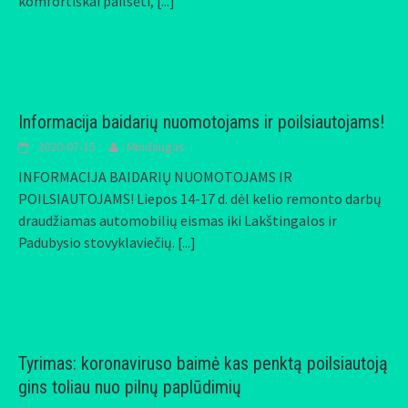
komfortiškai pailsėti,
[...]
Informacija baidarių nuomotojams ir poilsiautojams!
2020-07-15
Mindaugas
INFORMACIJA BAIDARIŲ NUOMOTOJAMS IR
POILSIAUTOJAMS! Liepos 14-17 d. dėl kelio remonto darbų
draudžiamas automobilių eismas iki Lakštingalos ir
Padubysio stovyklaviečių.
[...]
Tyrimas: koronaviruso baimė kas penktą poilsiautoją
gins toliau nuo pilnų paplūdimių