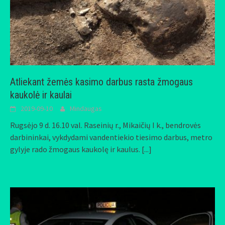
Atliekant žemės kasimo darbus rasta žmogaus
kaukolė ir kaulai
2019-09-10
Mindaugas
Rugsėjo 9 d. 16.10 val. Raseinių r., Mikaičių I k., bendrovės
darbininkai, vykdydami vandentiekio tiesimo darbus, metro
gylyje rado žmogaus kaukolę ir kaulus.
[...]