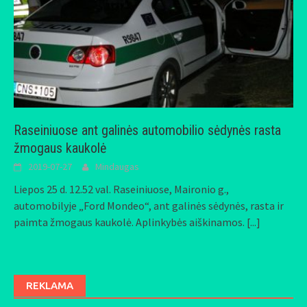
Raseiniuose ant galinės automobilio sėdynės rasta
žmogaus kaukolė
2019-07-27
Mindaugas
Liepos 25 d. 12.52 val. Raseiniuose, Maironio g.,
automobilyje „Ford Mondeo“, ant galinės sėdynės, rasta ir
paimta žmogaus kaukolė. Aplinkybės aiškinamos.
[...]
REKLAMA