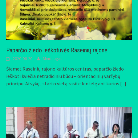
Paparčio žiedo ieškotuvės Raseinių rajone
2020-06-20
Mindaugas
Šiemet Raseinių rajono kultūros centras, paparčio žiedo
ieškoti kviečia netradiciniu būdu – orientacinių varžybų
principu. Atvykę į starto vietą rasite lentelę ant kurios
[...]