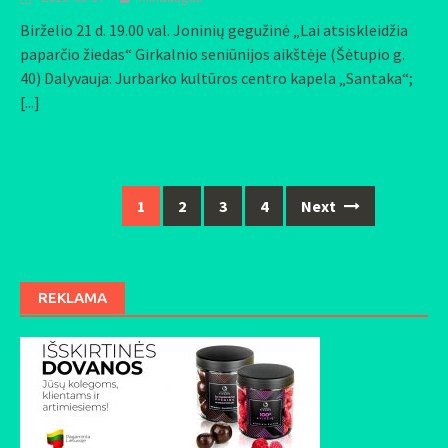
Birželio 21 d. 19.00 val. Joninių gegužinė „Lai atsiskleidžia
paparčio žiedas“ Girkalnio seniūnijos aikštėje (Šėtupio g.
40) Dalyvauja: Jurbarko kultūros centro kapela „Santaka“;
[...]
1
2
3
4
Next
Posts
navigation
REKLAMA