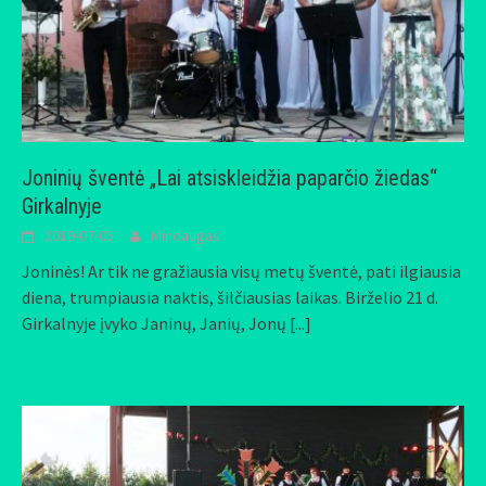
Joninių šventė „Lai atsiskleidžia paparčio žiedas“
Girkalnyje
2019-07-05
Mindaugas
Joninės! Ar tik ne gražiausia visų metų šventė, pati ilgiausia
diena, trumpiausia naktis, šilčiausias laikas. Birželio 21 d.
Girkalnyje įvyko Janinų, Janių, Jonų
[...]