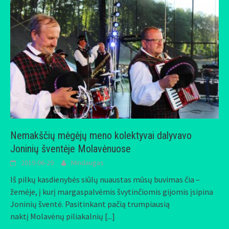
Nemakščių mėgėjų meno kolektyvai dalyvavo
Joninių šventėje Molavėnuose
2019-06-29
Mindaugas
Iš pilkų kasdienybės siūlų nuaustas mūsų buvimas čia –
žemėje, į kurį margaspalvėmis švytinčiomis gijomis įsipina
Joninių šventė. Pasitinkant pačią trumpiausią
naktį Molavėnų piliakalnių
[...]