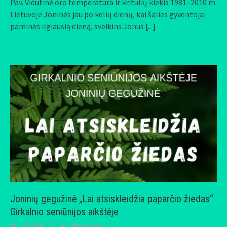
Pav. Vidutinė oro temperatūra ir kritulių kiekis 1981–2010 m.
Lietuvoje Joninės jau po kelių dienų, kai šalies gyventojai
paminės ilgiausią dieną, sveikins Jonus
[...]
Joninių gegužinė „Lai atsiskleidžia paparčio žiedas“
Girkalnio seniūnijos aikštėje
2019-06-17
Mindaugas