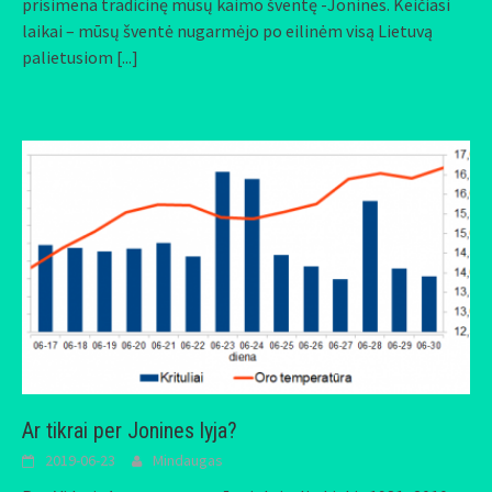
prisimena tradicinę mūsų kaimo šventę -Jonines. Keičiasi
laikai – mūsų šventė nugarmėjo po eilinėm visą Lietuvą
palietusiom
[...]
Ar tikrai per Jonines lyja?
2019-06-23
Mindaugas