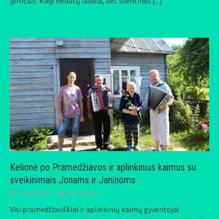
įpročius. Kaip bebūtų liūdna, bet šventinės
[...]
Kelionė po Pramedžiavos ir aplinkinius kaimus su
sveikinimais Jonams ir Janinoms
2019-06-26
Mindaugas
Visi pramedžiaviškiai ir aplinkinių kaimų gyventojai