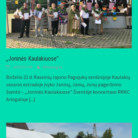
„Joninės Kaulakiuose”
2019-07-04
Mindaugas
Birželio 21 d. Raseinių rajono Pagojukų seniūnijoje Kaulakių
vasaros estradoje įvyko Janinų, Janių, Jonų pagerbimo
šventė – „Joninės Kaulakiuose”. Šventėje koncertavo RRKC
Ariogaloje
[...]