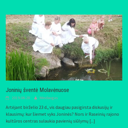
Joninių šventė Molavėnuose
2019-06-28
Mindaugas
Artėjant birželio 23 d., vis daugiau pasigirsta diskusijų ir
klausimų: kur šiemet vyks Joninės? Nors ir Raseinių rajono
kultūros centras sulaukia pavienių siūlymų
[...]