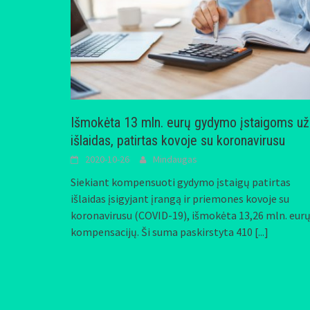
Išmokėta 13 mln. eurų gydymo įstaigoms už
išlaidas, patirtas kovoje su koronavirusu
2020-10-26
Mindaugas
Siekiant kompensuoti gydymo įstaigų patirtas
išlaidas įsigyjant įrangą ir priemones kovoje su
koronavirusu (COVID-19), išmokėta 13,26 mln. eur
kompensacijų. Ši suma paskirstyta 410
[...]