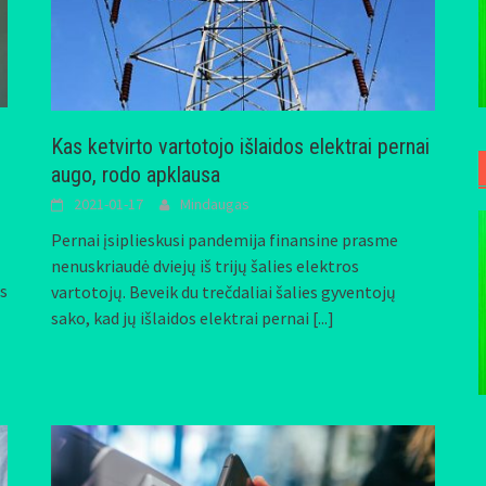
Kas ketvirto vartotojo išlaidos elektrai pernai
augo, rodo apklausa
2021-01-17
Mindaugas
Pernai įsiplieskusi pandemija finansine prasme
nenuskriaudė dviejų iš trijų šalies elektros
s
vartotojų. Beveik du trečdaliai šalies gyventojų
sako, kad jų išlaidos elektrai pernai
[...]