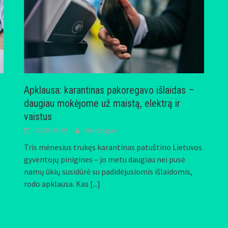
Apklausa: karantinas pakoregavo išlaidas –
daugiau mokėjome už maistą, elektrą ir
vaistus
2020-07-29
Mindaugas
Tris mėnesius trukęs karantinas patuštino Lietuvos
ų
gyventojų pinigines – jo metu daugiau nei pusė
namų ūkių susidūrė su padidėjusiomis išlaidomis,
rodo apklausa. Kas
[...]