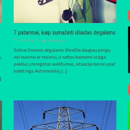
7 patarimai, kaip sumažinti išlaidas degalams
2022-04-13
Mindaugas
Dažnai žmonės degalams išleidžia daugiau pinigų
nei nuomai ar maistui, o naftos kainoms staiga
i
pakilus į neregėtas aukštumas, situacija darosi ypač
sudėtinga. Automobilių
[...]
.]