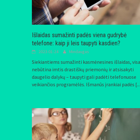
Išlaidas sumažinti padės viena gudrybė
telefone: kaip ji leis taupyti kasdien?
2023-01-24
Mindaugas
Siekiantiems sumažinti kasmėnesines išlaidas, visa
nebūtina imtis drastiškų priemonių ir atsisakyti
daugelio dalykų – taupyti gali padėti telefonuose
veikiančios programėlės. Išmanūs įrankiai padės
[..