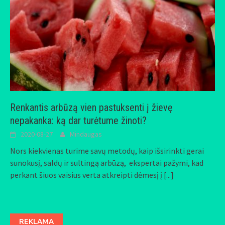
Renkantis arbūzą vien pastuksenti į žievę
nepakanka: ką dar turėtume žinoti?
2020-08-27
Mindaugas
Nors kiekvienas turime savų metodų, kaip išsirinkti gerai
sunokusį, saldų ir sultingą arbūzą, ekspertai pažymi, kad
perkant šiuos vaisius verta atkreipti dėmesį į
[...]
REKLAMA