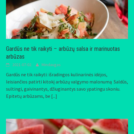
Gardūs ne tik raikyti – arbūzų salsa ir marinuotas
arbūzas
2021-07-02
Mindaugas
Gardūs ne tik raikyti: išradingos kulinarinės idėjos,
leisiančios patirti kitokį arbūzų valgymo malonumą Saldūs,
sultingi, gaivinantys, džiuginantys savo ypatingu skoniu.
Epitetų arbūzams, be
[...]