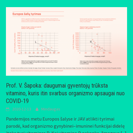
Prof. V. Šapoka: daugumai gyventojų trūksta
vitamino, kuris itin svarbus organizmo apsaugai nuo
COVID-19
2020-12-13
Mindaugas
Pandemijos metu Europos šalyse ir JAV atlikti tyrimai
parodė, kad organizmo gynybinei–imuninei funkcijai didelę
įtaką turi vitaminas D. Kai vitamino D pakanka, žmogaus
[...]