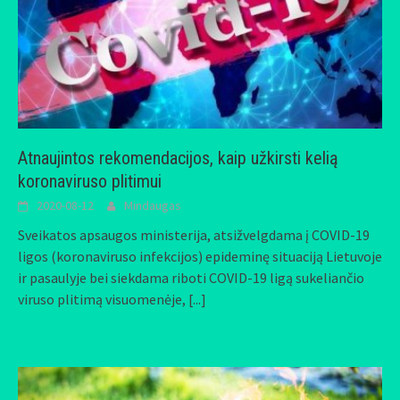
Atnaujintos rekomendacijos, kaip užkirsti kelią
koronaviruso plitimui
2020-08-12
Mindaugas
Sveikatos apsaugos ministerija, atsižvelgdama į COVID-19
ligos (koronaviruso infekcijos) epideminę situaciją Lietuvoje
ir pasaulyje bei siekdama riboti COVID-19 ligą sukeliančio
viruso plitimą visuomenėje,
[...]