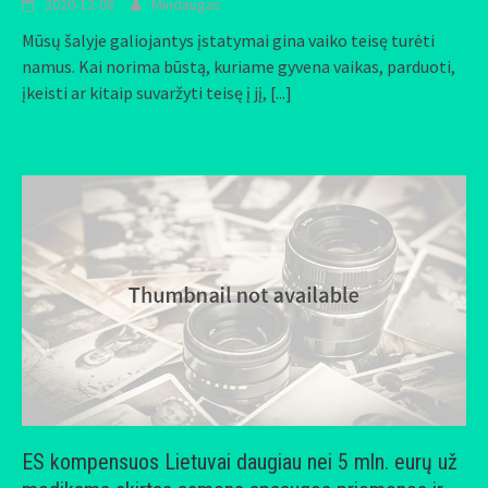
2020-12-08
Mindaugas
Mūsų šalyje galiojantys įstatymai gina vaiko teisę turėti
namus. Kai norima būstą, kuriame gyvena vaikas, parduoti,
įkeisti ar kitaip suvaržyti teisę į jį,
[...]
ES kompensuos Lietuvai daugiau nei 5 mln. eurų už