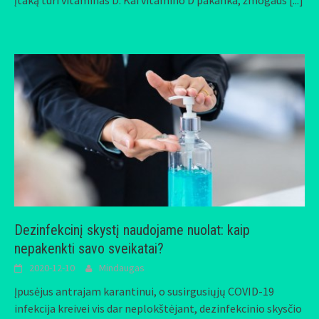
Dezinfekcinį skystį naudojame nuolat: kaip
nepakenkti savo sveikatai?
2020-12-10
Mindaugas
Įpusėjus antrajam karantinui, o susirgusiųjų COVID-19
infekcija kreivei vis dar neplokštėjant, dezinfekcinio skysčio