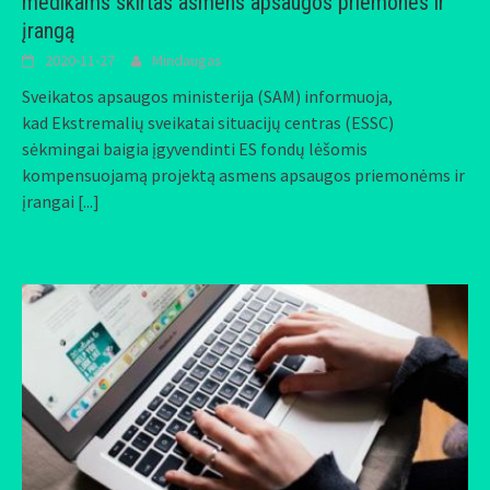
medikams skirtas asmens apsaugos priemones ir
įrangą
2020-11-27
Mindaugas
Sveikatos apsaugos ministerija (SAM) informuoja,
kad Ekstremalių sveikatai situacijų centras (ESSC)
sėkmingai baigia įgyvendinti ES fondų lėšomis
kompensuojamą projektą asmens apsaugos priemonėms ir
įrangai
[...]