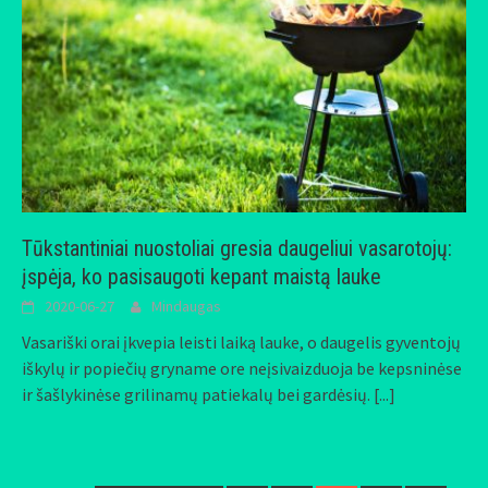
Tūkstantiniai nuostoliai gresia daugeliui vasarotojų:
įspėja, ko pasisaugoti kepant maistą lauke
2020-06-27
Mindaugas
Vasariški orai įkvepia leisti laiką lauke, o daugelis gyventojų
iškylų ir popiečių gryname ore neįsivaizduoja be kepsninėse
ir šašlykinėse grilinamų patiekalų bei gardėsių.
[...]