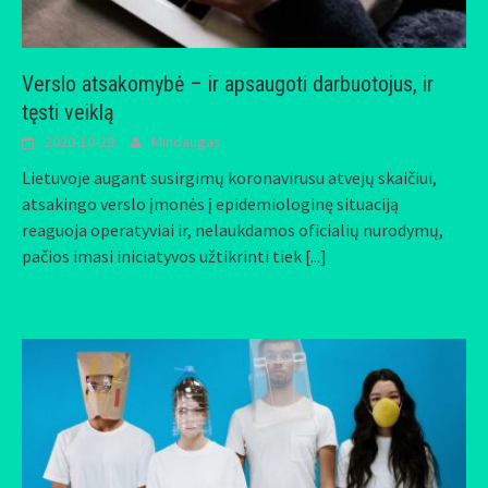
Verslo atsakomybė – ir apsaugoti darbuotojus, ir
tęsti veiklą
2020-10-29
Mindaugas
Lietuvoje augant susirgimų koronavirusu atvejų skaičiui,
atsakingo verslo įmonės į epidemiologinę situaciją
reaguoja operatyviai ir, nelaukdamos oficialių nurodymų,
pačios imasi iniciatyvos užtikrinti tiek
[...]