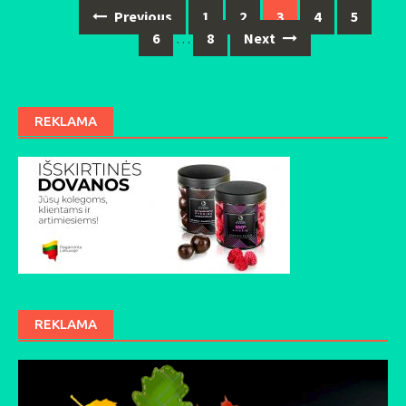
Previous
1
2
3
4
5
Posts
6
…
8
Next
navigation
REKLAMA
REKLAMA